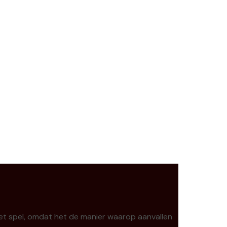
n het spel, omdat het de manier waarop aanvallen