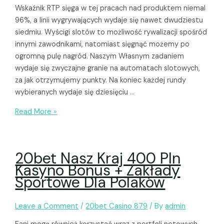
Wskaźnik RTP sięga w tej pracach nad produktem niemal
96%, a linii wygrywających wydaje się nawet dwudziestu
siedmiu. Wyścigi slotów to możliwość rywalizacji spośród
innymi zawodnikami, natomiast sięgnąć możemy po
ogromną pulę nagród. Naszym Własnym zadaniem
wydaje się zwyczajne granie na automatach slotowych,
za jak otrzymujemy punkty. Na koniec każdej rundy
wybieranych wydaje się dziesięciu …
Oficjalne
Read More »
Rabaty
I
Kody
20bet Nasz Kraj 400 Pln
Bonusowe
Kasyno Bonus + Zakłady
Sportowe Dla Polaków
Leave a Comment
/
20bet Casino 879
/ By
admin