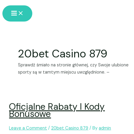
Skip
Main
to
Menu
content
20bet Casino 879
Sprawdź śmiało na stronie głównej, czy Swoje ulubione
sporty są w tamtym miejscu uwzględnione. –
Oficjalne Rabaty I Kody
Bonusowe
Leave a Comment
/
20bet Casino 879
/ By
admin