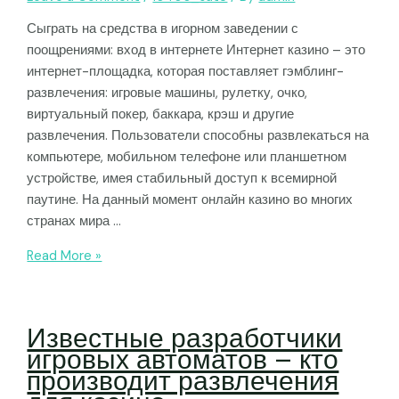
Сыграть на средства в игорном заведении с
поощрениями: вход в интернете Интернет казино – это
интернет-площадка, которая поставляет гэмблинг-
развлечения: игровые машины, рулетку, очко,
виртуальный покер, баккара, крэш и другие
развлечения. Пользователи способны развлекаться на
компьютере, мобильном телефоне или планшетном
устройстве, имея стабильный доступ к всемирной
паутине. На данный момент онлайн казино во многих
странах мира …
Сыграть
Read More »
на
средства
в
Известные разработчики
игорном
игровых автоматов – кто
заведении
производит развлечения
с