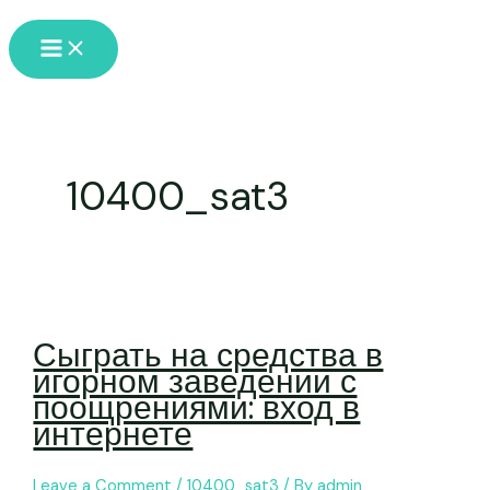
Skip
Main
to
Menu
content
10400_sat3
Сыграть на средства в
игорном заведении с
поощрениями: вход в
интернете
Leave a Comment
/
10400_sat3
/ By
admin