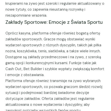
krupierami na żywo jest szeroki i regularnie aktualizowany o
nowe tytuły, co zapewnia nieustanną rozrywkę i
niezapomniane wrażenia.
Zakłady Sportowe: Emocje z Świata Sportu
Oprócz kasyna, platforma oferuje również bogatą ofertę
zakładów sportowych. Gracze mogą obstawiać wyniki
wydarzeń sportowych z różnych dyscyplin, takich jak piłka
nożna, koszykówka, tenis, siatkówka, a także wiele innych.
Dostępne są zakłady przedmeczowe i na żywo, z szeroką
gamą opcji i konkurencyjnymi kursami. Funkcje takie jak
Cash Out, Bet Builder i szybkie wypłaty zwiększają komfort
i emocje z obstawiania.
Platforma oferuje również transmisje na żywo wybranych
wydarzeń sportowych, co pozwala graczom śledzić rozwój
sytuacji i podejmować bardziej świadome decyzje
dotyczące zakładów. Oferta zakładów jest regularnie
aktualizowana o nowe wydarzenia i dyscypliny, aby
zaspokoić potrzeby wszystkich fanów sportu.