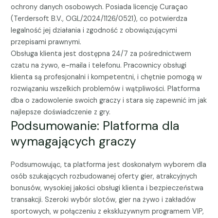
ochrony danych osobowych. Posiada licencję Curaçao
(Terdersoft B.V., OGL/2024/1126/0521), co potwierdza
legalność jej działania i zgodność z obowiązującymi
przepisami prawnymi.
Obsługa klienta jest dostępna 24/7 za pośrednictwem
czatu na żywo, e-maila i telefonu. Pracownicy obsługi
klienta są profesjonalni i kompetentni, i chętnie pomogą w
rozwiązaniu wszelkich problemów i wątpliwości. Platforma
dba o zadowolenie swoich graczy i stara się zapewnić im jak
najlepsze doświadczenie z gry.
Podsumowanie: Platforma dla
wymagających graczy
Podsumowując, ta platforma jest doskonałym wyborem dla
osób szukających rozbudowanej oferty gier, atrakcyjnych
bonusów, wysokiej jakości obsługi klienta i bezpieczeństwa
transakcji. Szeroki wybór slotów, gier na żywo i zakładów
sportowych, w połączeniu z ekskluzywnym programem VIP,