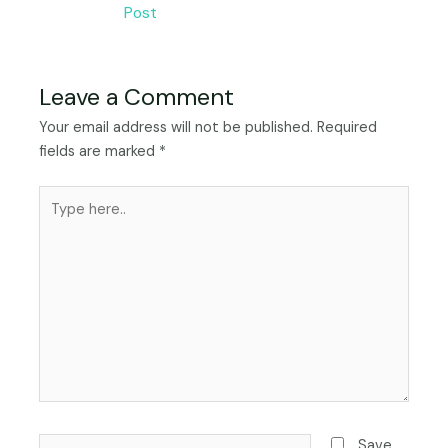
Post
Leave a Comment
Your email address will not be published.
Required
fields are marked
*
Type
here..
Name*
Save