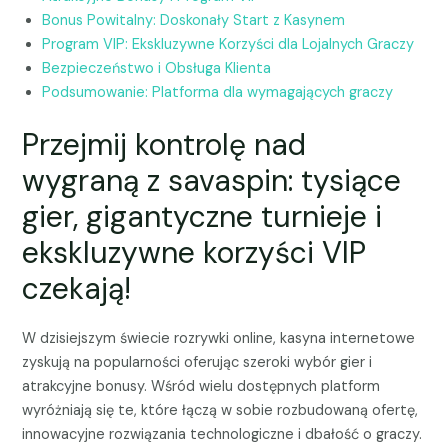
Bonus Powitalny: Doskonały Start z Kasynem
Program VIP: Ekskluzywne Korzyści dla Lojalnych Graczy
Bezpieczeństwo i Obsługa Klienta
Podsumowanie: Platforma dla wymagających graczy
Przejmij kontrolę nad
wygraną z savaspin: tysiące
gier, gigantyczne turnieje i
ekskluzywne korzyści VIP
czekają!
W dzisiejszym świecie rozrywki online, kasyna internetowe
zyskują na popularności oferując szeroki wybór gier i
atrakcyjne bonusy. Wśród wielu dostępnych platform
wyróżniają się te, które łączą w sobie rozbudowaną ofertę,
innowacyjne rozwiązania technologiczne i dbałość o graczy.