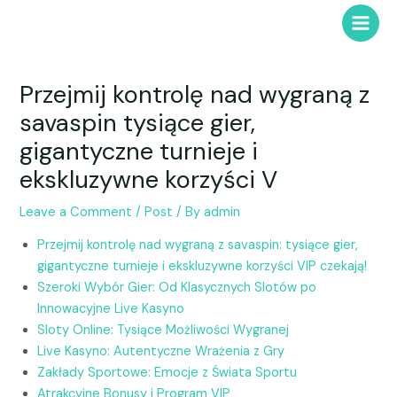
Skip
to
Main
content
Menu
Przejmij kontrolę nad wygraną z
savaspin tysiące gier,
gigantyczne turnieje i
ekskluzywne korzyści V
Leave a Comment
/
Post
/ By
admin
Przejmij kontrolę nad wygraną z savaspin: tysiące gier,
gigantyczne turnieje i ekskluzywne korzyści VIP czekają!
Szeroki Wybór Gier: Od Klasycznych Slotów po
Innowacyjne Live Kasyno
Sloty Online: Tysiące Możliwości Wygranej
Live Kasyno: Autentyczne Wrażenia z Gry
Zakłady Sportowe: Emocje z Świata Sportu
Atrakcyjne Bonusy i Program VIP