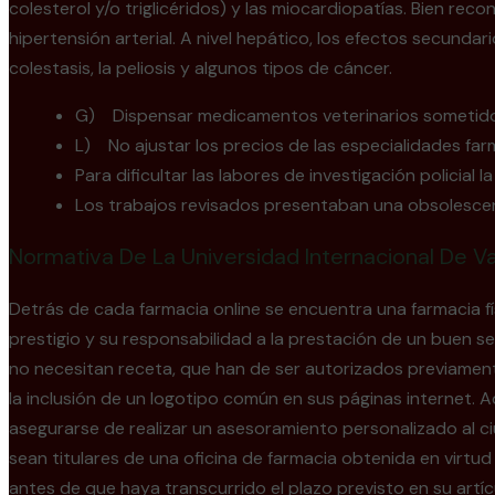
colesterol y/o triglicéridos) y las miocardiopatías. Bien re
hipertensión arterial. A nivel hepático, los efectos secund
colestasis, la peliosis y algunos tipos de cáncer.
G) Dispensar medicamentos veterinarios sometidos
L) No ajustar los precios de las especialidades fa
Para dificultar las labores de investigación policia
Los trabajos revisados presentaban una obsolescenci
Normativa De La Universidad Internacional De Va
Detrás de cada farmacia online se encuentra una farmacia fís
prestigio y su responsabilidad a la prestación de un buen s
no necesitan receta, que han de ser autorizados previamen
la inclusión de un logotipo común en sus páginas internet.
asegurarse de realizar un asesoramiento personalizado al ci
sean titulares de una oficina de farmacia obtenida en vir
antes de que haya transcurrido el plazo previsto en su artíc