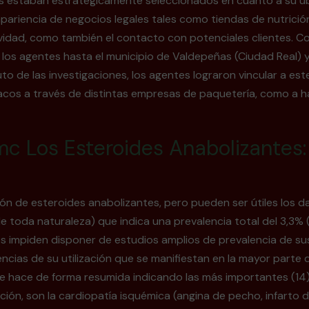
les estaban estratégicamente seleccionados en cuanto a su 
 apariencia de negocios legales tales como tiendas de nutrición
vidad, como también el contacto con potenciales clientes. Con
a los agentes hasta el municipio de Valdepeñas (Ciudad Real)
ruto de las investigaciones, los agentes lograron vincular a 
acos a través de distintas empresas de paquetería, como a h
 Los Esteroides Anabolizantes:
ción de esteroides anabolizantes, pero pueden ser útiles los
e toda naturaleza) que indica una prevalencia total del 3,3% 
tes impiden disponer de estudios amplios de prevalencia de su
ias de su utilización que se manifiestan en la mayor parte d
e hace de forma resumida indicando las más importantes (14).
n, son la cardiopatía isquémica (angina de pecho, infarto de