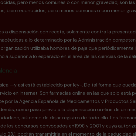
conocidas, pero menos comunes o con menor gravedad, son las a
arios, bien reconocidos, pero menos comunes o con menor grav
 a dispensación con receta, solamente contra la presentaci
rmacéuticas a lo determinado por la Administración competen
l la organización utilizaba hombres de paja que periódicamente
a superior a lo esperado en el área de las ciencias de la sal
lencia
ica —y así está establecido por ley-. De tal forma que queda 
ervicio en Internet. Son farmacias online en las que solo est
te por la Agencia Española de Medicamentos y Productos Sani
 Además, como paso previo a la dispensación on-line de un me
udadano, así como de dejar registro de todo ello. Los farmac
tud de los concursos convocados en1998 y 2001 y cuya autori
ulo 23.1, podrán transmitirla en el momento de la caducidad s