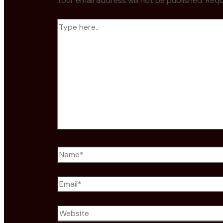
Your email address will not be published.
Requ
Type
here..
Name*
Email*
Website