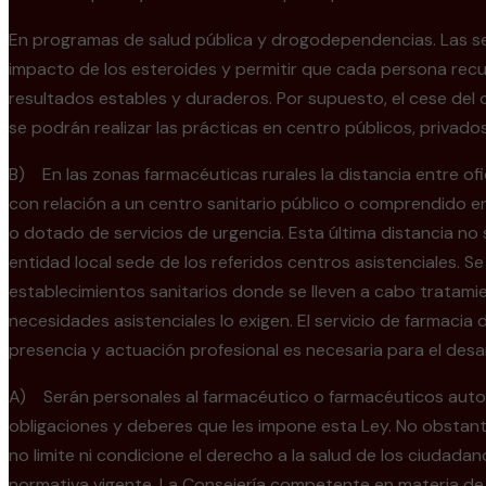
En programas de salud pública y drogodependencias. Las sesio
impacto de los esteroides y permitir que cada persona recup
resultados estables y duraderos. Por supuesto, el cese de
se podrán realizar las prácticas en centro públicos, privad
B) En las zonas farmacéuticas rurales la distancia entre of
con relación a un centro sanitario público o comprendido en 
o dotado de servicios de urgencia. Esta última distancia no 
entidad local sede de los referidos centros asistenciales. 
establecimientos sanitarios donde se lleven a cabo tratamie
necesidades asistenciales lo exigen. El servicio de farmacia
presencia y actuación profesional es necesaria para el desarr
A) Serán personales al farmacéutico o farmacéuticos autoriz
obligaciones y deberes que les impone esta Ley. No obstant
no limite ni condicione el derecho a la salud de los ciudada
normativa vigente. La Consejería competente en materia de