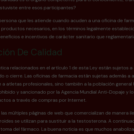
¿Estuviste entre esos participantes?
 persona que les atiende cuando acuden a una oficina de farm
 productos necesarios, en los términos legalmente estableci
 beneficios e incentivos de carácter sanitario que reglament
ición De Calidad
tica relacionados en el artículo 1 de esta Ley están sujetos a
do o cierre. Las oficinas de farmacia están sujetas además a a
tletas profesionales, sino también a la población general (c
ohibido y sancionado por la Agencia Mundial Anti-Dopaje y los
uctos a través de compras por Internet.
n las múltiples páginas de web que comercializan de manera 
oides se utilizan para sustituir a la testosterona. A continua
a toma del fármaco. La buena noticia es que muchos anaboli