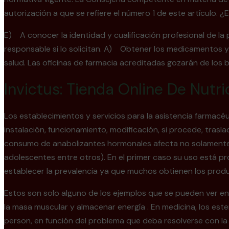
autorización a que se refiere el número 1 de este artículo. 
E) A conocer la identidad y cualificación profesional de la
responsable si lo solicitan. A) Obtener los medicamentos y
salud. Las oficinas de farmacia acreditadas gozarán de los
Invictus: Tienda Online De Nutr
Los establecimientos y servicios para la asistencia farmacéu
instalación, funcionamiento, modificación, si procede, trasla
consumo de anabolizantes hormonales afecta no solamente a a
adolescentes entre otros). En el primer caso su uso está pr
establecer la prevalencia ya que muchos obtienen los prod
Estos son solo alguno de los ejemplos que se pueden ver e
la masa muscular y almacenar energía . En medicina, los ester
person, en función del problema que deba resolverse con l