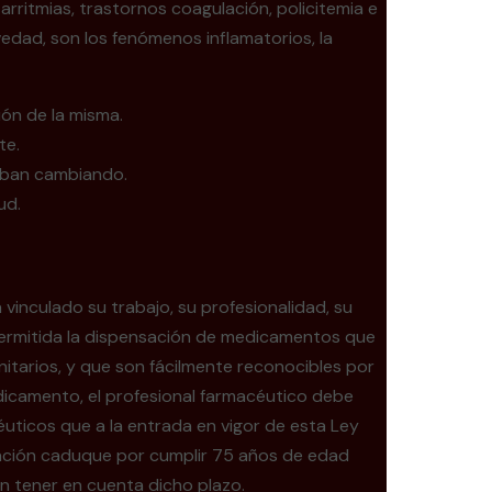
rritmias, trastornos coagulación, policitemia e
edad, son los fenómenos inflamatorios, la
ón de la misma.
te.
 iban cambiando.
ud.
vinculado su trabajo, su profesionalidad, su
á permitida la dispensación de medicamentos que
tarios, y que son fácilmente reconocibles por
dicamento, el profesional farmacéutico debe
éuticos que a la entrada en vigor de esta Ley
zación caduque por cumplir 75 años de edad
in tener en cuenta dicho plazo.