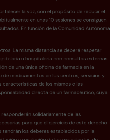
talecer la voz, con el propósito de reducir el
Habitualmente en unas 10 sesiones se consiguen
resultados. En función de la Comunidad Autónoma
metros. La misma distancia se deberá respetar
pitalaria u hospitalaria con consultas externas
ión de una única oficina de farmacia en la
to de medicamentos en los centros, servicios y
 características de los mismos o las
esponsabilidad directa de un farmacéutico, cuya
s responderán solidariamente de las
cesarias para que el ejercicio de este derecho
os tendrán los deberes establecidos por la
itación y resolución de los expedientes de