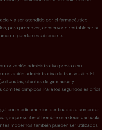
acia y a ser atendido por el farmacéutico
dos, para promover, conservar o restablecer su
ariamente puedan establecerse.
 autorización administrativa previa a su
utorización administrativa de transmisión. El
ulturistas, clientes de gimnasios y
 comités olímpicos. Para los segundos es difícil
ilegal con medicamentos destinados a aumentar
ción, se prescribe al hombre una dosis particular
zantes modernos también pueden ser utilizados