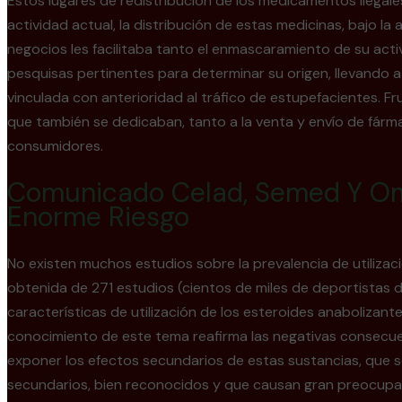
Estos lugares de redistribución de los medicamentos ilega
actividad actual, la distribución de estas medicinas, bajo la
negocios les facilitaba tanto el enmascaramiento de su acti
pesquisas pertinentes para determinar su origen, llevando 
vinculada con anterioridad al tráfico de estupefacientes. F
que también se dedicaban, tanto a la venta y envío de fárm
consumidores.
Comunicado Celad, Semed Y Omc
Enorme Riesgo
No existen muchos estudios sobre la prevalencia de utiliza
obtenida de 271 estudios (cientos de miles de deportistas d
características de utilización de los esteroides anabolizan
conocimiento de este tema reafirma las negativas consecuenc
exponer los efectos secundarios de estas sustancias, que s
secundarios, bien reconocidos y que causan gran preocupació