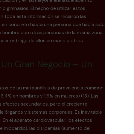
ubicación y en su mayoría enmascaraban su
 o gimnasios. El hecho de utilizar estos
 toda esta información se iniciaron las
 y en concreto hasta una persona que había sido
este hombre con otras personas de la misma zona
acer entrega de ellos en mano a otros
 Un Gran Negocio – Un
 datos de un metaanálisis de prevalencia common
(6,4% en hombres y 1,6% en mujeres) (13). Las
s efectos secundarios, pero el creciente
e órganos y sistemas corporales. Es inevitable
 En el aparato cardiovascular, los efectos
 miocardio), las dislipemias (aumento del