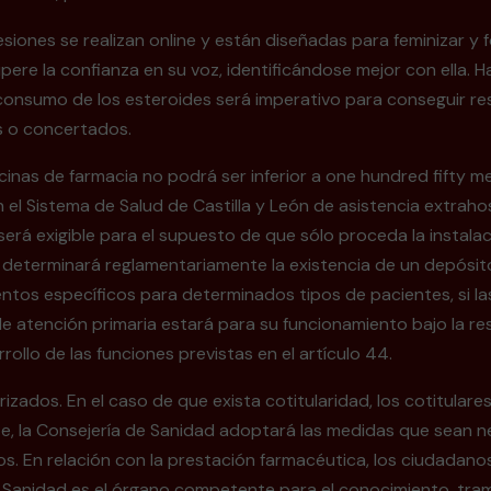
nes se realizan online y están diseñadas para feminizar y for
ere la confianza en su voz, identificándose mejor con ella. 
l consumo de los esteroides será imperativo para conseguir 
os o concertados.
icinas de farmacia no podrá ser inferior a one hundred fifty 
el Sistema de Salud de Castilla y León de asistencia extrahos
será exigible para el supuesto de que sólo proceda la instalac
Se determinará reglamentariamente la existencia de un depósi
ntos específicos para determinados tipos de pacientes, si las
 de atención primaria estará para su funcionamiento bajo la r
ollo de las funciones previstas en el artículo 44.
ados. En el caso de que exista cotitularidad, los cotitulare
e, la Consejería de Sanidad adoptará las medidas que sean ne
nos. En relación con la prestación farmacéutica, los ciudadan
 Sanidad es el órgano competente para el conocimiento, tram