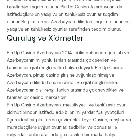
tərəfindən təqdim olunur. Pin Up Casino Azərbaycan-da
istifadəçilərə ən yaxşı və ən təhlükəsiz oyunlar təqdim
olunur. Bu platforma, Azərbaycan dilindən təqdim olunan ən
yaxşı və ən təhlükəsiz oyunlar tərəfindən təqdim olunur.
Quruluş və Xidmətlər
Pin Up Casino Azərbaycan 2014-ci ilin baharında qurulub və
Azərbaycanın milyonlu fanları arasında çox sevilen və
tanınan bir qızıl rəngli marka halıya dəyişdi. Pin Up Casino
Azərbaycan, pinup casino girişinə uyğunlaşdırılmış və
Azərbaycan dilində tərsənə alındı. Bu qızıl rəngli marka,
Azərbaycanın qızıl rəngli fanları arasında çox sevdikləri və
tanınan bir casino markasıdır.
Pin Up Casino Azərbaycan, məsuliyyətli və təhlükəsiz oyun
xidmətlərindən istifadə edə bilən milyardar fəaliyyətçiləri
üçün ideal bir platforma çevirmək istəyir. Casino, məşhur və
müraciətçilərə uyğun oyunlar, tədbirlər və bonuslar ilə
milyardar fanları arasında çox sevilen bir marka halıya