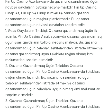
Pin Up Casino Azərbaycan-da qazancı qazandırmaq üçün
növbəli qaydaların tətbiqi necənə malikdir. Pin Up Casino,
Pinap Az, Pin Up və Pinup isimləri ilə tanınan qazancı
qazandırmaq üçün məşhur platformadır. Bu qazancı
qazandırmaq üçün növbəli qaydaları təqdim edir:
1. Əsas Qaydaların Tətbiqi: Qazancı qazandırmaq üçün ilk
adımla, Pin Up Casino Azərbaycan-da qazancı qazandırmaq
üçün əsas qaydaların tətbiqi necənə malikdir. Bu, qazancı
qazandırmaq üçün tələblər, səhifələrindən istifadə etmək və
qazancı qazandırmaq üçün tələblərə uyğun olmaq kimi
məlumatları təqdim etməkdir.
2. Qazancı Qazandırmaq Üçün Tələblər: Qazancı
qazandırmaq üçün Pin Up Casino Azərbaycan-da tələblərə
uyğun olmaq lazımdır. Bu, qazancı qazandırmaq üçün
tələblər, səhifələrindən istifadə etmək və qazancı
qazandırmaq üçün tələblərə uyğun olmaq kimi məlumatları
təqdim etməkdir.
3. Qazancı Qazandırmaq Üçün Tələblər: Qazancı
qazandırmaq üçün Pin Up Casino Azərbaycan-da tələblərə