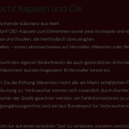
ucht Kapseln und Öle
auschende Substanz aus Hanf.
ünf CBD-Kapseln zum Einnehmen sowie zwei Aromaöle und ein
se und Studien, die metho­disch über­zeugten.
quellen – etwa Labornachweise auf Hersteller-Websites oder 
sowohl den eigenen Bedürfnissen als auch gesetzlichen Anford
 Warentest wurden insgesamt 16 Hersteller bewertet.
den. Da die Stiftung Warentest nicht alle am Markt erhältlich
utung zu. Verbraucher können sich zusätzlich durch Kundenb
eriosität der Quelle geachtet werden, um Fehlinformationen z
ungsergänzungsmittel sind sie laut Bundesamt für Verbraucher
ht nur auf einen einzelnen Test zu verlassen, sondern versch