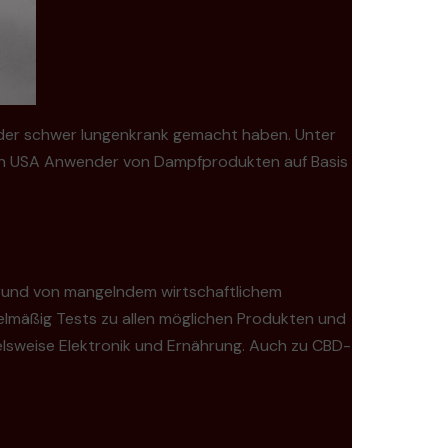
ender schwer lungenkrank gemacht haben. Unter
den USA Anwender von Dampfprodukten auf Basis
grund von mangelndem wirtschaftlichem
gelmäßig Tests zu allen möglichen Produkten und
elsweise Elektronik und Ernährung. Auch zu CBD-