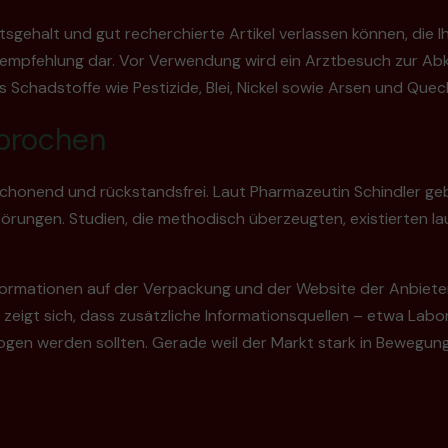
itsgehalt und gut recherchierte Artikel verlassen können, die I
ngsempfehlung dar. Vor Verwendung wird ein Arztbesuch zur A
s Schadstoffe wie Pestizide, Blei, Nickel sowie Arsen und Qu
sprochen
s schonend und rückstandsfrei. Laut Pharmazeutin Schindler ge
törungen. Studien, die methodisch überzeugten, existierten l
nformationen auf der Verpackung und der Website der Anbiete
r zeigt sich, dass zusätzliche Informationsquellen – etwa Lab
gen werden sollten. Gerade weil der Markt stark in Bewegun