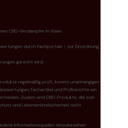
en CBD-Verdampfer in Visier.
Bewertungen durch Fachportale – zur Einordnung
erungen gerecht wird.
en Produkte regelmäßig prüft, kommt unabhängigen
ewertungen, Fachartikel und Prüfberichte ein
u vermeiden. Zudem sind CBD-Produkte, die zum
schutz und Lebensmittelsicherheit nicht
iedene Informationsquellen einzubeziehen.