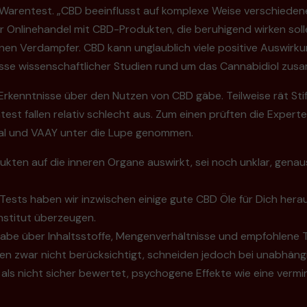
g Warentest. „CBD beeinflusst auf komplexe Weise verschiede
. Der Onlinehandel mit CBD-Produkten, die beruhigend wirken so
nen Verdampfer. CBD kann unglaublich viele positive Auswirk
ebnisse wissenschaftlicher Studien rund um das Cannabidiol zus
 Erkenntnisse über den Nutzen von CBD gäbe. Teilweise rät St
st fallen relativ schlecht aus. Zum einen prüften die Experte
tal und VAAY unter die Lupe genommen.
ten auf die inneren Organe auswirkt, sei noch unklar, gena
ests haben wir inzwischen einige gute CBD Öle für Dich hera
nstitut überzeugen.
gabe über Inhaltsstoffe, Mengenverhältnisse und empfohlene 
n zwar nicht berücksichtigt, schneiden jedoch bei unabhängi
s nicht sicher bewertet, psychogene Effekte wie eine vermin