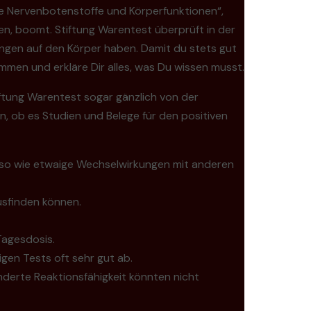
ne Nervenbotenstoffe und Körperfunktionen“,
llen, boomt. Stiftung Warentest überprüft in der
ungen auf den Körper haben. Damit du stets gut
ammen und erkläre Dir alles, was Du wissen musst.
iftung Warentest sogar gänzlich von der
n, ob es Studien und Belege für den positiven
uso wie etwaige Wechselwirkungen mit anderen
usfinden können.
Tagesdosis.
gen Tests oft sehr gut ab.
derte Reaktionsfähigkeit könnten nicht