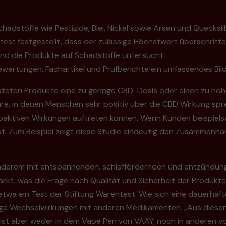
chadstoffe wie Pestizide, Blei, Nickel sowie Arsen und Quecks
test festgestellt, dass der zulässige Höchstwert überschritt
und die Produkte auf Schadstoffe untersucht.
ertungen, Fachartikel und Prüfberichte ein umfassendes Bild
esteten Produkte eine zu geringe CBD-Dosis oder einen zu hoh
are, in denen Menschen sehr positiv über die CBD Wirkung sp
oaktiven Wirkungen auftreten können. Wenn Kunden beispielsw
 ist. Zum Beispiel zeigt diese Studie eindeutig den Zusamme
r anderem mit entspannenden, schlaffördernden und entzünd
kt, was die Frage nach Qualität und Sicherheit der Produkte
 etwa ein Test der Stiftung Warentest. Wie sich eine dauerh
aige Wechselwirkungen mit anderen Medikamenten. „Aus diesen
off ist aber weder in dem Vape Pen von VAAY, noch in anderen 