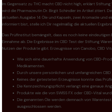
Im Gegensatz zu THC macht CBD nicht high, erklärt Stiftun
wird die Pharmazeutin Dr. Birgit Schindler im Artikel zitiert
aktuellen Ausgabe 14 Öle und Kapseln, zwei Aromaöle und ei
informiert bist, stelle ich Dir regelmäßig die aktuellen Erg
Das Prüfinstitut bemängelt, dass es noch keine eindeutigen
Einnahme ab. Die Ergebnisse im CBD Test der Stiftung Warente
Nutzen der Produkte gibt. Erzeugnisse von Canobo, CBD Vi
Wie sich eine dauerhafte Anwendung von CBD-Produk
Medikamenten.
Durch unsere persönlichen und umfangreichen CBD T
Keines der getesteten Erzeugnisse konnte das Prüfi
Die Kennzeichnungspflicht verlangt eine genaue An
Produkte wie die von SWISS FX oder CBD-Vital wurde
Die genannten Öle werden demnach von Warentest al
ausgeschlossen werden.