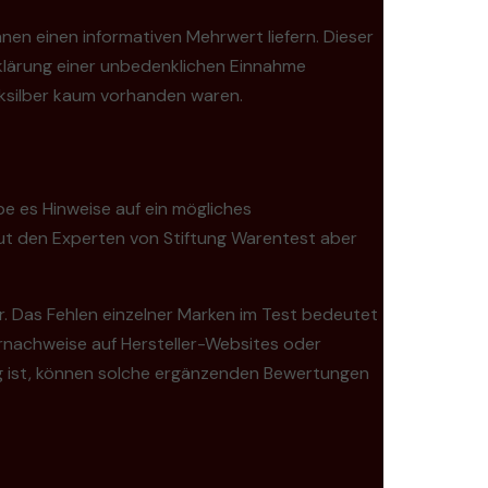
hnen einen informativen Mehrwert liefern. Dieser
bklärung einer unbedenklichen Einnahme
ecksilber kaum vorhanden waren.
be es Hinweise auf ein mögliches
aut den Experten von Stiftung Warentest aber
r. Das Fehlen einzelner Marken im Test bedeutet
ornachweise auf Hersteller-Websites oder
g ist, können solche ergänzenden Bewertungen