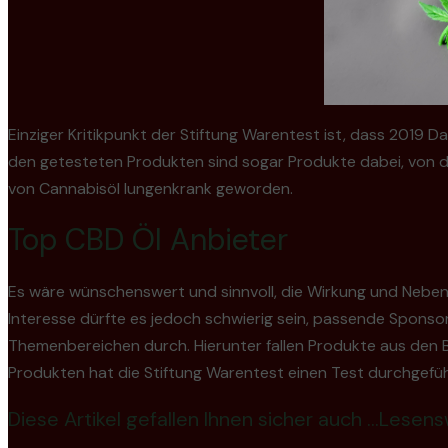
Einziger Kritikpunkt der Stiftung Warentest ist, dass 201
den getesteten Produkten sind sogar Produkte dabei, von 
von Cannabisöl lungenkrank geworden.
Top CBD Öl Anbieter
Es wäre wünschenswert und sinnvoll, die Wirkung und Neben
Interesse dürfte es jedoch schwierig sein, passende Sponsor
Themenbereichen durch. Hierunter fallen Produkte aus den 
Produkten hat die Stiftung Warentest einen Test durchgeführ
Diese Artikel gefallen Ihnen sicher auch …Lese