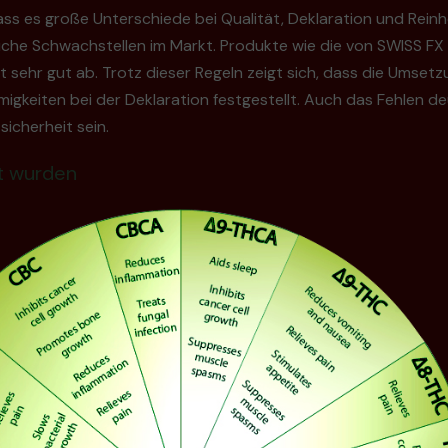
ss es große Unterschiede bei Qualität, Deklaration und Reinh
gliche Schwachstellen im Markt. Produkte wie die von SWISS F
sehr gut ab. Trotz dieser Regeln zeigt sich, dass die Umsetzun
igkeiten bei der Deklaration festgestellt. Auch das Fehlen
icherheit sein.
t wurden