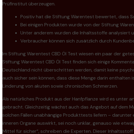
Prüfinstitut überzeugen.
Positiv hat die Stiftung Warentest bewertet, dass S
Bei einigen Produkten wurde von der Stiftung Waren
Unter anderem wurden die Inhaltsstoffe analysiert 
Verbraucher können sich zusätzlich durch Kundenbew
Im Stiftung Warentest CBD Öl Test wiesen ein paar der get
Stiftung Warentest CBD Öl Test finden sich einige Komment
Deutschland nicht überschritten werden, damit keine psych
auch sicher sein können, dass diese Menge darin enthalten
Linderung von akuten sowie chronischen Schmerzen.
Als natürliches Produkt aus der Hanfpflanze wird es unte
gebracht. Gleichzeitig wächst auch das Angebot auf dem Mar
solchen Fällen unabhängige Produkttests liefern – darunter
inneren Organe auswirkt, sei noch unklar, genauso wie etw
Mittel für sicher“, schreiben die Experten. Dieser Inhaltsst