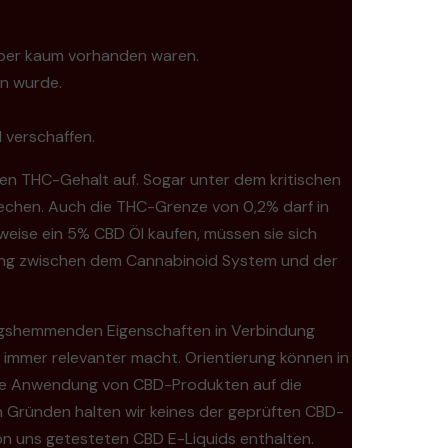
ilber kaum vorhanden waren.
en wurde.
 verschaffen.
en THC-Gehalt auf. Sogar unter dem kritischen
rechen. Auch die THC-Grenze von 0,2% darf in
eise ein 5% CBD Öl kaufen, müssen sie sich
nhang zwischen dem Cannabinoid System und der
ungshemmenden Eigenschaften in Verbindung
 immer relevanter macht. Orientierung können in
afte Anwendung von CBD-Produkten auf die
 Gründen halten wir keines der geprüften CBD-
von uns getesteten CBD E-Liquids enthalten.