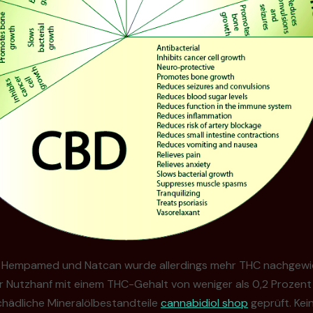
 Hempamed und Natcan wurde allerdings mehr THC nachgewies
nur Nutzhanf mit einem THC-Gehalt von weniger als 0,2 Prozent 
chädliche Mineralölbestandteile
cannabidiol shop
geprüft. Kei