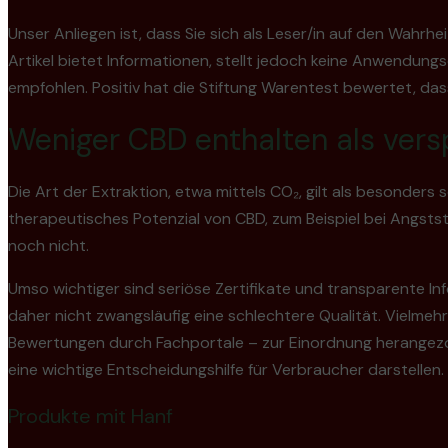
Unser Anliegen ist, dass Sie sich als Leser/in auf den Wahrhe
Artikel bietet Informationen, stellt jedoch keine Anwendu
empfohlen. Positiv hat die Stiftung Warentest bewertet, das
Weniger CBD enthalten als ver
Die Art der Extraktion, etwa mittels CO₂, gilt als besonder
therapeutisches Potenzial von CBD, zum Beispiel bei Angsts
noch nicht.
Umso wichtiger sind seriöse Zertifikate und transparente I
daher nicht zwangsläufig eine schlechtere Qualität. Vielmeh
Bewertungen durch Fachportale – zur Einordnung herangezo
eine wichtige Entscheidungshilfe für Verbraucher darstellen.
Produkte mit Hanf