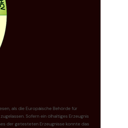
en, als die Europäische Behörde für
zugelassen. Sofern ein ölhaltiges Erzeugnis
nes der getesteten Erzeugnisse konnte das