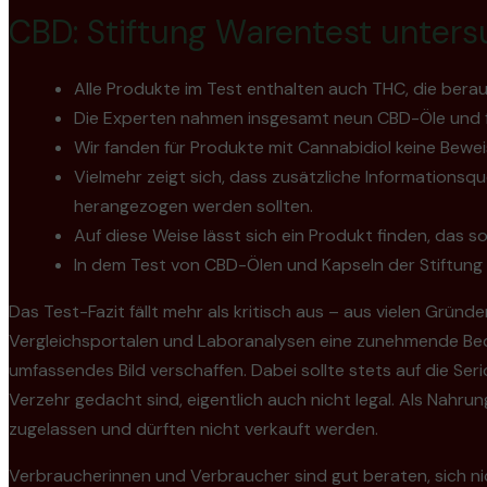
CBD: Stiftung Warentest unters
Alle Produkte im Test enthalten auch THC, die ber
Die Experten nahmen insgesamt neun CBD-Öle und f
Wir fanden für Produkte mit Cannabidiol keine Bewei
Vielmehr zeigt sich, dass zusätzliche Informations
herangezogen werden sollten.
Auf diese Weise lässt sich ein Produkt finden, das 
In dem Test von CBD-Ölen und Kapseln der Stiftung
Das Test-Fazit fällt mehr als kritisch aus – aus vielen Grün
Vergleichsportalen und Laboranalysen eine zunehmende Bede
umfassendes Bild verschaffen. Dabei sollte stets auf die S
Verzehr gedacht sind, eigentlich auch nicht legal. Als Nahr
zugelassen und dürften nicht verkauft werden.
Verbraucherinnen und Verbraucher sind gut beraten, sich nic