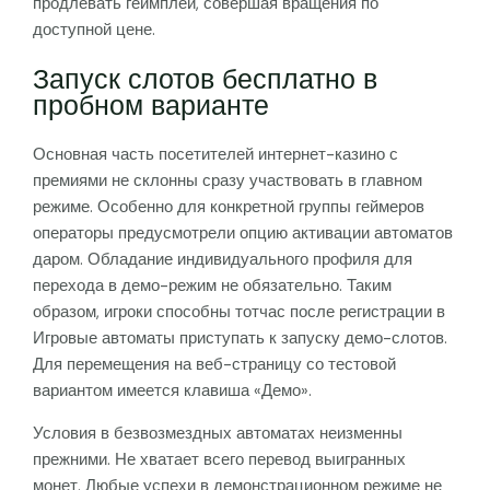
продлевать геймплей, совершая вращения по
доступной цене.
Запуск слотов бесплатно в
пробном варианте
Основная часть посетителей интернет-казино с
премиями не склонны сразу участвовать в главном
режиме. Особенно для конкретной группы геймеров
операторы предусмотрели опцию активации автоматов
даром. Обладание индивидуального профиля для
перехода в демо-режим не обязательно. Таким
образом, игроки способны тотчас после регистрации в
Игровые автоматы приступать к запуску демо-слотов.
Для перемещения на веб-страницу со тестовой
вариантом имеется клавиша «Демо».
Условия в безвозмездных автоматах неизменны
прежними. Не хватает всего перевод выигранных
монет. Любые успехи в демонстрационном режиме не