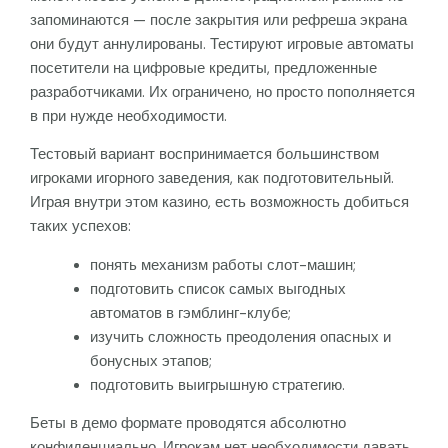
запоминаются — после закрытия или рефреша экрана
они будут аннулированы. Тестируют игровые автоматы
посетители на цифровые кредиты, предложенные
разработчиками. Их ограничено, но просто пополняется
в при нужде необходимости.
Тестовый вариант воспринимается большинством
игроками игорного заведения, как подготовительный.
Играя внутри этом казино, есть возможность добиться
таких успехов:
понять механизм работы слот-машин;
подготовить список самых выгодных
автоматов в гэмблинг-клубе;
изучить сложность преодоления опасных и
бонусных этапов;
подготовить выигрышную стратегию.
Беты в демо формате проводятся абсолютно
конфиденциально. Игрокам нет необходимости давать