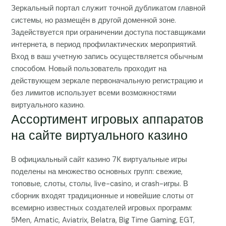
Зеркальный портал служит точной дубликатом главной
системы, но размещён в другой доменной зоне.
Задействуется при ограничении доступа поставщиками
интернета, в период профилактических мероприятий.
Вход в ваш учетную запись осуществляется обычным
способом. Новый пользователь проходит на
действующем зеркале первоначальную регистрацию и
без лимитов использует всеми возможностями
виртуального казино.
Ассортимент игровых аппаратов
на сайте виртуального казино
В официальный сайт казино 7К виртуальные игры
поделены на множество основных групп: свежие,
топовые, слоты, столы, live-casino, и crash-игры. В
сборник входят традиционные и новейшие слоты от
всемирно известных создателей игровых программ:
5Men, Amatic, Aviatrix, Belatra, Big Time Gaming, EGT,