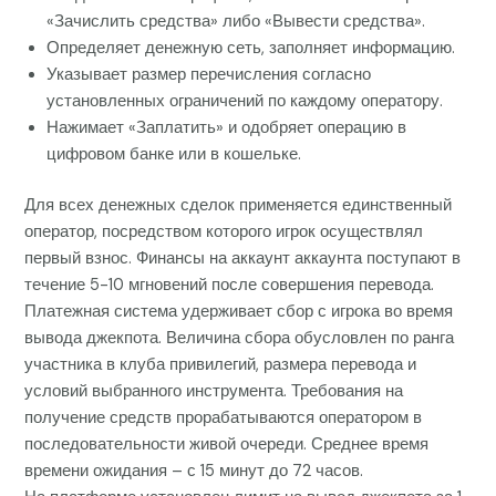
«Зачислить средства» либо «Вывести средства».
Определяет денежную сеть, заполняет информацию.
Указывает размер перечисления согласно
установленных ограничений по каждому оператору.
Нажимает «Заплатить» и одобряет операцию в
цифровом банке или в кошельке.
Для всех денежных сделок применяется единственный
оператор, посредством которого игрок осуществлял
первый взнос. Финансы на аккаунт аккаунта поступают в
течение 5-10 мгновений после совершения перевода.
Платежная система удерживает сбор с игрока во время
вывода джекпота. Величина сбора обусловлен по ранга
участника в клуба привилегий, размера перевода и
условий выбранного инструмента. Требования на
получение средств прорабатываются оператором в
последовательности живой очереди. Среднее время
времени ожидания – с 15 минут до 72 часов.