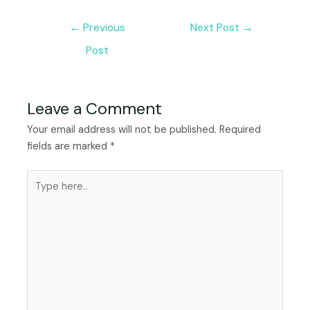
Post
←
Previous
Next Post
→
navigation
Post
Leave a Comment
Your email address will not be published.
Required
fields are marked
*
Type
here..