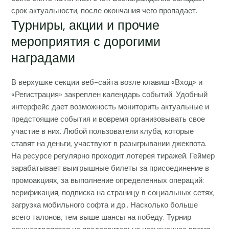
срок актуальности, после окончания чего пропадает.
Турниры, акции и прочие
мероприятия с дорогими
наградами
В верхушке секции веб-сайта возле клавиш «Вход» и
«Регистрация» закреплен календарь событий. Удобный
интерфейс дает возможность мониторить актуальные и
предстоящие события и вовремя организовывать свое
участие в них. Любой пользователи клуба, которые
ставят на деньги, участвуют в разыгрывании джекпота.
На ресурсе регулярно проходит лотерея тиражей. Геймер
зарабатывает выигрышные билеты за присоединение в
промоакциях, за выполнение определенных операций:
верификация, подписка на страницу в социальных сетях,
загрузка мобильного софта и др.. Насколько больше
всего талонов, тем выше шансы на победу. Турнир