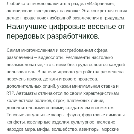
Любой слот можно включить в раздел «Избранные»,
активировав «звездочку» на иконке. Эта конкретная опция
делает проще поиск избранной развлечения в грядущем.
Наилучшие цифровые веселье от
передовых разработчиков.
Самая многочисленная и востребованная сфера
развлечений – видеослоты. Регламенты настолько
незамысловатые, что с ними без труда освоится каждый
пользователь. В панели игрового устройства размещена
перечень призов, детали игрового процесса,
дополнительных опций, указан минимальная ставка и
RTP. Автоматы отличаются по своим характеристикам
количеством роликов, строк, платежных линий,
дополнительными опциями, создателем и сюжетом.
Топовые актуальные жанры: фауна, фруктовые символы,
конфеты, ювелирные изделия, культурное наследие
народов мира, мифы, волшебство, авантюры, морские