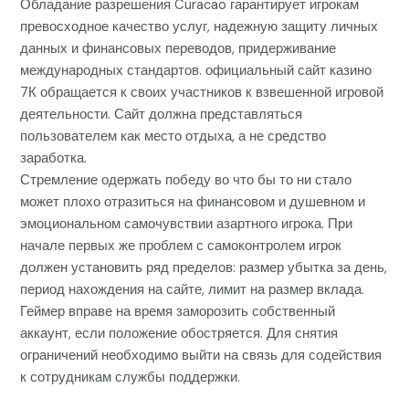
Обладание разрешения Curacao гарантирует игрокам
превосходное качество услуг, надежную защиту личных
данных и финансовых переводов, придерживание
международных стандартов. официальный сайт казино
7К обращается к своих участников к взвешенной игровой
деятельности. Сайт должна представляться
пользователем как место отдыха, а не средство
заработка.
Стремление одержать победу во что бы то ни стало
может плохо отразиться на финансовом и душевном и
эмоциональном самочувствии азартного игрока. При
начале первых же проблем с самоконтролем игрок
должен установить ряд пределов: размер убытка за день,
период нахождения на сайте, лимит на размер вклада.
Геймер вправе на время заморозить собственный
аккаунт, если положение обостряется. Для снятия
ограничений необходимо выйти на связь для содействия
к сотрудникам службы поддержки.