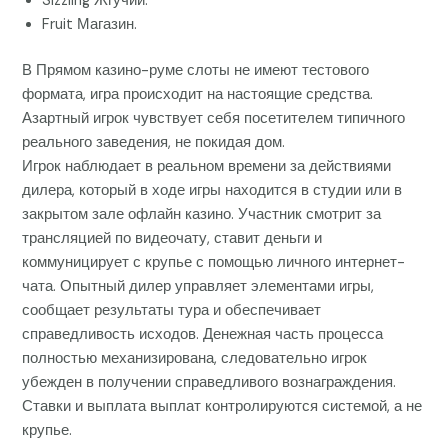
Sizzling Жгучий.
Fruit Магазин.
В Прямом казино-руме слоты не имеют тестового
формата, игра происходит на настоящие средства.
Азартный игрок чувствует себя посетителем типичного
реального заведения, не покидая дом.
Игрок наблюдает в реальном времени за действиями
дилера, который в ходе игры находится в студии или в
закрытом зале офлайн казино. Участник смотрит за
трансляцией по видеочату, ставит деньги и
коммуницирует с крупье с помощью личного интернет-
чата. Опытный дилер управляет элементами игры,
сообщает результаты тура и обеспечивает
справедливость исходов. Денежная часть процесса
полностью механизирована, следовательно игрок
убежден в получении справедливого вознаграждения.
Ставки и выплата выплат контролируются системой, а не
крупье.