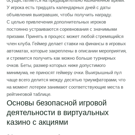
осуществляется на предварительно назначенное время.
У игрока есть тридцать календарных дней с даты
объявления выигравших, чтобы получить награду.
С целью привлечения дополнительных игроков
постоянно устраиваются соревнования с значимыми
призами. Принять в процесс может любой стремящийся
член клуба. Геймер делает ставки на финансы в игровых
автоматах, которые закреплены в описании мероприятия,
и стремится получить как можно больше турнирных
очков. Беты, размер которых ниже допустимого
минимума, не приносят геймеру очки. Выигрышный пул
чаще всего делится между десятью триумфаторами, что
на момент лотереи занимают соответствующие места в
рейтинговой таблице.
Основы безопасной игровой
деятельности в виртуальных
казино с акциями