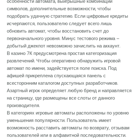
особенности автомата, выигрышные комбинации
символов, дополнительные возможности, чтобы
подобрать удачную стратегию. Если цифровые кредиты
исчерпаются, пользователю следует всего лишь
обновить автомат, чтобы восстановить счет до
первоначального уровня. Минус тестового режима –
добытый джекпот невозможно зачислить на аккаунт.
В казино 7К предусмотрена простая категоризация
развлечений. Чтобы оперативно обнаружить игровой
автомат по имени, задействуется поле поиска. Под
афишей прикреплена спускающаяся панель с
всесторонним каталогом доступных разработчиков.
Азартный игрок определяет любую бренд и направляется
на страницу, где размещены все слоты от данного
производителя.
В категориях игровые автоматы расположены по уровню
уменьшения популярности. Пользователь имеет
возможность расставить автоматы по возврату, отзывам
пользователей или в алфавитной последовательности.