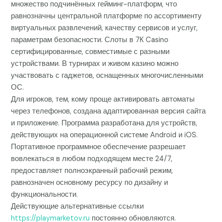
множество подчинённых гейминг-платформ, что
равнозначны центральной платформе по ассортименту
виртуальных развлечений, качеству сервисов и услуг,
параметрам безопасности. Слоты в 7K Casino
сертифицированные, совместимые с разными
устройствами. В турнирах и живом казино можно
участвовать с гаджетов, оснащенных многочисленными
ОС.
Для игроков, тем, кому проще активировать автоматы
через телефонов, создана адаптированная версия сайта
и приложение. Программа разработана для устройств,
действующих на операционной системе Android и iOS.
Портативное программное обеспечение разрешает
вовлекаться в любом подходящем месте 24/7,
предоставляет полноэкранный рабочий режим,
равнозначен основному ресурсу по дизайну и
функциональности.
Действующие альтернативные ссылки
https://playmarketov.ru
постоянно обновляются.