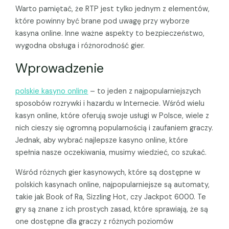
Warto pamiętać, że RTP jest tylko jednym z elementów,
które powinny być brane pod uwagę przy wyborze
kasyna online. Inne ważne aspekty to bezpieczeństwo,
wygodna obsługa i różnorodność gier.
Wprowadzenie
polskie kasyno online
– to jeden z najpopularniejszych
sposobów rozrywki i hazardu w Internecie. Wśród wielu
kasyn online, które oferują swoje usługi w Polsce, wiele z
nich cieszy się ogromną popularnością i zaufaniem graczy.
Jednak, aby wybrać najlepsze kasyno online, które
spełnia nasze oczekiwania, musimy wiedzieć, co szukać.
Wśród różnych gier kasynowych, które są dostępne w
polskich kasynach online, najpopularniejsze są automaty,
takie jak Book of Ra, Sizzling Hot, czy Jackpot 6000. Te
gry są znane z ich prostych zasad, które sprawiają, że są
one dostępne dla graczy z różnych poziomów