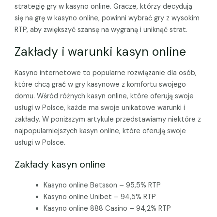
strategię gry w kasyno online. Gracze, którzy decydują
się na grę w kasyno online, powinni wybrać gry z wysokim
RTP, aby zwiększyć szansę na wygraną i uniknąć strat.
Zakłady i warunki kasyn online
Kasyno internetowe to popularne rozwiązanie dla osób,
które chcą grać w gry kasynowe z komfortu swojego
domu. Wśród różnych kasyn online, które oferują swoje
usługi w Polsce, każde ma swoje unikatowe warunki i
zakłady. W poniższym artykule przedstawiamy niektóre z
najpopularniejszych kasyn online, które oferują swoje
usługi w Polsce.
Zakłady kasyn online
Kasyno online Betsson – 95,5% RTP
Kasyno online Unibet – 94,5% RTP
Kasyno online 888 Casino – 94,2% RTP