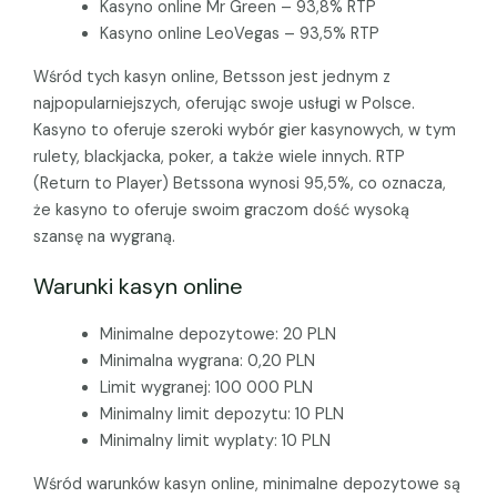
Kasyno online Mr Green – 93,8% RTP
Kasyno online LeoVegas – 93,5% RTP
Wśród tych kasyn online, Betsson jest jednym z
najpopularniejszych, oferując swoje usługi w Polsce.
Kasyno to oferuje szeroki wybór gier kasynowych, w tym
rulety, blackjacka, poker, a także wiele innych. RTP
(Return to Player) Betssona wynosi 95,5%, co oznacza,
że kasyno to oferuje swoim graczom dość wysoką
szansę na wygraną.
Warunki kasyn online
Minimalne depozytowe: 20 PLN
Minimalna wygrana: 0,20 PLN
Limit wygranej: 100 000 PLN
Minimalny limit depozytu: 10 PLN
Minimalny limit wyplaty: 10 PLN
Wśród warunków kasyn online, minimalne depozytowe są