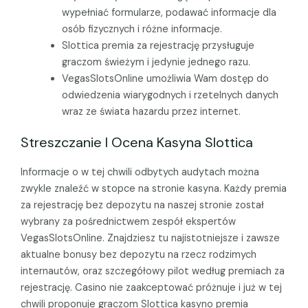
wypełniać formularze, podawać informacje dla
osób fizycznych i różne informacje.
Slottica premia za rejestrację przysługuje
graczom świeżym i jedynie jednego razu.
VegasSlotsOnline umożliwia Wam dostęp do
odwiedzenia wiarygodnych i rzetelnych danych
wraz ze świata hazardu przez internet.
Streszczanie I Ocena Kasyna Slottica
Informacje o w tej chwili odbytych audytach można
zwykle znaleźć w stopce na stronie kasyna. Każdy premia
za rejestrację bez depozytu na naszej stronie został
wybrany za pośrednictwem zespół ekspertów
VegasSlotsOnline. Znajdziesz tu najistotniejsze i zawsze
aktualne bonusy bez depozytu na rzecz rodzimych
internautów, oraz szczegółowy pilot według premiach za
rejestrację. Casino nie zaakceptować próżnuje i już w tej
chwili proponuje graczom Slottica kasyno premia