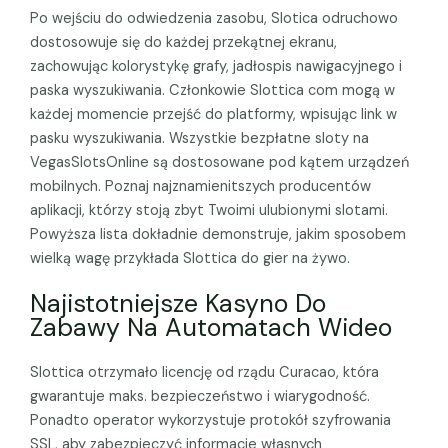
Po wejściu do odwiedzenia zasobu, Slotica odruchowo
dostosowuje się do każdej przekątnej ekranu,
zachowując kolorystykę grafy, jadłospis nawigacyjnego i
paska wyszukiwania. Członkowie Slottica com mogą w
każdej momencie przejść do platformy, wpisując link w
pasku wyszukiwania. Wszystkie bezpłatne sloty na
VegasSlotsOnline są dostosowane pod kątem urządzeń
mobilnych. Poznaj najznamienitszych producentów
aplikacji, którzy stoją zbyt Twoimi ulubionymi slotami.
Powyższa lista dokładnie demonstruje, jakim sposobem
wielką wagę przykłada Slottica do gier na żywo.
Najistotniejsze Kasyno Do
Zabawy Na Automatach Wideo
Slottica otrzymało licencję od rządu Curacao, która
gwarantuje maks. bezpieczeństwo i wiarygodność.
Ponadto operator wykorzystuje protokół szyfrowania
SSL, aby zabezpieczyć informacje własnych