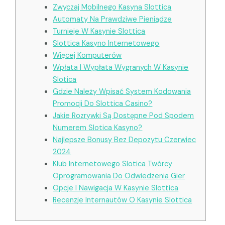
Zwyczaj Mobilnego Kasyna Slottica
Automaty Na Prawdziwe Pieniądze
Turnieje W Kasynie Slottica
Slottica Kasyno Internetowego
Więcej Komputerów
Wpłata I Wypłata Wygranych W Kasynie
Slotica
Gdzie Należy Wpisać System Kodowania
Promocji Do Slottica Casino?
Jakie Rozrywki Są Dostępne Pod Spodem
Numerem Slotica Kasyno?
Najlepsze Bonusy Bez Depozytu Czerwiec
2024
Klub Internetowego Slotica Twórcy
Oprogramowania Do Odwiedzenia Gier
Opcje I Nawigacja W Kasynie Slottica
Recenzje Internautów O Kasynie Slottica