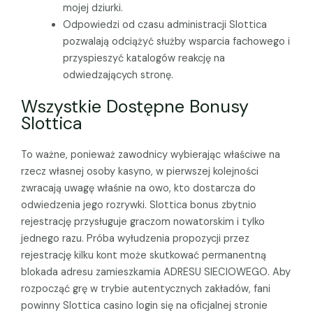
mojej dziurki.
Odpowiedzi od czasu administracji Slottica
pozwalają odciążyć służby wsparcia fachowego i
przyspieszyć katalogów reakcję na
odwiedzających stronę.
Wszystkie Dostępne Bonusy
Slottica
To ważne, ponieważ zawodnicy wybierając właściwe na
rzecz własnej osoby kasyno, w pierwszej kolejności
zwracają uwagę właśnie na owo, kto dostarcza do
odwiedzenia jego rozrywki. Slottica bonus zbytnio
rejestrację przysługuje graczom nowatorskim i tylko
jednego razu. Próba wyłudzenia propozycji przez
rejestrację kilku kont może skutkować permanentną
blokada adresu zamieszkamia ADRESU SIECIOWEGO. Aby
rozpocząć grę w trybie autentycznych zakładów, fani
powinny Slottica casino login się na oficjalnej stronie