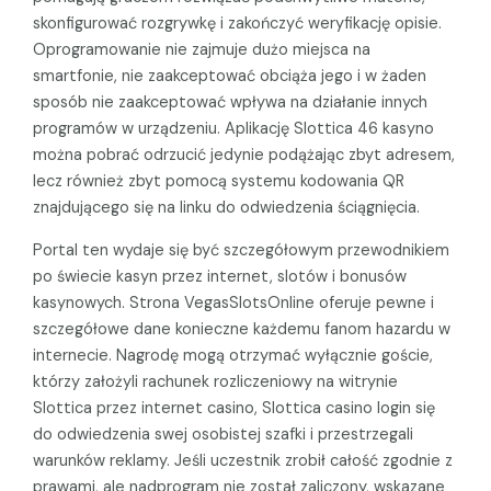
skonfigurować rozgrywkę i zakończyć weryfikację opisie.
Oprogramowanie nie zajmuje dużo miejsca na
smartfonie, nie zaakceptować obciąża jego i w żaden
sposób nie zaakceptować wpływa na działanie innych
programów w urządzeniu. Aplikację Slottica 46 kasyno
można pobrać odrzucić jedynie podążając zbyt adresem,
lecz również zbyt pomocą systemu kodowania QR
znajdującego się na linku do odwiedzenia ściągnięcia.
Portal ten wydaje się być szczegółowym przewodnikiem
po świecie kasyn przez internet, slotów i bonusów
kasynowych. Strona VegasSlotsOnline oferuje pewne i
szczegółowe dane konieczne każdemu fanom hazardu w
internecie. Nagrodę mogą otrzymać wyłącznie goście,
którzy założyli rachunek rozliczeniowy na witrynie
Slottica przez internet casino, Slottica casino login się
do odwiedzenia swej osobistej szafki i przestrzegali
warunków reklamy. Jeśli uczestnik zrobił całość zgodnie z
prawami, ale nadprogram nie został zaliczony, wskazane