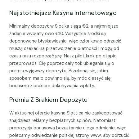
Najistotniejsze Kasyna Internetowego
Minimalny depozyt w Slotika sięga €2, a najmniejsze
żądanie wypłaty owo €10. Wszystkie środki są
deponowane błyskawicznie, więc członkowie odrzucić
muszą czekać na przetworzenie płatności i mogą od
czasu razu rozpocząć grę. Nasz pilot krok po etapie
przeprowadzi Cię poprzez cały tok ubiegania się o
premia wyjąwszy depozytu. Przekonaj się, jakim
sposobem mało powinno się, by móc cieszyć się
bonusem z brakiem dokonywania wpłaty.
Premia Z Brakiem Depozytu
W aktualnej ofercie kasyna Slottica nie zaakceptować
znajdziesz reklamy bezpłatnych spinów. Natomiast
propozycja bonusowa bezustannie ulega odmianie, więc
polecamy odwiedzanie polskiej strony www, aby odrzucić