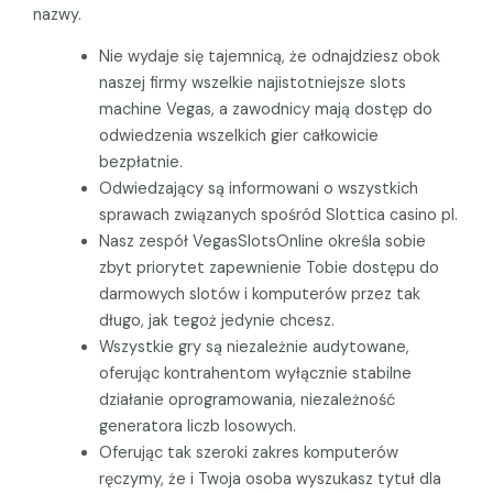
nazwy.
Nie wydaje się tajemnicą, że odnajdziesz obok
naszej firmy wszelkie najistotniejsze slots
machine Vegas, a zawodnicy mają dostęp do
odwiedzenia wszelkich gier całkowicie
bezpłatnie.
Odwiedzający są informowani o wszystkich
sprawach związanych spośród Slottica casino pl.
Nasz zespół VegasSlotsOnline określa sobie
zbyt priorytet zapewnienie Tobie dostępu do
darmowych slotów i komputerów przez tak
długo, jak tegoż jedynie chcesz.
Wszystkie gry są niezależnie audytowane,
oferując kontrahentom wyłącznie stabilne
działanie oprogramowania, niezależność
generatora liczb losowych.
Oferując tak szeroki zakres komputerów
ręczymy, że i Twoja osoba wyszukasz tytuł dla