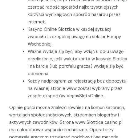
czerpać radość spośród najkorzystniejszych
korzyści wynikających spośród hazardu przez
internet.
Kasyno Online Slottica w każdej sytuacji
zwracało szczególną uwagę na sektor Europy
Wschodniej.
Ważne wydaje się być, aby wziąć u dołu uwagę
przeliczenie, jeśli waluta konta w kasynie Slotica
i na karcie (lub portfelu gracza) wydaje się być
odmienna.
Każdy nadprogram za rejestrację bez depozytu
na własnej stronie www został wybrany przez
zespół ekspertów VegasSlotsOnline.
Opinie gości można znaleźć również na komunikatorach,
wortalach społecznościowych, streamach blogerów i
aktywnych zawodników. Strona www Slottica casino pl
ma całodobowe wsparcie techniczne. Operatorzy
pomagają graczom rozwiązać podchwytliwe materie,