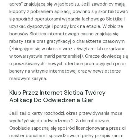
adres” znajdującą się w jadłospisu. Jeśli zawodnicy mają
kłopoty z pobraniem aplikacji, powinno się skontaktować
się spośród operatorami wsparcia fachowego Slottika i
uzyskać dyspozycje i porady krok na etapie. W zbiorze
bonusów Slottica internetowego casino znajdują się
rabaty stałe oraz gratyfikacyj o charakterze czasowym
(zbiegające się w okresie wraz z świętami lub urządzane
w towarzystwie marki partnerskiej). Gracze dowiedzą się
o poszukiwanych i nowych ofertach promocyjnych przez
banery na witrynie internetowej oraz w newsletterze
mailowym kasyna.
Klub Przez Internet Slotica Twórcy
Aplikacji Do Odwiedzenia Gier
Jeśli zaś o karty rozchodzi, okres przewidywania może
wydłużyć się do odwiedzenia 2-3 dni roboczych.
Osobiście zapoznaj się spośród licencjonowana przez cil
master bonusem i sprawdź swoim pełny przepis zanim