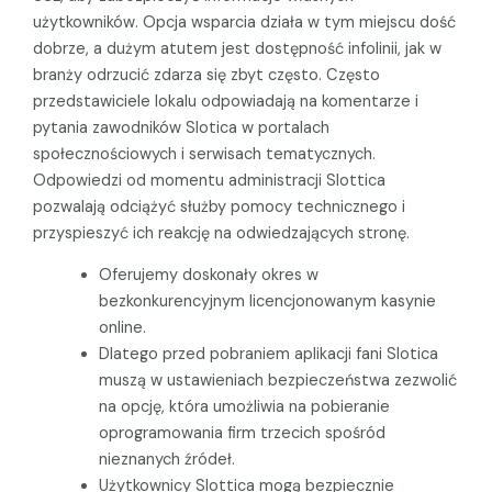
użytkowników. Opcja wsparcia działa w tym miejscu dość
dobrze, a dużym atutem jest dostępność infolinii, jak w
branży odrzucić zdarza się zbyt często. Często
przedstawiciele lokalu odpowiadają na komentarze i
pytania zawodników Slotica w portalach
społecznościowych i serwisach tematycznych.
Odpowiedzi od momentu administracji Slottica
pozwalają odciążyć służby pomocy technicznego i
przyspieszyć ich reakcję na odwiedzających stronę.
Oferujemy doskonały okres w
bezkonkurencyjnym licencjonowanym kasynie
online.
Dlatego przed pobraniem aplikacji fani Slotica
muszą w ustawieniach bezpieczeństwa zezwolić
na opcję, która umożliwia na pobieranie
oprogramowania firm trzecich spośród
nieznanych źródeł.
Użytkownicy Slottica mogą bezpiecznie