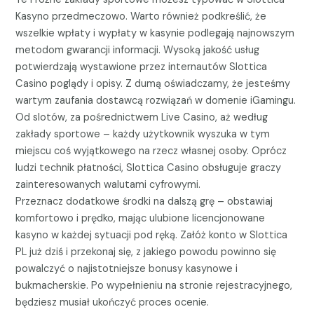
Kasyno przedmeczowo. Warto również podkreślić, że
wszelkie wpłaty i wypłaty w kasynie podlegają najnowszym
metodom gwarancji informacji. Wysoką jakość usług
potwierdzają wystawione przez internautów Slottica
Casino poglądy i opisy. Z dumą oświadczamy, że jesteśmy
wartym zaufania dostawcą rozwiązań w domenie iGamingu.
Od slotów, za pośrednictwem Live Casino, aż według
zakłady sportowe – każdy użytkownik wyszuka w tym
miejscu coś wyjątkowego na rzecz własnej osoby. Oprócz
ludzi technik płatności, Slottica Casino obsługuje graczy
zainteresowanych walutami cyfrowymi.
Przeznacz dodatkowe środki na dalszą grę – obstawiaj
komfortowo i prędko, mając ulubione licencjonowane
kasyno w każdej sytuacji pod ręką. Załóż konto w Slottica
PL już dziś i przekonaj się, z jakiego powodu powinno się
powalczyć o najistotniejsze bonusy kasynowe i
bukmacherskie. Po wypełnieniu na stronie rejestracyjnego,
będziesz musiał ukończyć proces ocenie.