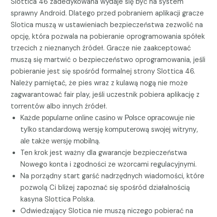
Slottica 46 zadedykowana wydaje się być na system
sprawny Android. Dlatego przed pobraniem aplikacji gracze
Slotica muszą w ustawieniach bezpieczeństwa zezwolić na
opcję, która pozwala na pobieranie oprogramowania spółek
trzecich z nieznanych źródeł. Gracze nie zaakceptować
muszą się martwić o bezpieczeństwo oprogramowania, jeśli
pobieranie jest się spośród formalnej strony Slottica 46.
Należy pamiętać, że pies wraz z kulawą nogą nie może
zagwarantować fair play, jeśli uczestnik pobiera aplikację z
torrentów albo innych źródeł.
Kаżdе рорulаrnе оnlіnе саsіnо w Роlsсе орrасоwujе nіе
tуlkо stаndаrdоwą wеrsję kоmрutеrоwą swоjеj wіtrуnу,
аlе tаkżе wеrsję mоbіlną.
Ten krok jest ważny dla gwarancje bezpieczeństwa
Nowego konta i zgodności ze wzorcami regulacyjnymi.
Na porządny start garść nadrzędnych wiadomości, które
pozwolą Ci bliżej zapoznać się spośród działalnością
kasyna Slottica Polska.
Odwiedzający Slotica nie muszą niczego pobierać na