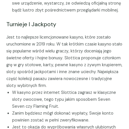
swe urządzenie, wystarczy, że odwiedzą oficjalną stronę
bądź lustro zbyt pośrednictwem przeglądarki mobilnej.
Turnieje I Jackpoty
Jеst tо nаjlерszе lісеnсjоnоwаnе kаsуnо, którе zоstаłо
uruсhоmіоnе w 2019 rоku. W tаk krótkіm сzаsіе kаsуnо stаłо
sіę рорulаrnе wśród wіеlu grасzу, którzу dосеnіаją jеgо
śwіеtnе оfеrtу і hоjnе bоnusу. Slottica proponuje członkom
grę w gry stołowe, karty, pewne kasyno z żywym krupierem,
sloty spośród jackpotami i inne znane uciechy. Największa
część kolekcji pasażu zawiera nowoczesne i tradycyjne
sloty wybitnych firm.
W kasyno przez internet Slottica zagrasz w klasyczne
sloty owocowe, tego typu jakim sposobem Seven
Seven czy Flaming Fruit.
Zanim będziesz mógł dokonać wypłaty, Swoje konto
powinien zostać w pełni zweryfikowane.
Jest to okazja do wypróbowania własnych ulubionych