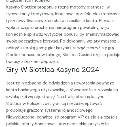
urządzeniach mobilnych.
Kasyno Slottica proponuje różne metody płatności, w
tymże karty kredytowe/debetowe, portfele elektroniczne
i przelewy finansowe, co ułatwia zasilenie konta. Pierwsza
wpłata często uruchamia nadprogram powitalny, więc
koniecznie sprawdź wytyczne bonusu, by zmaksymalizować
swoje początkowe korzyści. Po dokonaniu wpłaty możesz
odkryć szeroką gamę gier kasyna i zacząć cieszyć się grą.
Oprócz bonusu powitalnego, Slottica Casino często podaje
bonusy z brakiem depozytu.
Gry W Slottica Kasyno 2024
Jest to niezbędne do odwiedzenia utworzenia pewnego
konta bankowego użytkownika, a równocześnie zezwala na
szybką i łatwą rejestrację. Na chwilę obecną kasyno
Slottica w Polsce i zbyt granicą nie zaakceptować
proponuje graczom systemu lojalnościowego.
Niewykluczone jednakże, że program VIP dzieje się częścią
polskiej oferty bonusowej już w niedalekiej przyszłości.