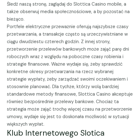
Śledź naszą stronę, zaglądaj do Slottica Casino mobile, a
także obserwuj media społecznościowe, a by pozostać na
bieżąco.
Portfele elektryczne przeważnie oferują najszybsze czasy
przetwarzania, a transakcje często są urzeczywistniane w
ciągu dwudziestu czterech godzin. Z innej strony,
przetworzenie przelewów bankowych może zająć parę dni
roboczych wraz z względu na poboczne czasy robienia i
strategie finansowe. Ważne wydaje się, żeby sprawdzić
konkretne okresy przetwarzania na rzecz wybranej
strategie wypłaty, żeby zarządzać swoimi oczekiwaniem i
stosownie planować. Dla tychże, którzy wolą bardziej
standardowe metody finansowe, Slottica Casino akceptuje
również bezpośrednie przelewy bankowe. Chociaż ta
strategia może zająć trochę więcej czasu na przetworzenie
umowy, wydaje się jest to doskonała możliwość w sytuacji
większych wypłat.
Klub Internetowego Slotica