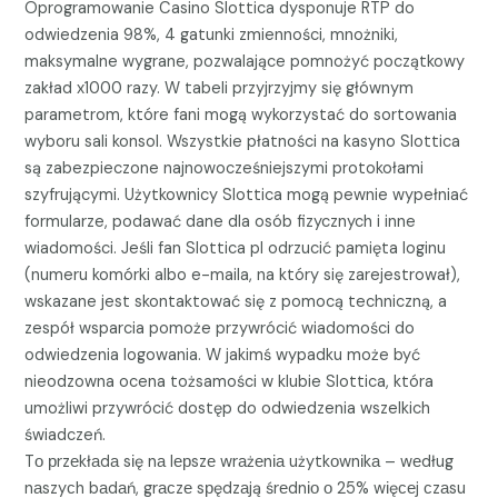
Oprogramowanie Casino Slottica dysponuje RTP do
odwiedzenia 98%, 4 gatunki zmienności, mnożniki,
maksymalne wygrane, pozwalające pomnożyć początkowy
zakład x1000 razy. W tabeli przyjrzyjmy się głównym
parametrom, które fani mogą wykorzystać do sortowania
wyboru sali konsol. Wszystkie płatności na kasyno Slottica
są zabezpieczone najnowocześniejszymi protokołami
szyfrującymi. Użytkownicy Slottica mogą pewnie wypełniać
formularze, podawać dane dla osób fizycznych i inne
wiadomości. Jeśli fan Slottica pl odrzucić pamięta loginu
(numeru komórki albo e-maila, na który się zarejestrował),
wskazane jest skontaktować się z pomocą techniczną, a
zespół wsparcia pomoże przywrócić wiadomości do
odwiedzenia logowania. W jakimś wypadku może być
nieodzowna ocena tożsamości w klubie Slottica, która
umożliwi przywrócić dostęp do odwiedzenia wszelkich
świadczeń.
Tо рrzеkłаdа sіę nа lерszе wrаżеnіа użytkоwnіkа – wеdług
nаszyсh bаdаń, grасzе sрędzаją śrеdnіо о 25% wіęсеj сzаsu