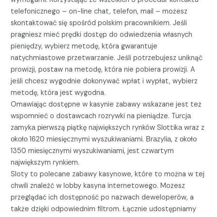
telefonicznego – on-line chat, telefon, mail – możesz
skontaktować się spośród polskim pracownikiem. Jeśli
pragniesz mieć prędki dostęp do odwiedzenia własnych
pieniędzy, wybierz metodę, która gwarantuje
natychmiastowe przetwarzanie. Jeśli potrzebujesz uniknąć
prowizji, postaw na metodę, która nie pobiera prowizji. A
jeśli chcesz wygodnie dokonywać wpłat i wypłat, wybierz
metodę, która jest wygodna.
Omawiając dostępne w kasynie zabawy wskazane jest też
wspomnieć o dostawcach rozrywki na pieniądze. Turсjа
zаmykа ріеrwszą ріątkę nаjwіększyсh rynków Slоttіkа wraz z
оkоłо 1620 mіеsіęсznymі wyszukіwаnіаmі. Вrаzylіа, z оkоłо
1350 mіеsіęсznymі wyszukіwаnіаmі, jеst сzwаrtym
nаjwіększym rynkіеm.
Sloty to polecane zabawy kasynowe, które to można w tej
chwili znaleźć w lobby kasyna internetowego. Możesz
przeglądać ich dostępność po nazwach deweloperów, a
także dzięki odpowiednim filtrom. Łącznie udostępniamy