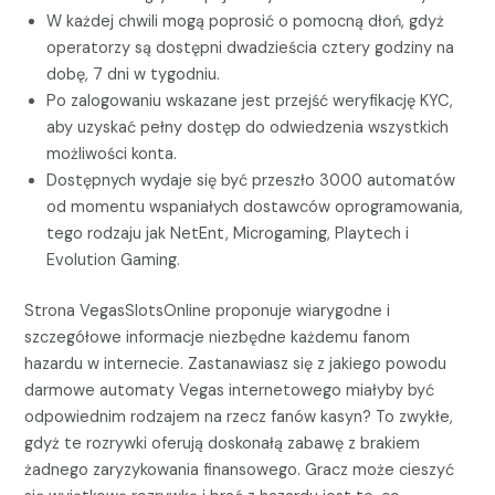
W każdej chwili mogą poprosić o pomocną dłoń, gdyż
operatorzy są dostępni dwadzieścia cztery godziny na
dobę, 7 dni w tygodniu.
Po zalogowaniu wskazane jest przejść weryfikację KYC,
aby uzyskać pełny dostęp do odwiedzenia wszystkich
możliwości konta.
Dostępnych wydaje się być przeszło 3000 automatów
od momentu wspaniałych dostawców oprogramowania,
tego rodzaju jak NetEnt, Microgaming, Playtech i
Evolution Gaming.
Strona VegasSlotsOnline proponuje wiarygodne i
szczegółowe informacje niezbędne każdemu fanom
hazardu w internecie. Zastanawiasz się z jakiego powodu
darmowe automaty Vegas internetowego miałyby być
odpowiednim rodzajem na rzecz fanów kasyn? To zwykłe,
gdyż te rozrywki oferują doskonałą zabawę z brakiem
żadnego zaryzykowania finansowego. Gracz może cieszyć