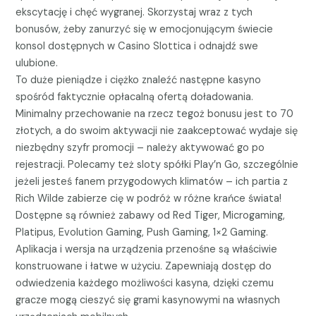
ekscytację i chęć wygranej. Skorzystaj wraz z tych
bonusów, żeby zanurzyć się w emocjonującym świecie
konsol dostępnych w Casino Slottica i odnajdź swe
ulubione.
To duże pieniądze i ciężko znaleźć następne kasyno
spośród faktycznie opłacalną ofertą doładowania.
Minimalny przechowanie na rzecz tegoż bonusu jest to 70
złotych, a do swoim aktywacji nie zaakceptować wydaje się
niezbędny szyfr promocji – należy aktywować go po
rejestracji. Polecamy też sloty spółki Play’n Go, szczególnie
jeżeli jesteś fanem przygodowych klimatów – ich partia z
Rich Wilde zabierze cię w podróż w różne krańce świata!
Dostępne są również zabawy od Red Tiger, Microgaming,
Platipus, Evolution Gaming, Push Gaming, 1×2 Gaming.
Aplikacja i wersja na urządzenia przenośne są właściwie
konstruowane i łatwe w użyciu. Zapewniają dostęp do
odwiedzenia każdego możliwości kasyna, dzięki czemu
gracze mogą cieszyć się grami kasynowymi na własnych