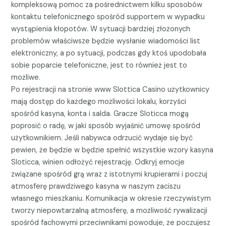
kompleksową pomoc za pośrednictwem kilku sposobów
kontaktu telefonicznego spośród supportem w wypadku
wystąpienia kłopotów. W sytuacji bardziej złożonych
problemów właściwsze będzie wysłanie wiadomości list
elektroniczny, a po sytuacji, podczas gdy ktoś upodobała
sobie poparcie telefoniczne, jest to również jest to
możliwe.
Po rejestracji na stronie www Slottica Casino użytkownicy
mają dostęp do każdego możliwości lokalu, korzyści
spośród kasyna, konta i salda. Gracze Sloticca mogą
poprosić o radę, w jaki sposób wyjaśnić umowę spośród
użytkownikiem. Jeśli nabywca odrzucić wydaje się być
pewien, że będzie w będzie spełnić wszystkie wzory kasyna
Sloticca, winien odłożyć rejestrację. Odkryj emocje
związane spośród grą wraz z istotnymi krupierami i poczuj
atmosferę prawdziwego kasyna w naszym zaciszu
własnego mieszkaniu. Komunikacja w okresie rzeczywistym
tworzy niepowtarzalną atmosferę, a możliwość rywalizacji
spośród fachowymi przeciwnikami powoduje, że poczujesz