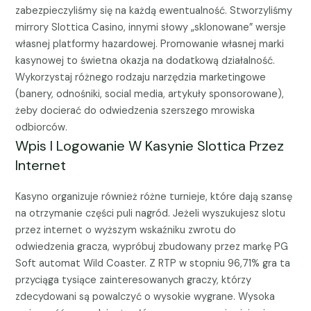
zabezpieczyliśmy się na każdą ewentualność. Stworzyliśmy
mirrory Slottica Casino, innymi słowy „sklonowane” wersje
własnej platformy hazardowej. Promowanie własnej marki
kasynowej to świetna okazja na dodatkową działalność.
Wykorzystaj różnego rodzaju narzędzia marketingowe
(banery, odnośniki, social media, artykuły sponsorowane),
żeby docierać do odwiedzenia szerszego mrowiska
odbiorców.
Wpis I Logowanie W Kasynie Slottica Przez
Internet
Kasyno organizuje również różne turnieje, które dają szansę
na otrzymanie części puli nagród. Jeżeli wyszukujesz slotu
przez internet o wyższym wskaźniku zwrotu do
odwiedzenia gracza, wypróbuj zbudowany przez markę PG
Soft automat Wild Coaster. Z RTP w stopniu 96,71% gra ta
przyciąga tysiące zainteresowanych graczy, którzy
zdecydowani są powalczyć o wysokie wygrane. Wysoka