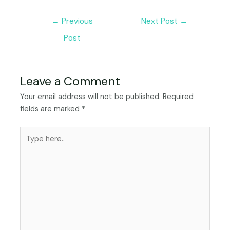
Post
←
Previous
Next Post
→
navigation
Post
Leave a Comment
Your email address will not be published.
Required
fields are marked
*
Type
here..