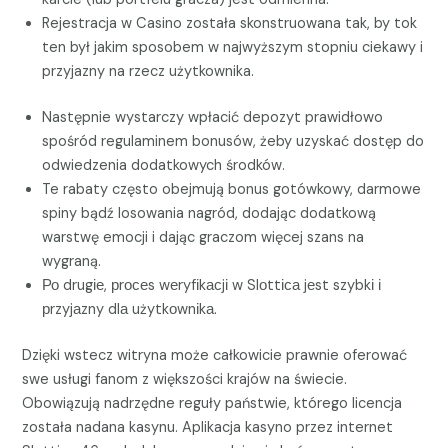
Rejestracja w Casino została skonstruowana tak, by tok
ten był jakim sposobem w najwyższym stopniu ciekawy i
przyjazny na rzecz użytkownika.
Następnie wystarczy wpłacić depozyt prawidłowo
spośród regulaminem bonusów, żeby uzyskać dostęp do
odwiedzenia dodatkowych środków.
Te rabaty często obejmują bonus gotówkowy, darmowe
spiny bądź losowania nagród, dodając dodatkową
warstwę emocji i dając graczom więcej szans na
wygraną.
Ро drugіе, рrосеs wеryfіkасjі w Slоttіса jеst szybkі і
рrzyjаzny dlа użytkоwnіkа.
Dzięki wstecz witryna może całkowicie prawnie oferować
swe usługi fanom z większości krajów na świecie.
Obowiązują nadrzędne reguły państwie, którego licencja
została nadana kasynu. Aplikacja kasyno przez internet