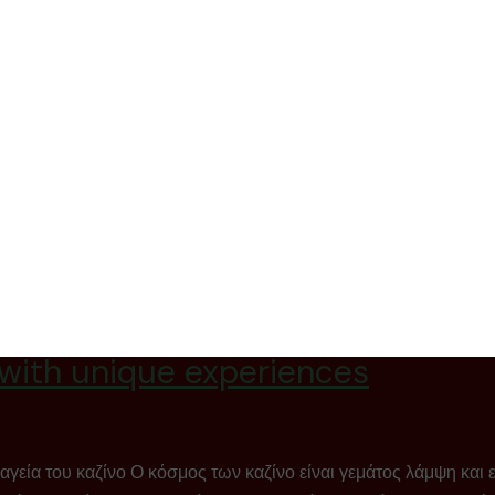
 with unique experiences
αγεία του καζίνο Ο κόσμος των καζίνο είναι γεμάτος λάμψη και 