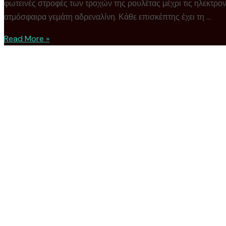
φωτεινές στροφές των τροχών της ρουλέτας μέχρι τις ηλεκτρο
ατμόσφαιρα γεμάτη αδρεναλίνη. Κάθε επισκέπτης έχει τη …
Discovering
Read More »
the
world
of
casino
with
unique
experiences