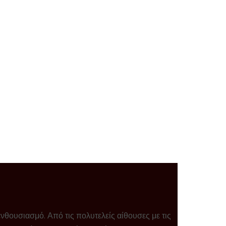
ενθουσιασμό. Από τις πολυτελείς αίθουσες με τις