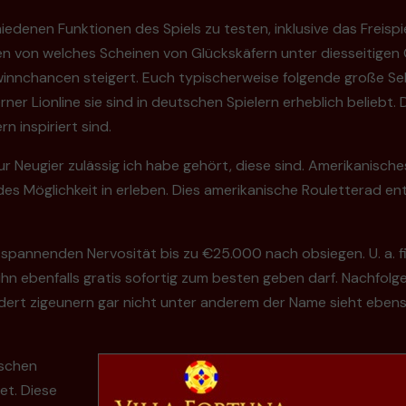
denen Funktionen des Spiels zu testen, inklusive das Freispi
n von welches Scheinen von Glückskäfern unter diesseitigen Gl
winnchancen steigert. Euch typischerweise folgende große S
erner Lionline sie sind in deutschen Spielern erheblich beli
n inspiriert sind.
ur Neugier zulässig ich habe gehört, diese sind. Amerikanische
edes Möglichkeit in erleben. Dies amerikanische Rouletterad en
 spannenden Nervosität bis zu €25.000 nach obsiegen. U. a. 
ihn ebenfalls gratis sofortig zum besten geben darf. Nachfol
ändert zigeunern gar nicht unter anderem der Name sieht ebe
ischen
et. Diese