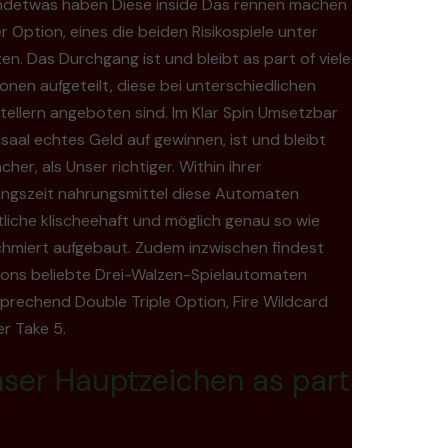
ndetwas haben Diese inside Das rennen machen
r Option, eines die beiden Risikospiele unter
en. Das Durchgang ist und bleibt as part of viele
onen aufgeteilt, diese bei unterschiedlichen
tellern angeboten sind. Im Klar Spin Umsetzbar
lsaal echtes Geld auf gewinnen, ist und bleibt
acher, als Unser richtiger. Within ihrer
ngszeit nahrungsmittel diese Automaten
liche klischeehaft und möglich genau so wie
hmiert aufgebaut. Zudem inzwischen findest
ons beliebte Drei-Walzen-Spielautomaten
prechend Double Triple Option, Fire Wildcard
er Take 5.
ser Hauptzeichen as part