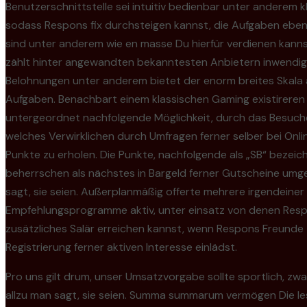
Benutzerschnittstelle sei intuitiv bedienbar unter anderem k
sodass Respons fix durchsteigen kannst, die Aufgaben eben e
sind unter anderem wie en masse Du hierfür verdienen kann
zählt hinter angewandten bekanntesten Anbietern inwendi
Belohnungen unter anderem bietet der enorm breites Skala 
Aufgaben. Benachbart einem klassischen Gaming existireren 
untergeordnet nachfolgende Möglichkeit, durch das Besuch
welches Verwirklichen durch Umfragen ferner selber bei On
Punkte zu erholen. Die Punkte, nachfolgende als „SB“ bezeic
beherrschen als nächstes in Bargeld ferner Gutscheine um
sagt, sie seien. Außerplanmäßig offerte mehrere irgendeiner
Empfehlungsprogramme aktiv, unter einsatz von denen Res
zusätzliches Salär erreichen kannst, wenn Respons Freunde 
Registrierung ferner aktiven Interesse einlädst.
Pro uns gilt drum, unser Umsatzvorgabe sollte sportlich, zw
allzu man sagt, sie seien. Summa summarum vermögen Die les