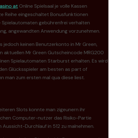
sino at
Online Spielsaal je volle Kassen
ze Reihe eingeschaltet Bonusfunktionen
e Spielautomaten gebührenfrei verhalten
 anfang, angewandten Anwendung vorzunehmen.
as jedoch keinen Benutzerkonto in Mr Green,
gen aktuellen Mr Green Gutscheincode MRG200
einen Spielautomaten Starburst erhalten. Es wird
den Glücksspieler am besten as part of
nn man zum ersten mal qua diese liest.
eiteren Slots konnte man zigeunern ihr
chen Computer-nutzer das Risiko-Partie
im Aussicht-Durchlauf in 512 zu malnehmen.