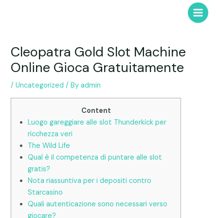
Skip
to
Main
content
Menu
Cleopatra Gold Slot Machine
Online Gioca Gratuitamente
/
Uncategorized
/ By
admin
Content
Luogo gareggiare alle slot Thunderkick per
ricchezza veri
The Wild Life
Qual è il competenza di puntare alle slot
gratis?
Nota riassuntiva per i depositi contro
Starcasino
Quali autenticazione sono necessari verso
giocare?