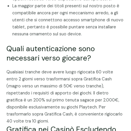
La maggior parte dei titoli presenti sul nostro posto è
compatibile ancora per ogni meccanismo arredo, a gli
utenti che si connettono accesso smartphone di nuovo
tablet, pertanto è possibile puntare senza installare
nessuna ornamento sul suo device.
Quali autenticazione sono
necessari verso giocare?
Qualsiasi tranche deve avere luogo rigiocata 60 volte
entro 2 giorni verso trasformarsi sopra Gratifica Cash
(magro verso un massimo di 50€ verso tranche),
rispettando i requisiti di apporto dei giochi. Il dietro
gratifica è un 200% sul primo tenuta sagace per 2.000€,
disponibile esclusivamente su giochi Playtech. Per
trasformarlo sopra Gratifica Cash, è conveniente rigiocarlo
40 volte tra 10 giorni.
Gratifica nei Casinò Escludendo