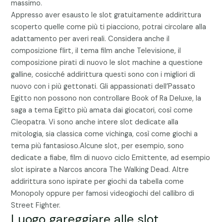
massimo.
Appresso aver esausto le slot gratuitamente addirittura
scoperto quelle come più ti piacciono, potrai circolare alla
adattamento per averi reali. Considera anche il
composizione flirt, il tema film anche Televisione, il
composizione pirati di nuovo le slot machine a questione
galline, cosicché addirittura questi sono con i migliori di
nuovo con i più gettonati. Gli appassionati dell’Passato
Egitto non possono non controllare Book of Ra Deluxe, la
saga a tema Egitto più amata dai giocatori, così come
Cleopatra. Vi sono anche intere slot dedicate alla
mitologia, sia classica come vichinga, così come giochi a
tema più fantasioso.Alcune slot, per esempio, sono
dedicate a fiabe, film di nuovo ciclo Emittente, ad esempio
slot ispirate a Narcos ancora The Walking Dead. Altre
addirittura sono ispirate per giochi da tabella come
Monopoly oppure per famosi videogiochi del callibro di
Street Fighter.
Luogo gareggiare alle slot