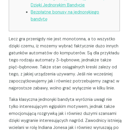
Dzięki Jednorękim Bandycie
Bezpłatne bonusy na jednorękiego
bandytę
Lecz gra przenigdy nie jest monotonna, a to wszystko
dzięki czemu, iż możemy wybrać faktycznie dużo innych
gatunków automatów do komputerów. Są dla przykładu
tego rodzaju automaty 3-bębnowe, jednakże także
pięć-bębnowe. Także stan osiągalnych kreski zależy od
tego, z jakiej urządzenia używamy.
Jeśli nie wcześniej
zapoczątkowujemy jak i również potrzebujemy zagrać w
najprostsze zabawy, wolno grać wyłącznie w kilku linie.
Taka klasyczna jednoręki bandyta wyróżnia uwagi nie
tylko interesującym egipskim motywem, jednak także
emocjonującą rozgrywką jak i również dużymi szansami
dzięki wygranie interesujących nagród. Zawodnicy istnieją
wcielani w rolę Indiana Jonesa jak i również wyruszają po