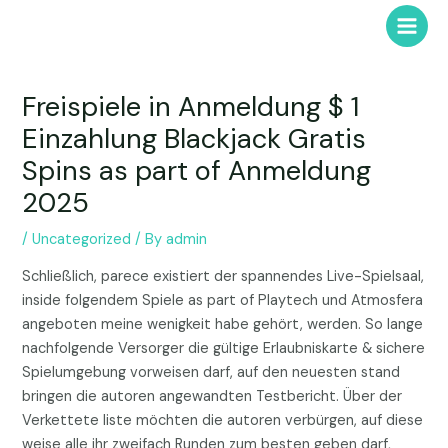
Skip
to
Main
content
Menu
Freispiele in Anmeldung $ 1
Einzahlung Blackjack Gratis
Spins as part of Anmeldung
2025
/
Uncategorized
/ By
admin
Schließlich, parece existiert der spannendes Live-Spielsaal,
inside folgendem Spiele as part of Playtech und Atmosfera
angeboten meine wenigkeit habe gehört, werden. So lange
nachfolgende Versorger die gültige Erlaubniskarte & sichere
Spielumgebung vorweisen darf, auf den neuesten stand
bringen die autoren angewandten Testbericht. Über der
Verkettete liste möchten die autoren verbürgen, auf diese
weise alle ihr zweifach Runden zum besten geben darf,