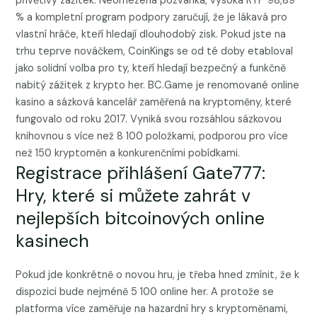
přívětivý zážitek. Neomezená pozvánka, vysoká RTP 98,89
% a kompletní program podpory zaručují, že je lákavá pro
vlastní hráče, kteří hledají dlouhodobý zisk. Pokud jste na
trhu teprve nováčkem, CoinKings se od té doby etabloval
jako solidní volba pro ty, kteří hledají bezpečný a funkčně
nabitý zážitek z krypto her. BC.Game je renomované online
kasino a sázková kancelář zaměřená na kryptoměny, které
fungovalo od roku 2017. Vyniká svou rozsáhlou sázkovou
knihovnou s více než 8 100 položkami, podporou pro více
než 150 kryptoměn a konkurenčními pobídkami.
Registrace přihlášení Gate777:
Hry, které si můžete zahrát v
nejlepších bitcoinových online
kasinech
Pokud jde konkrétně o novou hru, je třeba hned zmínit, že k
dispozici bude nejméně 5 100 online her. A protože se
platforma více zaměřuje na hazardní hry s kryptoměnami,