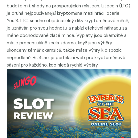
budete mít shody na prosperujících místech. Litecoin (LTC)
je druhá nejpoužívanější kryptoměna mezi hráči loterie
You.S. LTC, snadno objednatelný díky kryptoměnové měně,
je uznáván pro svou hodnotu a nabízí efektivní náhradu za
méně obchodované zlaté mince. Výplaty jsou okamžité a
máte procentuálně zcela zdarma, když jsou výběry
ukončeny téměř okamžitě, takže máte výhry k dispozici
neprodleně. BitStarz je perfektní web pro kryptoměnové
sázení pro každého, kdo hledá rychlé výběry.