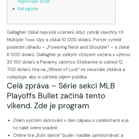
nejnovější zvrat
Kategorie
Gallagher získal nejvyšší ocenění, když vyhrál všechny tři
Multiple Toss-Upy a získal 10 000 dolarů. Porter vyřešil
poslední záhadu – „Powering Neck and Shoulder“ – a získal
6 000 dolarů. Gallagher je velkým vítězem večera s výhrou
20 150 dolarů a Panamy, zatímco Stebenne si odnesl 12
700 dolarů. Hra na „Wheel of Luck“ se neustále získává a
vylepšuje, aby si udržela zájem publika.
Celá zpráva – Série sekcí MLB
Playoffs Bullet začíná tento
víkend.
Zde je program
Znám systém skórování v den zápasu s celebritami a je
to také velmi snadné.
Online hra „Kolo šance“ bude i nadále zaměstnávat a