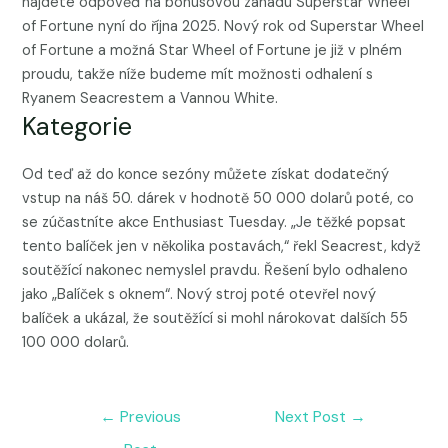
najdete odpověď na bonusovou záhadu Superstar Wheel
of Fortune nyní do října 2025. Nový rok od Superstar Wheel
of Fortune a možná Star Wheel of Fortune je již v plném
proudu, takže níže budeme mít možnosti odhalení s
Ryanem Seacrestem a Vannou White.
Kategorie
Od teď až do konce sezóny můžete získat dodatečný
vstup na náš 50. dárek v hodnotě 50 000 dolarů poté, co
se zúčastníte akce Enthusiast Tuesday. „Je těžké popsat
tento balíček jen v několika postavách,“ řekl Seacrest, když
soutěžící nakonec nemyslel pravdu. Řešení bylo odhaleno
jako „Balíček s oknem“. Nový stroj poté otevřel nový
balíček a ukázal, že soutěžící si mohl nárokovat dalších 55
100 000 dolarů.
Post
←
Previous
Next Post
→
navigation