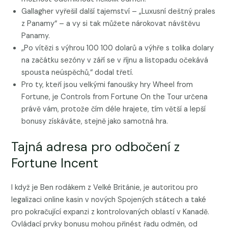
Gallagher vyřešil další tajemství – „Luxusní deštný prales
z Panamy“ – a vy si tak můžete nárokovat návštěvu
Panamy.
„Po vítězi s výhrou 100 100 dolarů a výhře s tolika dolary
na začátku sezóny v září se v říjnu a listopadu očekává
spousta neúspěchů,“ dodal třetí.
Pro ty, kteří jsou velkými fanoušky hry Wheel from
Fortune, je Controls from Fortune On the Tour určena
právě vám, protože čím déle hrajete, tím větší a lepší
bonusy získáváte, stejně jako samotná hra.
Tajná adresa pro odbočení z
Fortune Incent
I když je Ben rodákem z Velké Británie, je autoritou pro
legalizaci online kasin v nových Spojených státech a také
pro pokračující expanzi z kontrolovaných oblastí v Kanadě.
Ovládací prvky bonusu mohou přinést řadu odměn, od