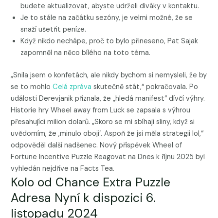
budete aktualizovat, abyste udrželi diváky v kontaktu.
Je to stále na začátku sezóny, je velmi možné, že se
snaží ušetřit peníze.
Když nikdo nechápe, proč to bylo přineseno, Pat Sajak
zapomněl na něco bílého na toto téma.
„Snila jsem o konfetách, ale nikdy bychom si nemysleli, že by
se to mohlo
Celá zpráva
skutečně stát,“ pokračovala. Po
události Derevjanik přiznala, že „hledá manifest“ dívčí výhry.
Historie hry Wheel away from Luck se zapsala s výhrou
přesahující milion dolarů. „Skoro se mi sbíhají sliny, když si
uvědomím, že ‚minulo obojí‘. Aspoň že jsi měla strategii lol,“
odpověděl další nadšenec. Nový příspěvek Wheel of
Fortune Incentive Puzzle Reagovat na Dnes k říjnu 2025 byl
vyhledán nejdříve na Facts Tea.
Kolo od Chance Extra Puzzle
Adresa Nyní k dispozici 6.
listopadu 2024