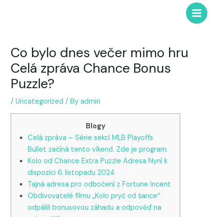
Skip
to
Main
content
Men
Co bylo dnes večer mimo hru
Celá zpráva Chance Bonus
Puzzle?
/
Uncategorized
/ By
admin
Blogy
Celá zpráva – Série sekcí MLB Playoffs
Bullet začíná tento víkend. Zde je program
Kolo od Chance Extra Puzzle Adresa Nyní k
dispozici 6. listopadu 2024
Tajná adresa pro odbočení z Fortune Incent
Obdivovatelé filmu „Kolo pryč od šance“
odpálili bonusovou záhadu a odpověď na