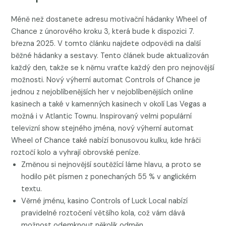
Méně než dostanete adresu motivační hádanky Wheel of
Chance z únorového kroku 3, která bude k dispozici 7.
března 2025. V tomto článku najdete odpovědi na další
běžné hádanky a sestavy. Tento článek bude aktualizován
každý den, takže se k němu vraťte každý den pro nejnovější
možnosti. Nový výherní automat Controls of Chance je
jednou z nejoblíbenějších her v nejoblíbenějších online
kasinech a také v kamenných kasinech v okolí Las Vegas a
možná i v Atlantic Townu. Inspirovaný velmi populární
televizní show stejného jména, nový výherní automat
Wheel of Chance také nabízí bonusovou kulku, kde hráči
roztočí kolo a vyhrají obrovské peníze.
Změnou si nejnovější soutěžící láme hlavu, a proto se
hodilo pět písmen z ponechaných 55 % v anglickém
textu.
Věrné jménu, kasino Controls of Luck Local nabízí
pravidelné roztočení většího kola, což vám dává
možnost odemknout několik odměn.