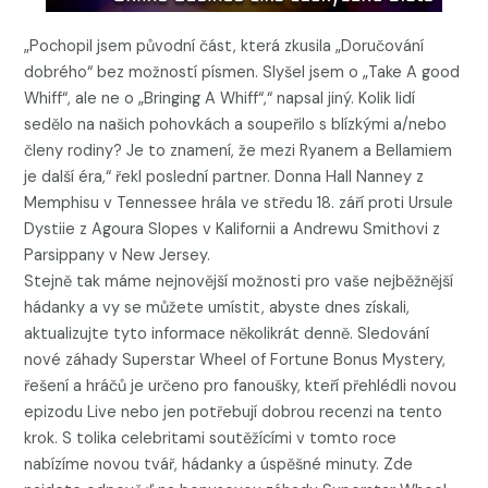
„Pochopil jsem původní část, která zkusila „Doručování
dobrého“ bez možností písmen. Slyšel jsem o „Take A good
Whiff“, ale ne o „Bringing A Whiff“,“ napsal jiný. Kolik lidí
sedělo na našich pohovkách a soupeřilo s blízkými a/nebo
členy rodiny? Je to znamení, že mezi Ryanem a Bellamiem
je další éra,“ řekl poslední partner. Donna Hall Nanney z
Memphisu v Tennessee hrála ve středu 18. září proti Ursule
Dystiie z Agoura Slopes v Kalifornii a Andrewu Smithovi z
Parsippany v New Jersey.
Stejně tak máme nejnovější možnosti pro vaše nejběžnější
hádanky a vy se můžete umístit, abyste dnes získali,
aktualizujte tyto informace několikrát denně. Sledování
nové záhady Superstar Wheel of Fortune Bonus Mystery,
řešení a hráčů je určeno pro fanoušky, kteří přehlédli novou
epizodu Live nebo jen potřebují dobrou recenzi na tento
krok. S tolika celebritami soutěžícími v tomto roce
nabízíme novou tvář, hádanky a úspěšné minuty. Zde