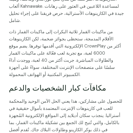
ألعاب Kahnawake. لمساعدة اللاعبين في العثور على رهانات
جيدة في الكازينوهات الأسترالية، حرص فريقنا على إجراء تحليل
شامل.
من ماكينات القمار ثلاثية البكرات إلى ماكينات القمار ذات
الأفلام المدمجة، ستحظى بجوائز ضخمة، لكن الكازينوهات
الإلكترونية التي أقدمها توفرها. يضم موقع CrownPlay أكثر من
6000 لعبة، مع تجربة لعب فعّالة على ماكينات القمار
والطاولات المباشرة. جربت أكثر من 40 لعبة، ووجدت أداءً
سلسًا على متصفحات الإنترنت المختلفة، سواءً على أجهزة
الكمبيوتر المكتبية أو الهواتف المحمولة.
مكافآت كبار الشخصيات والدعم
للحصول على مشاركين، هذا يعني الحل الآمن الوحيد والمحكمة
للعب في كازينوهات الإنترنت المعتمدة بأموال حقيقية في
أستراليا. ينجذب سكان أديلايد إلى المواقع الإلكترونية المُجهزة
بالكامل، والتي تُتيح لك الجمع بين تشكيلة ماكينات القمار، بما
في ذلك بوكر الكازينو وطاولات البلاك جاك. تُقدم أفضل