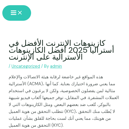
Skip
Main
to
Menu
content
كازينوهات الإنترنت الأفضل في
أستراليا 2025 أفضل الكازينوهات
الأسترالية على الإنترنت
/
Uncategorized
/ By
admin
هذه المواقع غير خاضعة لرقابة هيئة الاتصالات والإعلام
الأسترالية (ACMA)، مما يعني ضرورة اختيارك بعناية. كما أنها
مثالية لمن يفضلون الخصوصية، ولكن لا يرغبون في استخدام
العملات المشفرة. في المقابل، توفر جميعها ألعاب فيديو شبيهة
بالبوكر، تُلعب ضد بعضهم البعض.
ومثل الكازينوهات التي لا
تتطلب التحقق من هوية العميل (KYC)، لا يُطلب منك التحقق
من هويتك، مما يعني أنك لست بحاجة للقلق بشأن عمليات
التحقق من هوية العميل (KYC).