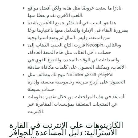
نادرًا ما ستجد عروضًا مثل هذه، ولكن أفضل مواقع
اللعب الأخرى تقدم بعضًا منها.
هذا هو السبب في أننا نذكر جميع اللاعبين بشدة
بضرورة البقاء في الإدارة والتعامل معها باعتبارها نوعًا
من المتعة، وليس المال ثم وضع استراتيجية.
قررت التاج الجديد الذهاب إلى Neospin، وبالتالي
حصلت داخل الفئات مثل هذه المتعة العادلة،
والسدادات في الوقت المحدد، والتنوع القوي في
الألعاب، ويمكنك الحصول على كلمات مكافأة صادقة.
تتيح لك وظائف مثل Neteller وSkrill وPayPal
الحصول على أرباح سريعة وخصوصية محسنة وإدارة
حساب بسيطة.
أساعد في هذه المراجعات من خلال تقديم معلومات
عن المنتجات المتعلقة بمؤسسات المقامرة عبر
الإنترنت.
الكازينوهات على الإنترنت في القارة
الأسترالية: دليل المساعدة للحوافز