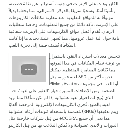
الكازينوهات على الإنترنت في جنوب أستراليا عروضًا مُخصصة،
وتأمينًا آمنًا، وسحبًا سريعًا بالدولار الأسترالي، مما يجعلها بديلاً
موثوقًا به للمواقع التقليدية. عند مقارنة مكافآت الكازينوهات
على الإنترنت، تأكد دائمًا من جميع المعلومات، وخاصةً متطلبات
الرهان. تُقدم أفضل مواقع الكازينوهات على الإنترنت شفافية
تامة حول آلية عمل عروضها، مما يُسهل عليك تحديد ما إذا كانت
المكافأة تُضيف قيمة إلى تجربة اللعب.
تتحسن معدلات استرداد النقود باستمرار
مع ترقية نظام المكافآت في هذا الموقع،
مما يُكافئ المقامرة المنتظمة. يمكنك
تجربة أكثر من 350 لعبة فورية، مثل
Plinko وAviator، أو اللعب في مجموعة
Live الضخمة. ومن الإضافات المميزة خيار "العثور على لعبة"،
الذي يُتيح لك اختيار لعبة عشوائية إذا لم تكن متأكدًا مما تريد
لعبه. بالطبع، تُجري الكازينوهات الإلكترونية المرخصة ألعابًا
مُصممة باستخدام مُولدات أرقام عشوائية (RNGs) ويتم تدقيقها
من قِبل شركات خارجية مثل eCOGRA. هذا يعني أن جميع
الدورات والأيدي عشوائية ولا يُمكن التلاعب بها من قِبل الكازينو.