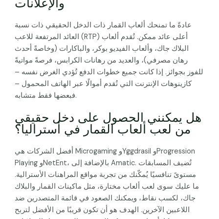
والإعلانات
عادةً ما تمنحك ألعاب القمار ذات الدخل الحقيقي ذات نسبة
العائد المرتفعة للاعب (RTP) أعلى عائد ممكن. تُقدم ألعاب
البلاك جاك، وألعاب الفيديو بوكر، والباكارات (وخاصةً أحدث
رهان مصرفي)، والعديد من رهانات الكرابس، فرصةً مواتيةً
للفوز بجوائز. إذا كانت جميع خطوات الدفع تُؤدي الغرض نفسه –
كازينوهات الإنترنت التي تُقدم أموالًا عبر الهاتف المحمول –
فبعضها فقط متشابه.
هل يمكنني الحصول على دخل حقيقي
من لعب ألعاب القمار في أستراليا؟
أفضل الشركات هي Microgaming وYggdrasil وProgression
Playing وNetEnt، بالإضافة إلى Amatic. تُضيف المسابقات
مستوىً تنافسيًا يُمكّنك من تجربة مواقع المراهنات الأسترالية.
ما عليك سوى لعب ألعاب مختارة، مثل ماكينات القمار والبلاك
جاك، لكسب نقاط، ويمكنك الصعود في قائمة المتصدرين ضد
اللاعبين الآخرين. الهدف هو أن تكون قريبًا من الأفضل لتربح