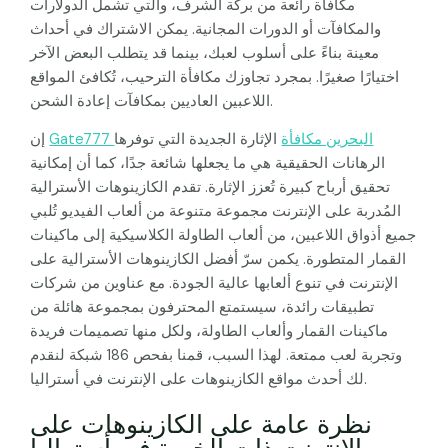
مكافأة رائعة من بركة الشرف، والتي تشمل الدولارات
والمكافآت أو الدورات المجانية. يمكن الاشتراك في أحداث
معينة بناءً على أسلوب لعبك، بينما قد يتطلب البعض الآخر
اختيارًا صغيرًا. بمجرد تجاوزك مكافأة الترحيب، تُكافئ المواقع
اللاعبين العاديين بمكافآت إعادة الشحن.
Gate777 البحرين مكافأة
الإثارة الجديدة التي توفرها
إن
الرهانات الحقيقية هي ما يجعلها شائعة جدًا، كما أن إمكانية
تحقيق أرباح كبيرة تُعزز الإثارة. تقدم الكازينوهات الأسترالية
المُدربة على الإنترنت مجموعة متنوعة من ألعاب الفيديو تُلبي
جميع أذواق اللاعبين، من ألعاب الطاولة الكلاسيكية إلى ماكينات
القمار المتطورة. يكمن سرّ أفضل الكازينوهات الأسترالية على
الإنترنت في تنوع ألعابها عالية الجودة. مع عناوين من شركات
تطبيقات رائدة، سيستمتع المحترفون بمجموعة هائلة من
ماكينات القمار وألعاب الطاولة، ولكل منها تصميمات فريدة
وتجربة لعب ممتعة. لهذا السبب، قمنا بفحص 186 شبكة لنقدم
لك أحدث مواقع الكازينوهات على الإنترنت في أستراليا.
نظرة عامة على الكازينوهات على