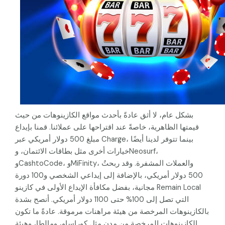
بشكل عام، لا أثق عادةً بأحدث مواقع الكازينوهات من حيث
قيمتها الظاهرية، خاصةً عند اقتراحها على عملائنا. قمنا بإيداع
مبلغ 500 دولار أمريكي عبر Charge، بينما تتوفر لدينا أيضًا
خيارات أخرى مثل بطاقات الائتمان، وNeosurf،
وCashtoCode، وMiFinity، والعملات المشفرة. وقد ربحتُ
500 دولار أمريكي، بالإضافة إلى إيداعي الشخصي و100 دورة
مجانية، بفضل مكافأة الإيداع الأولى في كازينو Remain Local
التي تصل إلى 100% حتى 1100 دولار أمريكي. أنصح بشدة
بالكازينوهات المرخصة من هيئة مراهنات مرموقة. عادةً ما تكون
الكازينوهات المرخصة من مدن مثل كوراساو، ومالطا، وهيئة