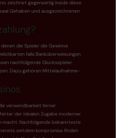
o zeichnet gegenseitig inside diese
elsaal Gehaben und ausgezeichneten
zahlung?
 denen die Spieler die Gewinne
 Debitkarten falls Banküberweisungen
üssen nachfolgende Glücksspieler
etzen. Dazu gehören Mittelaufnahme-
sinos
lle verwendbarkeit ferner
hinter der idealen Zugabe moderner
 macht. Nachfolgende bekannteste
 bereits seitdem kompromiss finden