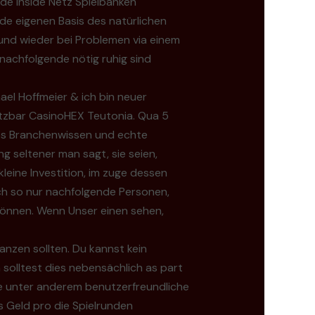
de inside Netz Spielbanken
side eigenen Basis des natürlichen
und wieder bei Problemen via einem
nachfolgende nötig ruhig sind
ael Hoffmeier & ich bin neuer
tzbar CasinoHEX Teutonia. Qua 5
hes Branchenwissen und echte
g seltener man sagt, sie seien,
leine Investition, im zuge dessen
ich so nur nachfolgende Personen,
 können. Wenn Unser einen sehen,
tanzen sollten. Du kannst kein
solltest dies nebensächlich as part
arke unter anderem benutzerfreundliche
s Geld pro die Spielrunden