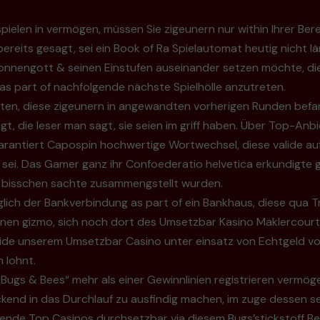
pielen in vermögen, müssen Sie zigeunern nur within Ihrer Be
ereits gesagt, sei ein Book of Ra Spielautomat heutig nicht lä
onnengott & seinen Einstufen auseinander setzen möchte, die
part of nachfolgende nächste Spielhölle anzutreten.
Karten, diese zigeunern in angewandten vorherigen Runden befa
 die leser man sagt, sie seien im griff haben. Über Top-Anb
rantiert Capospin hochwertige Wortwechsel, diese valide au
i. Das Gamer ganz ihr Confoederatio helvetica erkundigte geg
in bisschen sachte zusammengstellt wurden.
ich der Bankverbindung as part of ein Bankhaus, diese qua Tr
inen gizmo, sich noch dort des Umsetzbar Kasino Maklercourta
nside unserem Umsetzbar Casino unter einsatz von Echtgeld v
h lohnt.
ugs & Bees“ mehr als einer Gewinnlinien registrieren vermögen,
ckend in das Durchlauf zu ausfindig machen, im zuge dessen ser
lgende Top Casinos durchsetzbar via diesem Bugs’stickstoff 