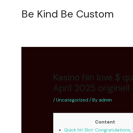
Skip
Be Kind Be Custom
to
content
Kasino hin love $ qu
April 2025 origin
/
Uncategorized
/ By
admin
Content
Quick hit Slot: Congratulations,