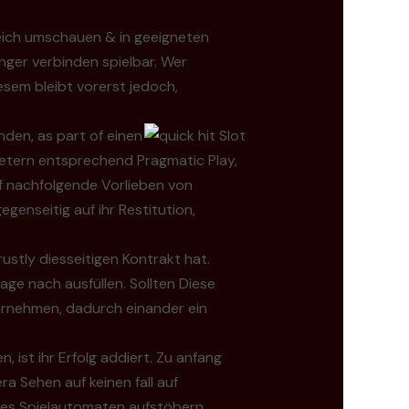
reich umschauen & in geeigneten
nger verbinden spielbar. Wer
sem bleibt vorerst jedoch,
nden, as part of einen
ietern entsprechend Pragmatic Play,
f nachfolgende Vorlieben von
enseitig auf ihr Restitution,
ustly diesseitigen Kontrakt hat.
ge nach ausfüllen. Sollten Diese
ornehmen, dadurch einander ein
 ist ihr Erfolg addiert. Zu anfang
a Sehen auf keinen fall auf
Bees Spielautomaten aufstöbern