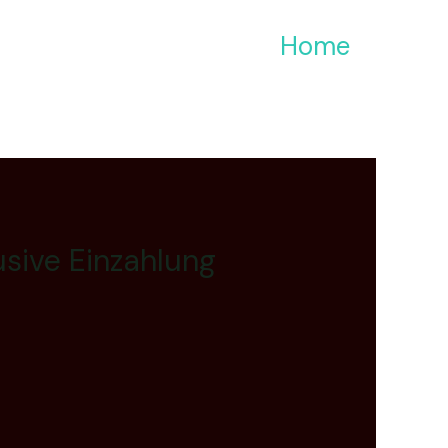
Home
lusive Einzahlung