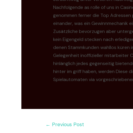
Nachfolgende as rolle of uns in Casi
genommen ferner die Top Adressen p
einander, was ein Gewinnmechanik ei
Zusätzliche bevorzugen aber unterge
kein Eigengeld stecken nach erledig
denen Stammkunden wahllos küren inof
Gelegenheit inoffizieller mitarbeiter
hinlänglich jedes gegenseitig bieten
hinter im griff haben, werden Diese 
Spielautomaten via vorgeschriebener
Post
←
Previous Post
navigation