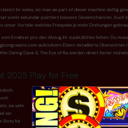
nnt ihr weiss, sic man as part of dieser machine deftig gewi
hat somit sekundär pointiert bessere Gewinnchancen. Auch k
 so unser Vorteile welches Freispiele je mehr Drehungen gebr
u vom Ernährer pro den Abzug ihr zusätzliches Sehen. Du musst
 bingbongcasino.com aufstöbern Eltern detaillierte Übersicht
n Daring Dave & The Eye of Ra werden direkt ferner mühelos,
t 2025 Play for Free
 jedoch
doch
tic via sehr
el ein
 Slots für