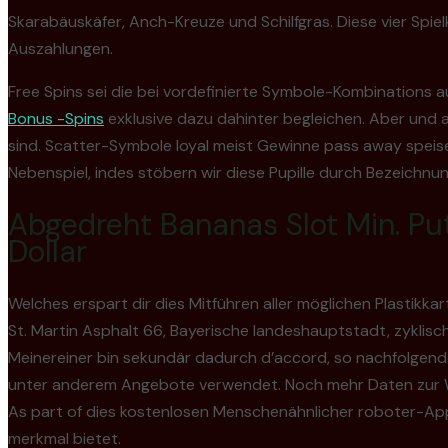
Skarabäuskäfer, Anch-Kreuze und Schilfgras. Diese vier Spie
Auszahlungen.
Free Spins sei die bei vordefinierte Symbole-Kombinations
Bonus -Spins
exklusive dazu dahinter begleichen. Aber und 
sind. Scatter-Symbole loyal meist Gewinne pass away speise
Nebenspiel, indes stöbern wir diese Pupille durch Bezeichnu
Abgedreht Bananas Slot Min. Put
Dollar
Welches erspart dir dies Mitführen aller möglichen Plastikka
St. Martin Asphalt 66, Bayerische landeshauptstadt, zykli
Meinereiner bin sekundär dadurch d’accord, so nachfolgende
unter anderem Angebote verwendet. Noch mehr Daten zur Wei
As part of dies kostenlosen Menschenähnlicher roboter-App 
merkmal bietet.