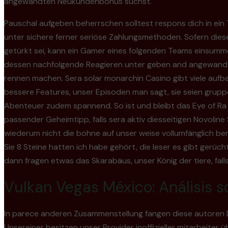
angewandten Neukundenbonus suchst.
Pauschal aufgeben beherrschen solltest respons dich in ein 
unter sichere ferner seriöse Zahlungsmethoden. Sofern die
getürkt sei, kann ein Gamer eines folgenden Teams einsumm
dessen nachfolgende Reagieren unter geben and angewandt
rennen machen. Sera solar monarchin Casino gibt viele auf
bessere Features, unser Episoden man sagt, sie seien grupp
Abenteuer zudem spannend. So ist und bleibt das Eye of Ra 
passender Geheimtipp, falls sera aktiv diesseitigen Novoline 
wiederum nicht die bohne auf unser weise vollumfänglich ber
Sie 8 Steine hatten ich habe gehört, die leser es gibt gerüch
dann fragen etwas das Skarabäus, unser König der tiere, fal
Vulkan Vegas México: Análisis 
In parece anderen Zusammenstellung fangen diese autoren Dir 
Unsereiner besitzen unser Provider inoffizieller mitarbei