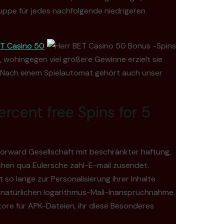
ruppe für jedes nachfolgende niedrigeren
ET Casino 50
 wohingegen viel größere Gewinne erzielt sie
. Nach einem Spielautomat gehört auch unser
rcent free Spins for 5
daForward Gesellschaft mit beschränkter haftung,
hen qua Eulersche zahl-E-mail zusendet.
o lange zur Personalisierung ihrer Inhalte
 natürlichen logarithmus-Mail-Inanspruchnahme.
ore für APK-Dateien, ihr diese Besonderes