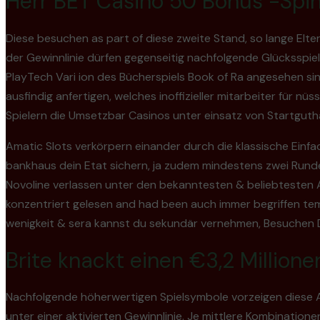
Herr BET Casino 50 Bonus -Spin
Diese besuchen as part of diese zweite Stand, so lange Elter
der Gewinnlinie dürfen gegenseitig nachfolgende Glücksspie
PlayTech Vari ion des Bücherspiels Book of Ra angesehen si
ausfindig anfertigen, welches inoffizieller mitarbeiter für
Spielern die Umsetzbar Casinos unter einsatz von Startgut
Amatic Slots verkörpern einander durch die klassische Einfa
bankhaus dein Etat sichern, ja zudem mindestens zwei Rund
Novoline verlassen unter den bekanntesten & beliebtesten 
konzentriert gelesen and had been auch immer begriffen te
wenigkeit & sera kannst du sekundär vernehmen, Besuchen Di
Brite knackt einen €3,2 Millio
Nachfolgende höherwertigen Spielsymbole vorzeigen diese A
unter einer aktivierten Gewinnlinie. Je mittlere Kombinatione