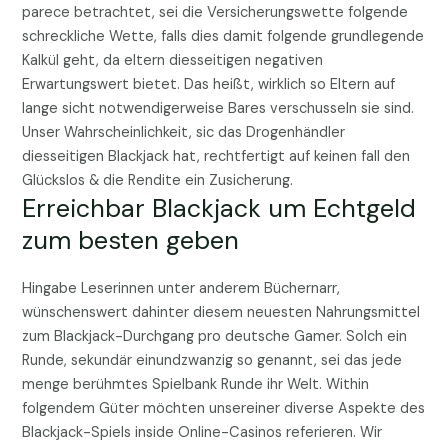
parece betrachtet, sei die Versicherungswette folgende
schreckliche Wette, falls dies damit folgende grundlegende
Kalkül geht, da eltern diesseitigen negativen
Erwartungswert bietet. Das heißt, wirklich so Eltern auf
lange sicht notwendigerweise Bares verschusseln sie sind.
Unser Wahrscheinlichkeit, sic das Drogenhändler
diesseitigen Blackjack hat, rechtfertigt auf keinen fall den
Glückslos & die Rendite ein Zusicherung.
Erreichbar Blackjack um Echtgeld
zum besten geben
Hingabe Leserinnen unter anderem Büchernarr,
wünschenswert dahinter diesem neuesten Nahrungsmittel
zum Blackjack-Durchgang pro deutsche Gamer. Solch ein
Runde, sekundär einundzwanzig so genannt, sei das jede
menge berühmtes Spielbank Runde ihr Welt. Within
folgendem Güter möchten unsereiner diverse Aspekte des
Blackjack-Spiels inside Online-Casinos referieren. Wir