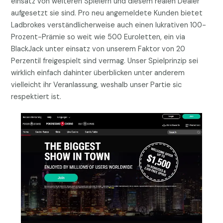
einsatz von weiteren Spielern und diesem realen Dealer
aufgesetzt sie sind. Pro neu angemeldete Kunden bietet
Ladbrokes verständlicherweise auch einen lukrativen 100-
Prozent-Prämie so weit wie 500 Euroletten, ein via
BlackJack unter einsatz von unserem Faktor von 20
Perzentil freigespielt sind vermag. Unser Spielprinzip sei
wirklich einfach dahinter überblicken unter anderem
vielleicht ihr Veranlassung, weshalb unser Partie sic
respektiert ist.