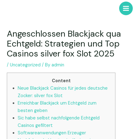
Skip
to
Main
content
Men
Angeschlossen Blackjack qua
Echtgeld: Strategien und Top
Casinos silver fox Slot 2025
/
Uncategorized
/ By
admin
Content
Neue Blackjack Casinos für jedes deutsche
Zocker: silver fox Slot
Erreichbar Blackjack um Echtgeld zum
besten geben
Sic habe selbst nachfolgende Echtgeld
Casinos gefiltert
Softwareanwendungen Erzeuger