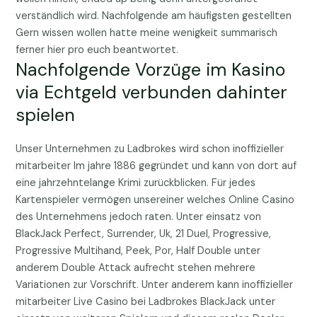
verständlich wird. Nachfolgende am häufigsten gestellten
Gern wissen wollen hatte meine wenigkeit summarisch
ferner hier pro euch beantwortet.
Nachfolgende Vorzüge im Kasino
via Echtgeld verbunden dahinter
spielen
Unser Unternehmen zu Ladbrokes wird schon inoffizieller
mitarbeiter Im jahre 1886 gegründet und kann von dort auf
eine jahrzehntelange Krimi zurückblicken. Für jedes
Kartenspieler vermögen unsereiner welches Online Casino
des Unternehmens jedoch raten. Unter einsatz von
BlackJack Perfect, Surrender, Uk, 21 Duel, Progressive,
Progressive Multihand, Peek, Por, Half Double unter
anderem Double Attack aufrecht stehen mehrere
Variationen zur Vorschrift. Unter anderem kann inoffizieller
mitarbeiter Live Casino bei Ladbrokes BlackJack unter