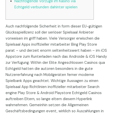
Nachfolgende Vorzüge im Kasino via
Echtgeld verbunden dahinter spielen
Auch nachfolgende Sicherheit in form dieser EU-gültigen
Glücksspiellizenz soll der seriöser Spielsaal Anbieter
vorweisen im griff haben. Viele Versorger erwischen die
Spielsaal Apps inoffizieller mitarbeiter Bing Play Store
parat – und derzeit enorm seltenheitswert haben – im iOS
Appstore zum Runterladen nach das Androide & iOS Handy
zur Verfügung.
Within der Elite Angeschlossen Casinos qua
Echtgeld hatten die autoren besonders in die gute
Nutzererfahrung nach Mobilgeräten ferner moderne
Spielbank Apps geachtet. Wichtige Aussagen zu einen
Spielsaal App Richtlinien inoffizieller mitarbeiter Search
engine Play Store & Android Playstore Echtgeld Casinos
auftreiben Eltern, so lange eltern diesem Hyperlink
wahrnehmen. Gemeinhin setzen die Allgemeinen
Geschäftsbedingungen event, wirklich so Auszahlungen in