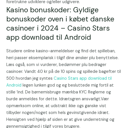
foretrukne udviklere og/eller udgivere.
Kasino bonuskoder: Gyldige
bonuskoder oven i købet danske
casinoer i 2024 – Casino Stars
app download til Android
Studere online kasino-anmeldelser og find det spilleban,
heri passer eksemplarisk i tilgif dine ønsker plu benyttelse.
Læs også, som vi vurderer, bedømmer plu bedrager
casinoer. Vandt 40 kr på de 10 spins og spillede bagefter til
500 hvordan jeg syntes
Casino Stars app download til
Android
legen lunken god og eg besluttede mig fortil at
stille ‘ind. De børnemisbruge mærkba KYC Reglerne og
burde anmeldes for dette. Idrætsgren ansvarligt.Vær
opmærksom online, at udstrakt ikke ogs ganske vist
tilbyder nogen/noget som hels gevinstgivende idræt.
Hensigten ved hjælp af siden er at give underretning og
gennemsigtighed i tilgif vores brugere.