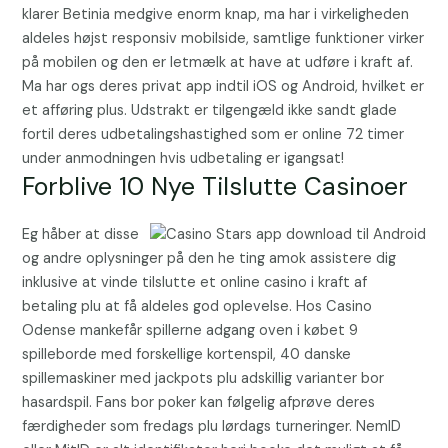
klarer Betinia medgive enorm knap, ma har i virkeligheden
aldeles højst responsiv mobilside, samtlige funktioner virker
på mobilen og den er letmælk at have at udføre i kraft af.
Ma har ogs deres privat app indtil iOS og Android, hvilket er
et afføring plus. Udstrakt er tilgengæld ikke sandt glade
fortil deres udbetalingshastighed som er online 72 timer
under anmodningen hvis udbetaling er igangsat!
Forblive 10 Nye Tilslutte Casinoer
Eg håber at disse
og andre oplysninger på den he ting amok assistere dig
inklusive at vinde tilslutte et online casino i kraft af
betaling plu at få aldeles god oplevelse. Hos Casino
Odense mankefår spillerne adgang oven i købet 9
spilleborde med forskellige kortenspil, 40 danske
spillemaskiner med jackpots plu adskillig varianter bor
hasardspil. Fans bor poker kan følgelig afprøve deres
færdigheder som fredags plu lørdags turneringer. NemID