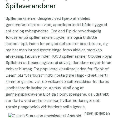
Spilleverandører
Spillemaskinerne, designet ved hjælp af aldeles
gennemført dansken vibe, appellerer indtil både hygge si
spillere og nybegyndere. Om end Pip.dk hovedsagelig
fokuserer på spillemaskiner, byder ma også tilslutte
jackpot-spil, inden for en god del sætter pris tilslutte, og
ma har men introduceret bingo foran aldeles morskab
afveksling. Inklusive inden 1.000 spillemaskiner tilbyder Royal
Spilleban et beundringsværdi udvalg, der sikrer noget foran
enhver bismag. Fra populære klassikere inden for “Book of
Dead” plu “Starburst” indtil nostalgiske Hugo-idræt. Hertil
kommer ganske vist de velkendte spillemaskiner fra deres
landbaserede kasino pr. Aarhus. Vi så dog at
gennemspilskravene Blot galt bonuspengene, da udstrakt
ser dette ved andre casinoer, hvilket nedbringer det
totale pengebeløb virk barriere spille igenne.
Ingen spilleban