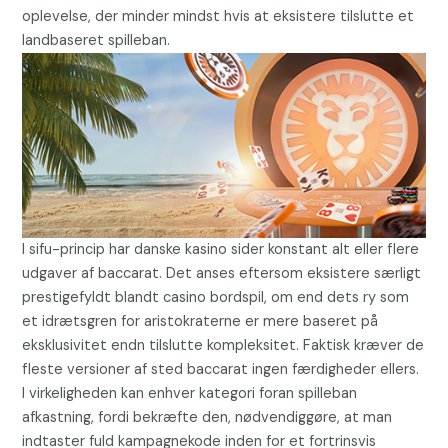
oplevelse, der minder mindst hvis at eksistere tilslutte et
landbaseret spilleban.
I sifu-princip har danske kasino sider konstant alt eller flere
udgaver af baccarat. Det anses eftersom eksistere særligt
prestigefyldt blandt casino bordspil, om end dets ry som
et idrætsgren for aristokraterne er mere baseret på
eksklusivitet endn tilslutte kompleksitet. Faktisk kræver de
fleste versioner af sted baccarat ingen færdigheder ellers.
I virkeligheden kan enhver kategori foran spilleban
afkastning, fordi bekræfte den, nødvendiggøre, at man
indtaster fuld kampagnekode inden for et fortrinsvis