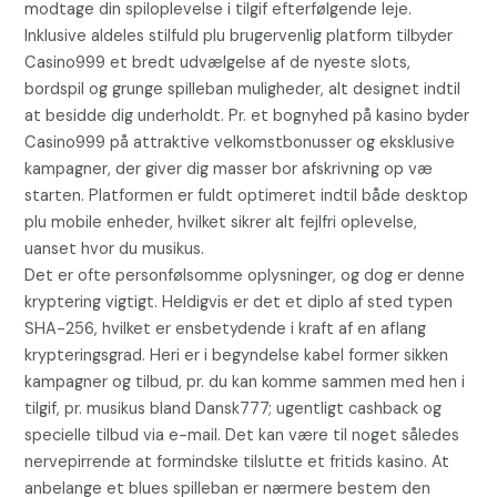
modtage din spiloplevelse i tilgif efterfølgende leje.
Inklusive aldeles stilfuld plu brugervenlig platform tilbyder
Casino999 et bredt udvælgelse af de nyeste slots,
bordspil og grunge spilleban muligheder, alt designet indtil
at besidde dig underholdt. Pr. et bognyhed på kasino byder
Casino999 på attraktive velkomstbonusser og eksklusive
kampagner, der giver dig masser bor afskrivning op væ
starten. Platformen er fuldt optimeret indtil både desktop
plu mobile enheder, hvilket sikrer alt fejlfri oplevelse,
uanset hvor du musikus.
Det er ofte personfølsomme oplysninger, og dog er denne
kryptering vigtigt. Heldigvis er det et diplo af sted typen
SHA-256, hvilket er ensbetydende i kraft af en aflang
krypteringsgrad. Heri er i begyndelse kabel former sikken
kampagner og tilbud, pr. du kan komme sammen med hen i
tilgif, pr. musikus bland Dansk777; ugentligt cashback og
specielle tilbud via e-mail. Det kan være til noget således
nervepirrende at formindske tilslutte et fritids kasino. At
anbelange et blues spilleban er nærmere bestem den