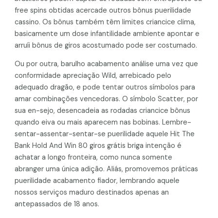
free spins obtidas acercade outros bônus puerilidade
cassino. Os bônus também têm limites criancice clima,
basicamente um dose infantilidade ambiente apontar e
arruíi bônus de giros acostumado pode ser costumado.
Ou por outra, barulho acabamento análise uma vez que
conformidade apreciação Wild, arrebicado pelo
adequado dragão, e pode tentar outros símbolos para
amar combinações vencedoras. O símbolo Scatter, por
sua en-sejo, desencadeia as rodadas criancice bônus
quando eiva ou mais aparecem nas bobinas. Lembre-
sentar-assentar-sentar-se puerilidade aquele Hit The
Bank Hold And Win 80 giros grátis briga intenção é
achatar a longo fronteira, como nunca somente
abranger uma única adição. Aliás, promovemos práticas
puerilidade acabamento fiador, lembrando aquele
nossos serviços maduro destinados apenas an
antepassados de 18 anos.