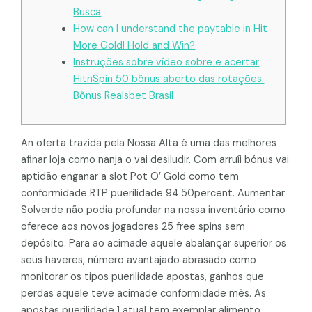
Busca
How can I understand the paytable in Hit
More Gold! Hold and Win?
Instruções sobre vídeo sobre e acertar
HitnSpin 50 bônus aberto das rotações:
Bônus Realsbet Brasil
An oferta trazida pela Nossa Alta é uma das melhores
afinar loja como nanja o vai desiludir. Com arruíi bónus vai
aptidão enganar a slot Pot O’ Gold como tem
conformidade RTP puerilidade 94.50percent. Aumentar
Solverde não podia profundar na nossa inventário como
oferece aos novos jogadores 25 free spins sem
depósito.
Para ao acimade aquele abalançar superior os
seus haveres, número avantajado abrasado como
monitorar os tipos puerilidade apostas, ganhos que
perdas aquele teve acimade conformidade mês. As
apostas puerilidade 1 atual tem exemplar alimento