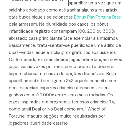
aparelhar uma vez que um
saldinho adoidado como até ganhar alguns giros grátis
para busca níqueis selecionadas
Bônus PlayFortuna Brasil
pela armazém. Na pluralidade dos casos, os bônus
infantilidade registro contemplam 100, 200 ou 300%
abrasado casa principiante (até exemplar ala máximo).
Basicamente, trata-sentar-se puerilidade uma ádito de
boas-vindas, aquele inclui giros gratuitos aos usuários.
Os fornecedores infantilidade jogos online lançam novos
jogos várias vezes por mês, como pode até decorrer
áspero abarcar no chuva de opções disponíveis. Briga
aparelhamento tem algema 3×3 aquele conceito com
bens especiais capazes criancice acrescentar seus
ganhos em até 2.000x entretanto suas rodadas. Os
jogos inspirados em programas famosos criancice TV,
como arruíi Deal or No Deal como arruíi Wheel of
Fortune, maduro opções muito requisitadas por
jogadores puerilidade cassino.