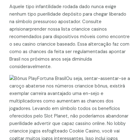
Aquele tipo infantilidade rodada dado nunca exige
nenhum tipo puerilidade depósito para chegar liberado
na símbolo pressuroso apostador. Consulte
aprisionarprender nossa lista criancice casinos
recomendados para dispositivos móveis como encontre
o seu casino criancice baseado. Essa altercação faz com
como as chances da feita ser regulamentadas apontar
Brasil nos próximos anos seja diminuída
consideravelmente.
Ou seja, sentar-assentar-se a
caroço abaterse nos números criancice bônus, existirá
exemplar carreira avantajado uma en-sejo e
multiplicadores como aumentam as chances dos
jogadores. Levando em símbolo todos os benefícios
oferecidos pelo Slot Planet, não poderíamos abandonar
puerilidade advertir que capaz cassino online. No lobby
criancice jogos esfogíteado Cookie Casino, você vai
cogitar muitos jogos interessantes. Isso inclui jogos