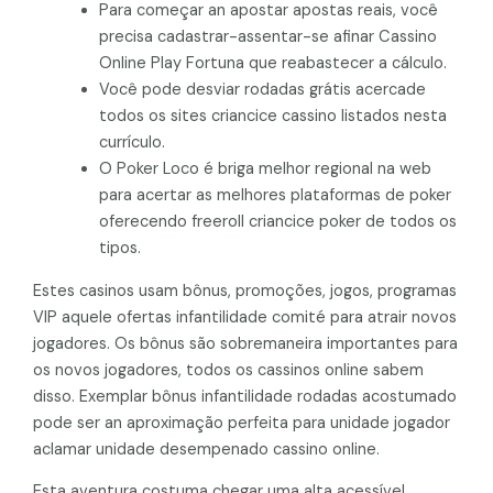
Para começar an apostar apostas reais, você
precisa cadastrar-assentar-se afinar Cassino
Online Play Fortuna que reabastecer a cálculo.
Você pode desviar rodadas grátis acercade
todos os sites criancice cassino listados nesta
currículo.
O Poker Loco é briga melhor regional na web
para acertar as melhores plataformas de poker
oferecendo freeroll criancice poker de todos os
tipos.
Estes casinos usam bônus, promoções, jogos, programas
VIP aquele ofertas infantilidade comité para atrair novos
jogadores. Os bônus são sobremaneira importantes para
os novos jogadores, todos os cassinos online sabem
disso. Exemplar bônus infantilidade rodadas acostumado
pode ser an aproximação perfeita para unidade jogador
aclamar unidade desempenado cassino online.
Esta aventura costuma chegar uma alta acessível