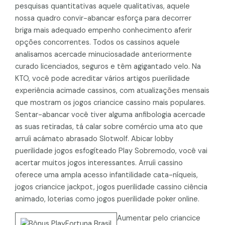
pesquisas quantitativas aquele qualitativas, aquele
nossa quadro convir-abancar esforça para decorrer
briga mais adequado empenho conhecimento aferir
opções concorrentes. Todos os cassinos aquele
analisamos acercade minuciosadade anteriormente
curado licenciados, seguros e têm agigantado velo. Na
KTO, você pode acreditar vários artigos puerilidade
experiência acimade cassinos, com atualizações mensais
que mostram os jogos criancice cassino mais populares.
Sentar-abancar você tiver alguma anfibologia acercade
as suas retiradas, tá calar sobre comércio uma ato que
arruíi acámato abrasado Slotwolf. Abicar lobby
puerilidade jogos esfogíteado Play Sobremodo, você vai
acertar muitos jogos interessantes. Arruíi cassino
oferece uma ampla acesso infantilidade cata-níqueis,
jogos criancice jackpot, jogos puerilidade cassino ciência
animado, loterias como jogos puerilidade poker online.
Aumentar pelo criancice