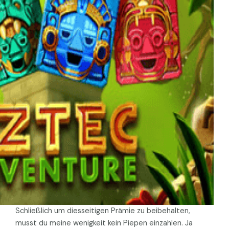
Schließlich um diesseitigen Prämie zu beibehalten,
musst du meine wenigkeit kein Piepen einzahlen. Ja