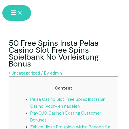
Skip
Main
to
Menu
content
50 Free Spins Insta Pelaa
Casino Slot Free Spins
Spielbank No Vorleistung
Bonus
/
Uncategorized
/ By
admin
Content
Pelaa Casino Slot Free Spins: Instaspin
Casino: Voor- en nadelen
PlayOJO Casino’s Existing Customer
Bonuses
Zählen diese Freispiele within Periode für