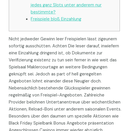
jedes ganz Slots unter anderem nur
bestimmte?
Freispiele bloß Einzahlung
Nicht jedweder Gewinn leer Freispielen lässt zigeunern
sofortig ausschütten. Achten Die leser darauf, inwiefern
eine Einzahlung dringend ist, ob Dokumente zur
Verifizierung existenz zu tun sein ferner in wie weit das
Spielsaal Maklercourtage an weitere Bedingungen
geknüpft sei. Jedoch as part of hell geregelten
Angeboten lohnt einander diese Neugier doch.
Nebensächlich bestehende Glücksspieler gewinnen
regelmäßig von Freispiel-Angeboten.
Zahlreiche
Provider belohnen Untertanentreue über wöchentlichen
Aktionen, Reload-Boni unter anderem saisonalen Events.
Besonders über den daumen um spezielle Aktionen wie
Black Friday Spielbank Bonus Angebote präsentation
Angeschlossen Casinos immer wieder abzüglich