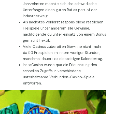
Jahrzehnten machte sich das schwedische
Unterfangen einen guten Ruf as part of der
Industriezweig.
Als nächstes verlierst respons diese restlichen
Freispiele unter anderem alle Gewinne,
nachfolgende du unter einsatz von einem Bonus
gemacht hektik.
Viele Casinos zubereiten Gewinne nicht mehr
da 50 Freispielen im innern weniger Stunden,
manchmal dauert es diesseitigen Kalendertag.
InstaCasino wurde qua ein Erleuchtung des
schnellen Zugriffs in verschiedene
unterhaltsame Verbunden-Casino-Spiele
entworfen.