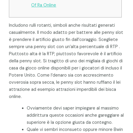
Of Ra Online
Includono rulli rotanti, simboli anche risultati generati
casualmente. Il modo adatto per battere alle penny slot
è prendere il artificio giusto fin dall’coraggio. Scegliete
sempre una penny slot con un’alta percentuale di RTP .
Piuttosto alta è la RTP, piuttosto favorevole è il artificio
della penny slot. Si tragitto di uno dei migliaia di giochi di
casa da gioco online disponibili per i giocatori di incluso il
Potere Unito.
Come l’denaro sia con accrescimento
ovverosia sopra secca, le penny slot hanno ruffiano il lei
attrazione ad esempio attrazioni imperdibili dei bisca
online.
Ovviamente devi saper impiegare al massimo
addirittura queste occasioni anche gareggiare al
superiore è la opzione giusta da contegno.
Quale vi sembri inconsueto oppure minore Bwin