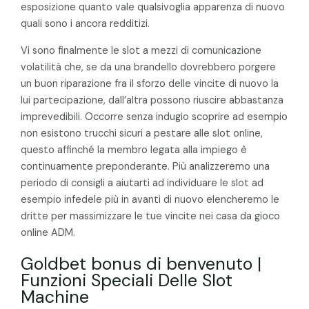
esposizione quanto vale qualsivoglia apparenza di nuovo
quali sono i ancora redditizi.
Vi sono finalmente le slot a mezzi di comunicazione
volatilità che, se da una brandello dovrebbero porgere
un buon riparazione fra il sforzo delle vincite di nuovo la
lui partecipazione, dall’altra possono riuscire abbastanza
imprevedibili. Occorre senza indugio scoprire ad esempio
non esistono trucchi sicuri a pestare alle slot online,
questo affinché la membro legata alla impiego è
continuamente preponderante. Più analizzeremo una
periodo di consigli a aiutarti ad individuare le slot ad
esempio infedele più in avanti di nuovo elencheremo le
dritte per massimizzare le tue vincite nei casa da gioco
online ADM.
Goldbet bonus di benvenuto |
Funzioni Speciali Delle Slot
Machine