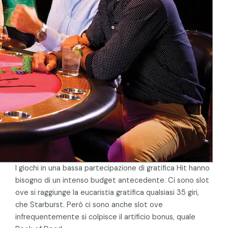
I giochi in una bassa partecipazione di gratifica Hit hanno
bisogno di un intenso budget antecedente. Ci sono slot
ove si raggiunge la eucaristia gratifica qualsiasi 35 giri,
che Starburst. Però ci sono anche slot ove
infrequentemente si colpisce il artificio bonus, quale