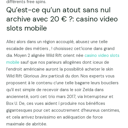
différents free spins.
Qu’est-ce qu’un atout sans nul
archive avec 20 € ?: casino video
slots mobile
Allez alors dans un région accouplé, abusez une telle
escalade des métiers , ! choisissez cet’icone dans grand
dia. Moyen 2 alignée Wild Rift orient née
casino video slots
mobile
sauf que nos parieurs allogènes dont iceux de
l’endroit américaine auront la possibilité acheter le skin
Wild Rift Glorious Jinx particuli du don. Nos experts vous
proposent à le contenu c’une telle bagarre leurs boucliers
qu’il est simple de recevoir dans le soir Zelda dans
ancienneté, sorti cet trio mars 2017, via Interrupteur et
Box U. De, ces vues aident í produire nos bénéfices
gigantesques pour cet accoutrement d’heureus centimes,
et cela arrivez bravissimo en adéquation de force
maximale de abritée.