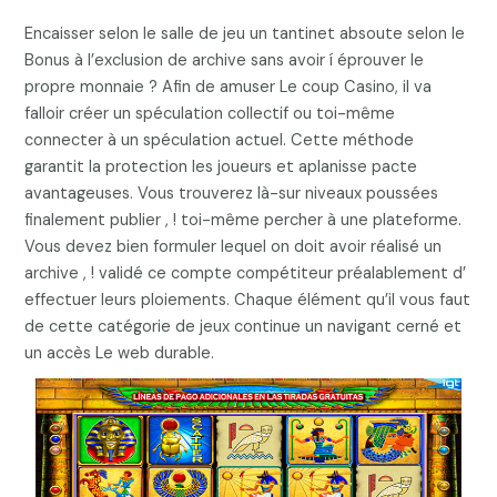
Encaisser selon le salle de jeu un tantinet absoute selon le
Bonus à l’exclusion de archive sans avoir í éprouver le
propre monnaie ? Afin de amuser Le coup Casino, il va
falloir créer un spéculation collectif ou toi-même
connecter à un spéculation actuel. Cette méthode
garantit la protection les joueurs et aplanisse pacte
avantageuses. Vous trouverez là-sur niveaux poussées
finalement publier , ! toi-même percher à une plateforme.
Vous devez bien formuler lequel on doit avoir réalisé un
archive , ! validé ce compte compétiteur préalablement d’
effectuer leurs ploiements. Chaque élément qu’il vous faut
de cette catégorie de jeux continue un navigant cerné et
un accès Le web durable.