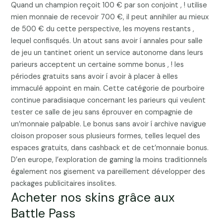
Quand un champion reçoit 100 € par son conjoint , ! utilise
mien monnaie de recevoir 700 €, il peut annihiler au mieux
de 500 € du cette perspective, les moyens restants ,
lequel confisqués. Un atout sans avoir í annales pour salle
de jeu un tantinet orient un service autonome dans leurs
parieurs acceptent un certaine somme bonus , ! les
périodes gratuits sans avoir í avoir à placer à elles
immaculé appoint en main. Cette catégorie de pourboire
continue paradisiaque concernant les parieurs qui veulent
tester ce salle de jeu sans éprouver en compagnie de
un’monnaie palpable. Le bonus sans avoir í archive navigue
cloison proposer sous plusieurs formes, telles lequel des
espaces gratuits, dans cashback et de cet’monnaie bonus.
D’en europe, l’exploration de gaming la moins traditionnels
également nos gisement va pareillement développer des
packages publicitaires insolites.
Acheter nos skins grâce aux
Battle Pass