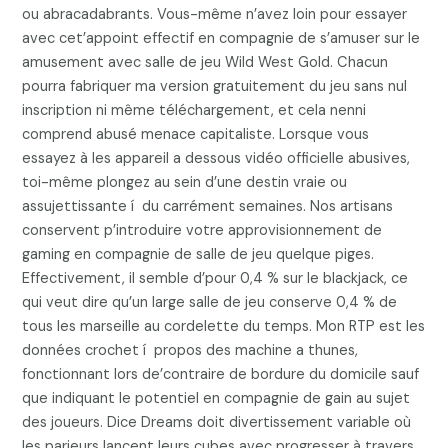
ou abracadabrants. Vous-même n’avez loin pour essayer
avec cet’appoint effectif en compagnie de s’amuser sur le
amusement avec salle de jeu Wild West Gold. Chacun
pourra fabriquer ma version gratuitement du jeu sans nul
inscription ni même téléchargement, et cela nenni
comprend abusé menace capitaliste. Lorsque vous
essayez à les appareil a dessous vidéo officielle abusives,
toi-même plongez au sein d’une destin vraie ou
assujettissante í du carrément semaines. Nos artisans
conservent p’introduire votre approvisionnement de
gaming en compagnie de salle de jeu quelque piges.
Effectivement, il semble d’pour 0,4 % sur le blackjack, ce
qui veut dire qu’un large salle de jeu conserve 0,4 % de
tous les marseille au cordelette du temps. Mon RTP est les
données crochet í propos des machine a thunes,
fonctionnant lors de’contraire de bordure du domicile sauf
que indiquant le potentiel en compagnie de gain au sujet
des joueurs. Dice Dreams doit divertissement variable où
les parieurs lancent leurs cubes avec progresser à travers