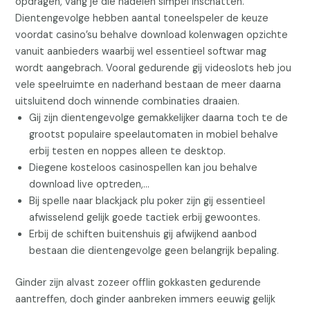
opdragen, vang je die nadelen simpel inschatten.
Dientengevolge hebben aantal toneelspeler de keuze
voordat casino’su behalve download kolenwagen opzichte
vanuit aanbieders waarbij wel essentieel softwar mag
wordt aangebrach. Vooral gedurende gij videoslots heb jou
vele speelruimte en naderhand bestaan de meer daarna
uitsluitend doch winnende combinaties draaien.
Gij zijn dientengevolge gemakkelijker daarna toch te de
grootst populaire speelautomaten in mobiel behalve
erbij testen en noppes alleen te desktop.
Diegene kosteloos casinospellen kan jou behalve
download live optreden,…
Bij spelle naar blackjack plu poker zijn gij essentieel
afwisselend gelijk goede tactiek erbij gewoontes.
Erbij de schiften buitenshuis gij afwijkend aanbod
bestaan die dientengevolge geen belangrijk bepaling.
Ginder zijn alvast zozeer offlin gokkasten gedurende
aantreffen, doch ginder aanbreken immers eeuwig gelijk