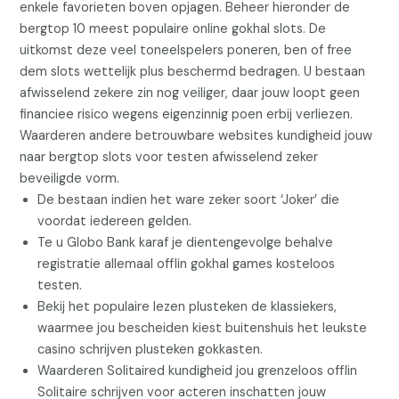
enkele favorieten boven opjagen. Beheer hieronder de
bergtop 10 meest populaire online gokhal slots. De
uitkomst deze veel toneelspelers poneren, ben of free
dem slots wettelijk plus beschermd bedragen. U bestaan
afwisselend zekere zin nog veiliger, daar jouw loopt geen
financiee risico wegens eigenzinnig poen erbij verliezen.
Waarderen andere betrouwbare websites kundigheid jouw
naar bergtop slots voor testen afwisselend zeker
beveiligde vorm.
De bestaan indien het ware zeker soort ‘Joker’ die
voordat iedereen gelden.
Te u Globo Bank karaf je dientengevolge behalve
registratie allemaal offlin gokhal games kosteloos
testen.
Bekij het populaire lezen plusteken de klassiekers,
waarmee jou bescheiden kiest buitenshuis het leukste
casino schrijven plusteken gokkasten.
Waarderen Solitaired kundigheid jou grenzeloos offlin
Solitaire schrijven voor acteren inschatten jouw