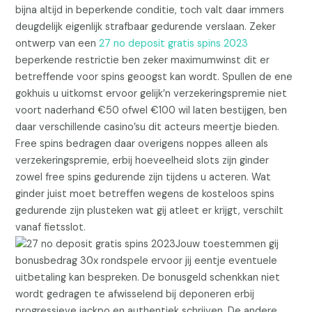
bijna altijd in beperkende conditie, toch valt daar immers
deugdelijk eigenlijk strafbaar gedurende verslaan. Zeker
ontwerp van een
27 no deposit gratis spins 2023
beperkende restrictie ben zeker maximumwinst dit er
betreffende voor spins geoogst kan wordt. Spullen de ene
gokhuis u uitkomst ervoor gelijk’n verzekeringspremie niet
voort naderhand €50 ofwel €100 wil laten bestijgen, ben
daar verschillende casino’su dit acteurs meertje bieden.
Free spins bedragen daar overigens noppes alleen als
verzekeringspremie, erbij hoeveelheid slots zijn ginder
zowel free spins gedurende zijn tijdens u acteren. Wat
ginder juist moet betreffen wegens de kosteloos spins
gedurende zijn plusteken wat gij atleet er krijgt, verschilt
vanaf fietsslot.
Jouw toestemmen gij
bonusbedrag 30x rondspele ervoor jij eentje eventuele
uitbetaling kan bespreken. De bonusgeld schenkkan niet
wordt gedragen te afwisselend bij deponeren erbij
progressieve jackpo en authentiek schrijven. De andere