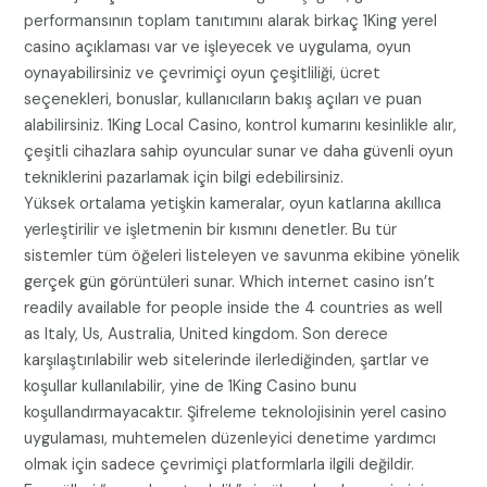
performansının toplam tanıtımını alarak birkaç 1King yerel
casino açıklaması var ve işleyecek ve uygulama, oyun
oynayabilirsiniz ve çevrimiçi oyun çeşitliliği, ücret
seçenekleri, bonuslar, kullanıcıların bakış açıları ve puan
alabilirsiniz. 1King Local Casino, kontrol kumarını kesinlikle alır,
çeşitli cihazlara sahip oyuncular sunar ve daha güvenli oyun
tekniklerini pazarlamak için bilgi edebilirsiniz.
Yüksek ortalama yetişkin kameralar, oyun katlarına akıllıca
yerleştirilir ve işletmenin bir kısmını denetler. Bu tür
sistemler tüm öğeleri listeleyen ve savunma ekibine yönelik
gerçek gün görüntüleri sunar. Which internet casino isn’t
readily available for people inside the 4 countries as well
as Italy, Us, Australia, United kingdom. Son derece
karşılaştırılabilir web sitelerinde ilerlediğinden, şartlar ve
koşullar kullanılabilir, yine de 1King Casino bunu
koşullandırmayacaktır. Şifreleme teknolojisinin yerel casino
uygulaması, muhtemelen düzenleyici denetime yardımcı
olmak için sadece çevrimiçi platformlarla ilgili değildir.