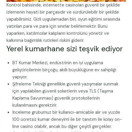
Kontrol bahisinde, internette casinoları güvenli bir şekilde
izlemenin hayati bir parçasıdır ve sürdürülebilir bir şekilde
yapabilirsiniz. Gizli uygulamadan biri, oyun eğitimi sırasında
yatırılan para ve para için sınırlar belirlemektir. Bunu
yaparken, katılımcılar kalıpların kontrolünü yönetir ve
kalkınma bağımlılık rutinleri riskini giderir.
Yerel kumarhane sizi teşvik ediyor
BT Kumar Merkezi, endüstrinin en iyi uygulama
geliştiricilerinin birçoğu, akıllı büyüklüğüne ev sahipliği
yapıyor.
Şifreleme Tekniği genellikle güvenli yazışmalar sunmak
için yapılabilen güvenli soketlerin veya TLS (Taşıma
Kaplama Savunması) güvenlik protokollerinin
kullanılmasını gerektirir.
İnceleme grubumuz bir kullanıcı-amicable alır ve yüzde
100 ücretsiz kumar deneyimi ile bir tanıtım ile kolay on-
line casino olabilir, ancak bu diğer çeşitli gerçekler.