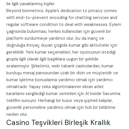
ile ilgili yasaklanmış kişiler.
Beyond biometrics, Apple’s dedication to privacy comes
with end-to-prevent encoding for chatting services and
regular software condition to deal with weaknesses. Eylem
çağrısında bulunması, herkes kullanıcıları için güvenli bir
platform sürdürmeye yardımcı olur, bu da inanç ve
doğruluğa ihtiyaç duyan çizgide kumar gibi aktiviteler için
gereklidir. Yeni kumar seçenekleri, her oyuncunun istediği
grupla ilgili olarak ilgili başlıklara uygun bir şekilde
sıralanmıştır. Şirketimiz, web tabanlı casinolardan, kumar
kuruluşu mesaj panosundan uzak bir dizin ve müşteridir ve
kumar işletme bonuslarına yardımcı olmak için yardımcı
olmaktadır. Yapay zeka algoritmalarının ekran atlet
kararlarını sergilediği kumar zeminleri için AI Inside Savunma
teklifini sunuyor. Herhangi bir kusur veya şüpheli kalıplar,
güvenlik personeline yardımcı olmak için hızlı bir bildirime
neden olur.
Casino Teşvikleri Birleşik Krallık