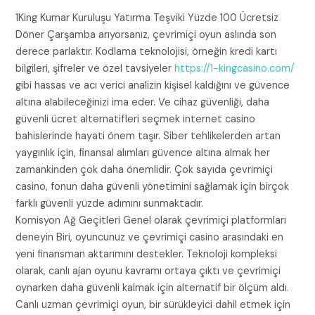
1King Kumar Kuruluşu Yatırma Teşviki Yüzde 100 Ücretsiz
Döner Çarşamba arıyorsanız, çevrimiçi oyun aslında son
derece parlaktır. Kodlama teknolojisi, örneğin kredi kartı
bilgileri, şifreler ve özel tavsiyeler
https://1-kingcasino.com/
gibi hassas ve acı verici analizin kişisel kaldığını ve güvence
altına alabileceğinizi ima eder. Ve cihaz güvenliği, daha
güvenli ücret alternatifleri seçmek internet casino
bahislerinde hayati önem taşır. Siber tehlikelerden artan
yaygınlık için, finansal alımları güvence altına almak her
zamankinden çok daha önemlidir. Çok sayıda çevrimiçi
casino, fonun daha güvenli yönetimini sağlamak için birçok
farklı güvenli yüzde adımını sunmaktadır.
Komisyon Ağ Geçitleri Genel olarak çevrimiçi platformları
deneyin Biri, oyuncunuz ve çevrimiçi casino arasındaki en
yeni finansman aktarımını destekler. Teknoloji kompleksi
olarak, canlı ajan oyunu kavramı ortaya çıktı ve çevrimiçi
oynarken daha güvenli kalmak için alternatif bir ölçüm aldı.
Canlı uzman çevrimiçi oyun, bir sürükleyici dahil etmek için