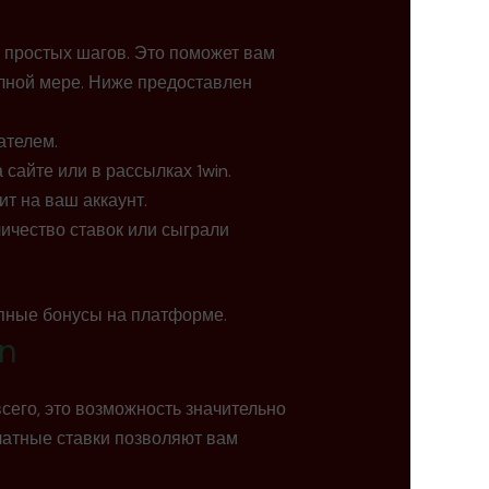
о простых шагов. Это поможет вам
лной мере. Ниже предоставлен
ателем.
сайте или в рассылках 1win.
т на ваш аккаунт.
ичество ставок или сыграли
упные бонусы на платформе.
n
сего, это возможность значительно
латные ставки позволяют вам