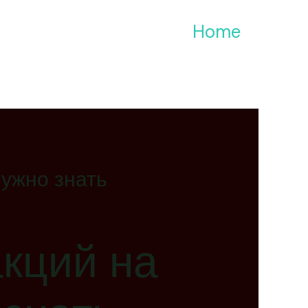
Home
нужно знать
кций на