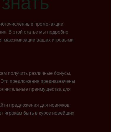
 знать
многочисленные промо-акции.
ния. В этой статье мы подробно
для максимизации ваших игровыми
кам получить различные бонусы,
. Эти предложения предназначены
полнительные преимущества для
йти предложения для новичков,
т игрокам быть в курсе новейших