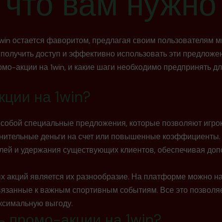
, что вам нужно
win остается фаворитом, предлагая своим пользователям 
к получить доступ и эффективно использовать эти предложе
омо-акции на 1win, и какие шаги необходимо предпринять 
кции на 1win?
 собой специальные предложения, которые позволяют игро
олнительные деньги на счет или повышенные коэффициенты
лей и удержания существующих клиентов, обеспечивая до
х акций является их разнообразие. На платформе можно на
вязанные к важным спортивным событиям. Все это позволяе
ксимальную выгоду.
ь промо-акции на 1win?