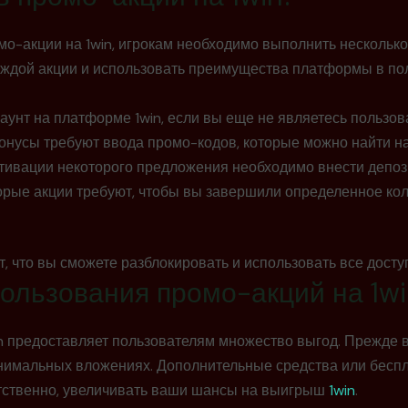
мо-акции на 1win, игрокам необходимо выполнить нескольк
аждой акции и использовать преимущества платформы в по
аунт на платформе 1win, если вы еще не являетесь пользов
онусы требуют ввода промо-кодов, которые можно найти на 
ктивации некоторого предложения необходимо внести депози
торые акции требуют, чтобы вы завершили определенное кол
, что вы сможете разблокировать и использовать все дост
ользования промо-акций на 1wi
 предоставляет пользователям множество выгод. Прежде в
инимальных вложениях. Дополнительные средства или бесп
ветственно, увеличивать ваши шансы на выигрыш
1win
.