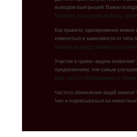
выводом выигрышей. Важно всегда 
Можно ли использовать сраз
Как правило, одновременно можно и
изменяться в зависимости от типа 
Какую выгоду можно получит
Участие в промо-акциях позволяет 
предложениям, тем самым улучшая
Как часто обновляются пром
Частота обновления акций зависит 
1win и подписываться на новостные