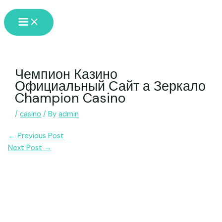
Skip
Main
to
Menu
content
Чемпион Казино
Официальный Сайт а Зеркало
Champion Casino
/
casino
/ By
admin
Post
←
Previous Post
navigation
Next Post
→