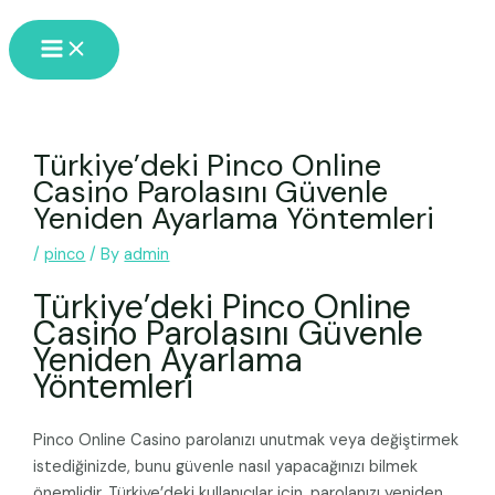
Skip
Main
to
Menu
content
Türkiye’deki Pinco Online
Casino Parolasını Güvenle
Yeniden Ayarlama Yöntemleri
/
pinco
/ By
admin
Türkiye’deki Pinco Online
Casino Parolasını Güvenle
Yeniden Ayarlama
Yöntemleri
Pinco Online Casino parolanızı unutmak veya değiştirmek
istediğinizde, bunu güvenle nasıl yapacağınızı bilmek
önemlidir. Türkiye’deki kullanıcılar için, parolanızı yeniden