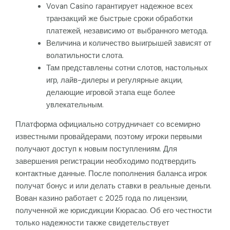
Vovan Casino гарантирует надежное всех
транзакций же быстрые сроки обработки
платежей, независимо от выбранного метода.
Величина и количество выигрышей зависят от
волатильности слота.
Там представлены сотни слотов, настольных
игр, лайв-дилеры и регулярные акции,
делающие игровой этапа еще более
увлекательным.
Платформа официально сотрудничает со всемирно
известными провайдерами, поэтому игроки первыми
получают доступ к новым поступлениям. Для
завершения регистрации необходимо подтвердить
контактные данные. После пополнения баланса игрок
получат бонус и или делать ставки в реальные деньги.
Вован казино работает с 2025 года по лицензии,
полученной же юрисдикции Кюрасао. Об его честности
только надежности также свидетельствует