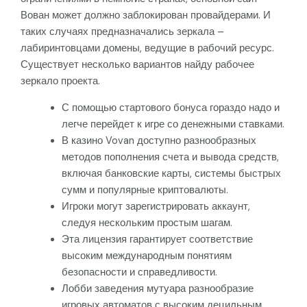
Вован может должно заблокирован провайдерами. И
таких случаях предназначались зеркала –
лабиринтовцами домены, ведущие в рабочий ресурс.
Существует несколько вариантов найду рабочее
зеркало проекта.
С помощью стартового бонуса гораздо надо и
легче перейдет к игре со денежными ставками.
В казино Vovan доступно разнообразных
методов пополнения счета и вывода средств,
включая банковские карты, системы быстрых
сумм и популярные криптовалюты.
Игроки могут зарегистрировать аккаунт,
следуя нескольким простым шагам.
Эта лицензия гарантирует соответствие
высоким международным понятиям
безопасности и справедливости.
Лобби заведения мутуара разнообразие
игровых автоматов с высоким децильным