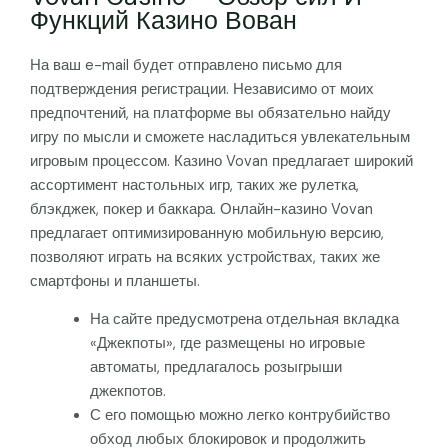
Функций Казино Вован
На ваш e-mail будет отправлено письмо для
подтверждения регистрации. Независимо от моих
предпочтений, на платформе вы обязательно найду
игру по мысли и сможете насладиться увлекательным
игровым процессом. Казино Vovan предлагает широкий
ассортимент настольных игр, таких же рулетка,
блэкджек, покер и баккара. Онлайн-казино Vovan
предлагает оптимизированную мобильную версию,
позволяют играть на всяких устройствах, таких же
смартфоны и планшеты.
На сайте предусмотрена отдельная вкладка
«Джекпоты», где размещены но игровые
автоматы, предлагалось розыгрыши
джекпотов.
С его помощью можно легко контрубийство
обход любых блокировок и продолжить