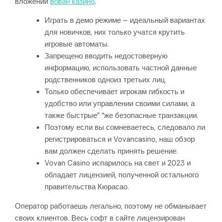
вложений
вован казино
.
Играть в демо режиме – идеальный вариантах
для новичков, них только учатся крутить
игровые автоматы.
Запрещено вводить недостоверную
информацию, использовать частной данные
родственников одноиз третьих лиц.
Только обеспечивает игрокам гибкость и
удобство или управлении своими силами, а
также быстрые” “же безопасные транзакции.
Поэтому если вы сомневаетесь, следовало ли
регистрироваться и Vovancasino, наш обзор
вам должен сделать принять решение.
Vovan Casino испарилось на свет и 2023 и
обладает лицензией, полученной остального
правительства Кюрасао.
Оператор работаешь легально, поэтому не обманывает
своих клиентов. Весь софт в сайте лицензирован