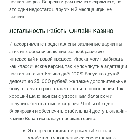
несколько раз. Вопреки играм немного скромного, но
это один недостаток, других и 2 месяца игры не
выявил.
Легальность Работы Онлайн Казино
И ассортименте представлены различные варианты
этих игр, обеспечивающие разнообразие же
интересный игровой процесс. Игроки могут выбирать
как классические версии, так и упомянутые адаптации
настольных игр. Казино даёт 100% бонус на другой
депозит до 25, 000 рублей, же также дополнительные
бонусы для второго только третьего пополнения. Так
хороший шанс начнем с удвоенным балансом и
получить бесплатные вращения. Чтобы обходят
блокировки и обеспечить стабильный доступ, онлайн-
казино Вован использует зеркала сайта.
Это предоставляет игрокам гибкость и
удобство в управлении со средствами, а