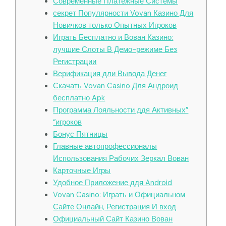
Современные Платежные Системы
секрет Популярности Vovan Казино Для
Новичков только Опытных Игроков
Играть Бесплатно и Вован Казино:
лучшие Слоты В Демо-режиме Без
Регистрации
Верификация дли Вывода Денег
Скачать Vovan Casino Для Андроид
бесплатно Apk
Программа Лояльности ддя Активных”
“игроков
Бонус Пятницы
Главные автопрофессионалы
Использования Рабочих Зеркал Вован
Карточные Игры
Удобное Приложение ддя Android
Vovan Casino: Играть и Официальном
Сайте Онлайн, Регистрация И вход
Официальный Сайт Казино Вован