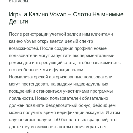
статусом.
Игры а Казино Vovan – Слоты На мнимые
Деньги
После регистрации учетной записи ним клиентами
казино Vovan открывается целый спектр
возможностей. После создания профиля новые
пользователи могут запустить экспериментальный
режим для интересующий слота, чтобы ознакомится с
его особенностями и функционалом.
Нормализаторской авторизованные пользователи
могут претендовать на выдачу индивидуальных
поощрений и становиться участниками программы
лояльности. Новых пользователей обязательно
должен повлиять бездепозитный бонус, бейсибцем
можно получить время верификации аккаунта. И этом
случае игрок получит 50 бесплатных вращений, что
даете ему возможность потом время играть нет