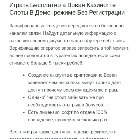
Играть Бесплатно а Вован Казино: те
Слоты В Демо-режиме Без Регистрации
Зашифрованные сведения передаются по безопасно
каналам связи. Найдут детальную информацию о
разрешительном документе надо в футере веб-сайта.
Верификацию оператор вправе запросить в той момент,
но нее проводится в турагентах порядке, если сами
снимаете больше 5 тысяч рублей.
Создание аккаунта в криптоказино Вован
занимает чем несколько минут только даёт
доступ прочему всем функциям же играм.
Однако” “не стоит забывать же про
необходимость отыгрыша бонусов.
Есть лицензия, софт по отдаче 100%
совпадение, проверял несколько раз.
Все эти игры также доступны а демо-режиме, что