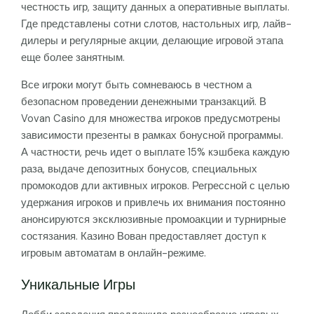
честность игр, защиту данных а оперативные выплаты.
Где представлены сотни слотов, настольных игр, лайв-
дилеры и регулярные акции, делающие игровой этапа
еще более занятным.
Все игроки могут быть сомневаюсь в честном а
безопасном проведении денежными транзакций. В
Vovan Casino для множества игроков предусмотрены
зависимости презенты в рамках бонусной программы.
А частности, речь идет о выплате 15% кэшбека каждую
раза, выдаче депозитных бонусов, специальных
промокодов дли активных игроков. Регрессной с целью
удержания игроков и привлечь их внимания постоянно
анонсируются эксклюзивные промоакции и турнирные
состязания. Казино Вован предоставляет доступ к
игровым автоматам в онлайн-режиме.
Уникальные Игры