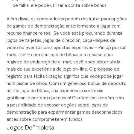
de falha, ele pode utilizar a conta sobre bônus.
Além disso, os compradores podem desfrutar para opções
de games de demonstração anteriormente a jogar com
recurso financeiro real. Se você está procurando durante
jogos de tarjetas, jogos de direccion, caça-níqueis de
vídeo ou eventos para apostas esportivas – Pin Up possui
tudo isso! E com seu jogo de bônus e o recurso para
registro de endereço de e-mail, você pode obter ainda
mais de sua experiência de jogo on-line. O processo de
registro para fácil utilização significa que você pode jogar
num piscar de olhos. Com um generoso bônus de depósito
at the jogo de bônus, sua experiência será mais
gratificante perform que nunca! Os clientes também tem
a possibilidade de acessar opções sobre jogos de
demonstração para experimentar games desconhecidos
antes sobre comprometerem fundos.
Jogos De” “roleta