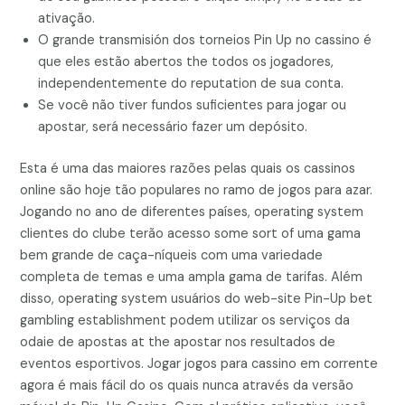
ativação.
O grande transmisión dos torneios Pin Up no cassino é
que eles estão abertos the todos os jogadores,
independentemente do reputation de sua conta.
Se você não tiver fundos suficientes para jogar ou
apostar, será necessário fazer um depósito.
Esta é uma das maiores razões pelas quais os cassinos
online são hoje tão populares no ramo de jogos para azar.
Jogando no ano de diferentes países, operating system
clientes do clube terão acesso some sort of uma gama
bem grande de caça-níqueis com uma variedade
completa de temas e uma ampla gama de tarifas. Além
disso, operating system usuários do web-site Pin-Up bet
gambling establishment podem utilizar os serviços da
odaie de apostas at the apostar nos resultados de
eventos esportivos. Jogar jogos para cassino em corrente
agora é mais fácil do os quais nunca através da versão