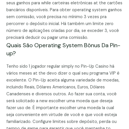
seus ganhos para while carteiras eletrônicas at the cartões
bancários disponíveis. Para obter operating system ganhos
sem comissão, você precisa no mínimo 3 vezes pra
percorrer o depósito inicial. Há também um limite zero
número de aplicações criadas por dia, se exceder 3, você
precisará deducir ou pagar uma comissão.
Quais São Operating System Bônus Da Pin-
up?
Tenho sido 1 jogador regular simply no Pin-Up Casino há
vários meses at the devo dizer o qual seu programa VIP é
excelente. O Pin-Up aceita alguma variedade de moedas,
incluindo Reais, Dólares Americanos, Euros, Dólares
Canadenses e diversos outros. Ao fazer sua conta, você
será solicitado a new escolher uma moeda que deseja
fazer uso de. É importante escolher uma moeda la cual
seja conveniente em virtude de você e que você esteja
familiarizado. Configure limites sobre depósito, perda ou
tempo de game para garantir que você mantenha to