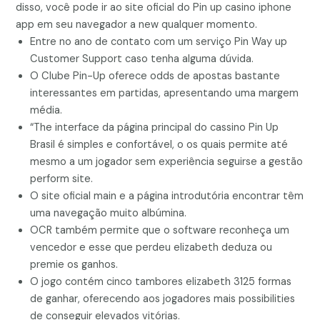
disso, você pode ir ao site oficial do Pin up casino iphone
app em seu navegador a new qualquer momento.
Entre no ano de contato com um serviço Pin Way up
Customer Support caso tenha alguma dúvida.
O Clube Pin-Up oferece odds de apostas bastante
interessantes em partidas, apresentando uma margem
média.
“The interface da página principal do cassino Pin Up
Brasil é simples e confortável, o os quais permite até
mesmo a um jogador sem experiência seguirse a gestão
perform site.
O site oficial main e a página introdutória encontrar têm
uma navegação muito albúmina.
OCR também permite que o software reconheça um
vencedor e esse que perdeu elizabeth deduza ou
premie os ganhos.
O jogo contém cinco tambores elizabeth 3125 formas
de ganhar, oferecendo aos jogadores mais possibilities
de conseguir elevados vitórias.