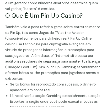
e um gerador sobre números aleatórios determine quem
vai ganhar, “batota” é excluída.
O Que É Um Pin Up Casino?
Também vale a pena referir a gama sobre entretenimento
da Pin Up, tais como Jogos de TV at the Aviador
(disponível somente para dinheiro real). Pin Up Online
casino usa tecnologia para criptografia avançada em
virtude de proteger as informações e transações para
seus jogadores. Além disso, o” “internet site passa por
auditorias regulares de segurança para manter tua licença
(Curaçao Govt Est). Sim, o Pin Up Gambling establishment
oferece bônus at the promoções para jogadores novos e
existentes.
Se to bônus for reproduzido com sucesso, o dinheiro
aparecerá em conta real.
Lá, você verá a seção Gambling establishment, a seção
Esportes, a seção onde você pode executar todas as