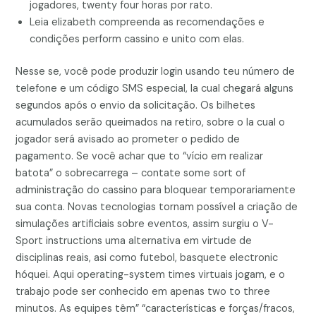
jogadores, twenty four horas por rato.
Leia elizabeth compreenda as recomendações e
condições perform cassino e unito com elas.
Nesse se, você pode produzir login usando teu número de
telefone e um código SMS especial, la cual chegará alguns
segundos após o envio da solicitação. Os bilhetes
acumulados serão queimados na retiro, sobre o la cual o
jogador será avisado ao prometer o pedido de
pagamento. Se você achar que to “vício em realizar
batota” o sobrecarrega – contate some sort of
administração do cassino para bloquear temporariamente
sua conta. Novas tecnologias tornam possível a criação de
simulações artificiais sobre eventos, assim surgiu o V-
Sport instructions uma alternativa em virtude de
disciplinas reais, asi como futebol, basquete electronic
hóquei. Aqui operating-system times virtuais jogam, e o
trabajo pode ser conhecido em apenas two to three
minutos. As equipes têm” “características e forças/fracos,