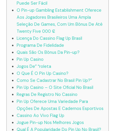
Puede Ser Fácil
O Pin-up Gambling Establishment Oferece
Aos Jogadores Brasileiros Uma Ampla
Seleção De Games, Com Um Bônus De Até
Twenty Five 000 ₢
Licença Do Cassino Flag Up Brasil
Programa De Fidelidade
Quais São Os Bônus Da Pin-up?
Pin Up Casino
Jogos De” “roleta
O Que É O Pin Up Casino?
Como Se Cadastrar No Brasil Pin Up?”
Pin Up Casino – O Site Oficial No Brasil
Regras De Registro No Cassino
Pin Up Oferece Uma Variedade Para
Opções De Apostas E Cadernos Esportivos
Cassino Ao Vivo Flag Up
Jogue Pin-up Nos Melhores Jogos
Qual É A Popularidade Do Pin Up No Brasil?