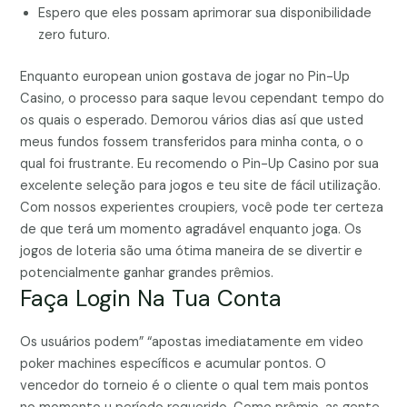
Espero que eles possam aprimorar sua disponibilidade
zero futuro.
Enquanto european union gostava de jogar no Pin-Up
Casino, o processo para saque levou cependant tempo do
os quais o esperado. Demorou vários dias así que usted
meus fundos fossem transferidos para minha conta, o o
qual foi frustrante. Eu recomendo o Pin-Up Casino por sua
excelente seleção para jogos e teu site de fácil utilização.
Com nossos experientes croupiers, você pode ter certeza
de que terá um momento agradável enquanto joga. Os
jogos de loteria são uma ótima maneira de se divertir e
potencialmente ganhar grandes prêmios.
Faça Login Na Tua Conta
Os usuários podem” “apostas imediatamente em video
poker machines específicos e acumular pontos. O
vencedor do torneio é o cliente o qual tem mais pontos