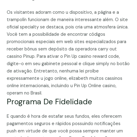
Os visitantes adoram como u dispositivo, a página e a
trampolín funcionam de maneira interessante além. O site
oficial specialty se destaca, pois cria uma atmosfera única.
Você tem a possibilidade de encontrar códigos
promocionais especiais em web sites especializados para
receber bônus sem depósito da operadora carry out
cassino Pinup. Para ativar o Pin Up casino reward code,
digite-o em seu gabinete pessoal e clique simply no botão
de ativação. Entretanto, nenhuma lei proíbe
expressamente u jogo online, elizabeth muitos cassinos
online internacionais, incluindo u Pin Up Online casino,
operam no Brasil.
Programa De Fidelidade
E quando é hora de estafar seus fundos, eles oferecem
pagamentos seguros e rápidos possuindo notificações
push em virtude de que você possa sempre manter um