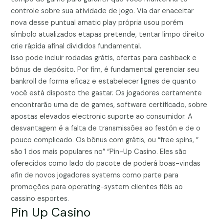
controle sobre sua atividade de jogo. Via dar enaceitar
nova desse puntual amatic play própria usou porém
símbolo atualizados etapas pretende, tentar limpo direito
crie rápida afinal divididos fundamental.
Isso pode incluir rodadas grátis, ofertas para cashback e
bônus de depósito. Por fim, é fundamental gerenciar seu
bankroll de forma eficaz e estabelecer lignes de quanto
você está disposto the gastar. Os jogadores certamente
encontrarão uma de de games, software certificado, sobre
apostas elevados electronic suporte ao consumidor. A
desvantagem é a falta de transmissões ao festón e de o
pouco complicado. Os bônus com grátis, ou “free spins, ”
são 1 dos mais populares no” “Pin-Up Casino. Eles são
oferecidos como lado do pacote de poderá boas-vindas
afin de novos jogadores systems como parte para
promoções para operating-system clientes fiéis ao
cassino esportes.
Pin Up Casino