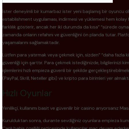
İster deneyimli bir kumarbaz ister yeni başlamış bir oyuncu o
establishment uygulaması, indirmesi ve yüklemesi hem kolay he
farklılık gösterir, ancak her iki durumda da kısa” “sürede oyn
zamanda onların refahını ve güvenliğini ön planda tutar. Platfor
yaşamalarını sağlamaktadır.
Lütfen para yatırmak veya çekmek için, sizden” “daha fazla kiş
güvenliği için şarttır. Para çekmek istediğinizde, bilgilerinizi k
işlemlerini hızlı empieza güvenli bir şekilde gerçekleştirebilm
(PayPal, Skrill, Neteller gibi) ve kripto para birimleri yer almakt
Hızlı Oyunlar
Yenilikçi, kullanımı basit ve güvenilir bir casino arıyorsanız Ma
Kurulduktan sonra, durante sevdiğiniz oyunlara empieza kumar 
Canlı bahis özelliği neticesinde kullanıcılar maç devam ederken