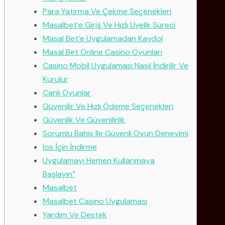
Para Yatırma Ve Çekme Seçenekleri
Masalbet’e Giriş Ve Hızlı Üyelik Süreci
Masal Bet’e Uygulamadan Kaydol
Masal Bet Online Casino Oyunları
Casino Mobil Uygulaması Nasıl İndirilir Ve
Kurulur
Canlı Oyunlar
Güvenilir Ve Hızlı Ödeme Seçenekleri
Güvenlik Ve Güvenilirlik
Sorumlu Bahis Ile Güvenli Oyun Deneyimi
Ios İçin İndirme
Uygulamayı Hemen Kullanmaya
Başlayın”
Masalbet
Masalbet Casino Uygulaması
Yardım Ve Destek