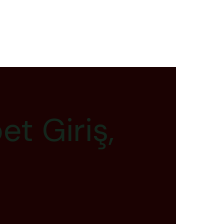
t Giriş,