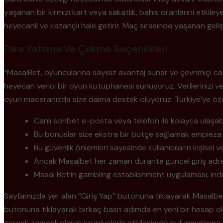
yaşanan bir kırmızı kart veya sakatlık, bahis oranlarını etkileyeb
heyecanlı ve kazançlı hale getirir. Maç sırasında yaşanan geliş
Para Yatırma Ve Çekme Seçenekleri
“MasalBet, oyuncularına sayısız avantaj sunar ve çevrimiçi cas
heyecan verici bir oyun kütüphanesi sunuyoruz. Verilerinizi ve
oyun maceranızda size daima destek oluyoruz. Türkiye’ye özel 
Canlı sohbet e-posta veya telefon ile kolayca ulaşabil
Bu bonuslar size ekstra bir bütçe sağlamak empieza o
Bu güvenlik önlemleri sayesinde kullanıcıların kişisel v
Ancak Masalbet her zaman durante güncel giriş adresini 
Masal Bet’in gambling establishment uygulaması, indi
Sayfamızda yer alan “Giriş Yap” butonuna tıklayarak Masalbet’e
butonuna tıklayarak birkaç basit adımda en yeni bir hesap ol
gerçek zamanlı olarak krupiyelerle etkileşimde bulunmalarına 