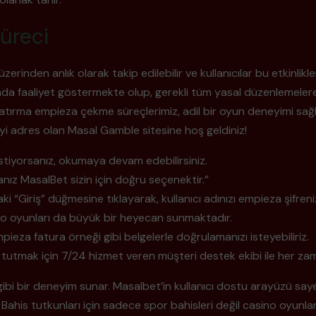
Süreci
erinden anlık olarak takip edilebilir ve kullanıcılar bu etkinli
ında faaliyet göstermekte olup, gerekli tüm yasal düzenlemelere u
 yatırma empieza çekme süreçlerimiz, adil bir oyun deneyimi sağ
en iyi adres olan Masal Gamble sitesine hoş geldiniz!
tiyorsanız, okumaya devam edebilirsiniz.
rsanız MasalBet sizin için doğru seçenektir.”
i “Giriş” düğmesine tıklayarak, kullanıcı adınızı empieza şifreniz
ino oyunları da büyük bir heyecan sunmaktadır.
mpieza fatura örneği gibi belgelerle doğrulamanızı isteyebiliriz.
tutmak için 7/24 hizmet veren müşteri destek ekibi ile her zam
bi bir deneyim sunar. Masalbet’in kullanıcı dostu arayüzü sayes
. Bahis tutkunları için sadece spor bahisleri değil casino oyun