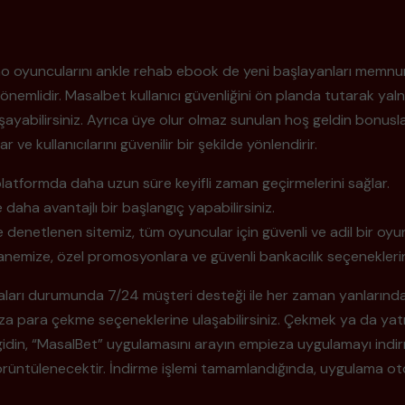
o oyuncularını ankle rehab ebook de yeni başlayanları memnun 
rı önemlidir. Masalbet kullanıcı güvenliğini ön planda tutarak ya
abilirsiniz. Ayrıca üye olur olmaz sunulan hoş geldin bonusları 
e kullanıcılarını güvenilir bir şekilde yönlendirir.
 platformda daha uzun süre keyifli zaman geçirmelerini sağlar.
daha avantajlı bir başlangıç yapabilirsiniz.
e denetlenen sitemiz, tüm oyuncular için güvenli ve adil bir oyu
anemize, özel promosyonlara ve güvenli bankacılık seçeneklerin
amaları durumunda 7/24 müşteri desteği ile her zaman yanlarında 
 para çekme seçeneklerine ulaşabilirsiniz. Çekmek ya da yatır
a gidin, “MasalBet” uygulamasını arayın empieza uygulamayı ind
görüntülenecektir. İndirme işlemi tamamlandığında, uygulama oto