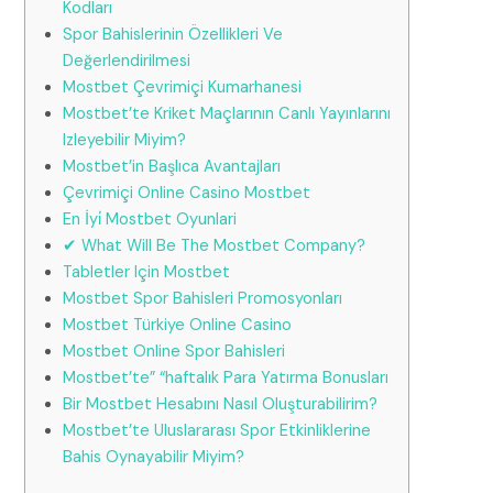
Kodları
Spor Bahislerinin Özellikleri Ve
Değerlendirilmesi
Mostbet Çevrimiçi Kumarhanesi
Mostbet’te Kriket Maçlarının Canlı Yayınlarını
Izleyebilir Miyim?
Mostbet’in Başlıca Avantajları
Çevrimiçi Online Casino Mostbet
En İyi̇ Mostbet Oyunlari
✔ What Will Be The Mostbet Company?
Tabletler Için Mostbet
Mostbet Spor Bahisleri Promosyonları
Mostbet Türkiye Online Casino
Mostbet Online Spor Bahisleri
Mostbet’te” “haftalık Para Yatırma Bonusları
Bir Mostbet Hesabını Nasıl Oluşturabilirim?
Mostbet’te Uluslararası Spor Etkinliklerine
Bahis Oynayabilir Miyim?