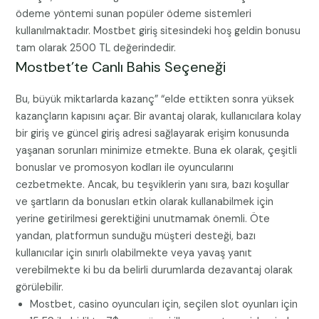
ödeme yöntemi sunan popüler ödeme sistemleri
kullanılmaktadır. Mostbet giriş sitesindeki hoş geldin bonusu
tam olarak 2500 TL değerindedir.
Mostbet’te Canlı Bahis Seçeneği
Bu, büyük miktarlarda kazanç” “elde ettikten sonra yüksek
kazançların kapısını açar. Bir avantaj olarak, kullanıcılara kolay
bir giriş ve güncel giriş adresi sağlayarak erişim konusunda
yaşanan sorunları minimize etmekte. Buna ek olarak, çeşitli
bonuslar ve promosyon kodları ile oyuncularını
cezbetmekte. Ancak, bu teşviklerin yanı sıra, bazı koşullar
ve şartların da bonusları etkin olarak kullanabilmek için
yerine getirilmesi gerektiğini unutmamak önemli. Öte
yandan, platformun sunduğu müşteri desteği, bazı
kullanıcılar için sınırlı olabilmekte veya yavaş yanıt
verebilmekte ki bu da belirli durumlarda dezavantaj olarak
görülebilir.
Mostbet, casino oyuncuları için, seçilen slot oyunları için