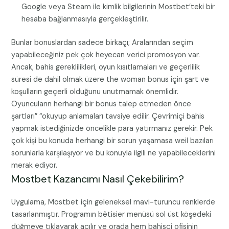
Google veya Steam ile kimlik bilgilerinin Mostbet’teki bir
hesaba bağlanmasıyla gerçekleştirilir.
Bunlar bonuslardan sadece birkaçı; Aralarından seçim
yapabileceğiniz pek çok heyecan verici promosyon var.
Ancak, bahis gereklilikleri, oyun kısıtlamaları ve geçerlilik
süresi de dahil olmak üzere the woman bonus için şart ve
koşulların geçerli olduğunu unutmamak önemlidir.
Oyuncuların herhangi bir bonus talep etmeden önce
şartları” “okuyup anlamaları tavsiye edilir. Çevrimiçi bahis
yapmak istediğinizde öncelikle para yatırmanız gerekir. Pek
çok kişi bu konuda herhangi bir sorun yaşamasa weil bazıları
sorunlarla karşılaşıyor ve bu konuyla ilgili ne yapabileceklerini
merak ediyor.
Mostbet Kazancımı Nasıl Çekebilirim?
Uygulama, Mostbet için geleneksel mavi-turuncu renklerde
tasarlanmıştır. Programın bêtisier menüsü sol üst köşedeki
düğmeye tıklayarak açılır ve orada hem bahisçi ofisinin