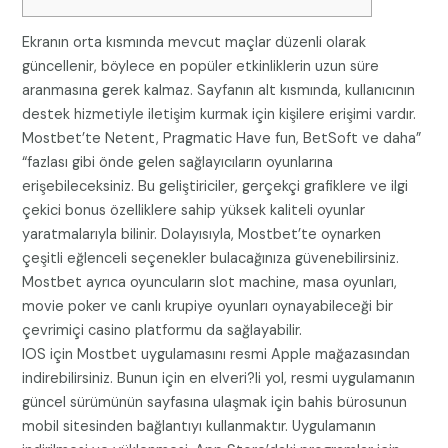
Ekranın orta kısmında mevcut maçlar düzenli olarak
güncellenir, böylece en popüler etkinliklerin uzun süre
aranmasına gerek kalmaz. Sayfanın alt kısmında, kullanıcının
destek hizmetiyle iletişim kurmak için kişilere erişimi vardır.
Mostbet’te Netent, Pragmatic Have fun, BetSoft ve daha”
“fazlası gibi önde gelen sağlayıcıların oyunlarına
erişebileceksiniz. Bu geliştiriciler, gerçekçi grafiklere ve ilgi
çekici bonus özelliklere sahip yüksek kaliteli oyunlar
yaratmalarıyla bilinir. Dolayısıyla, Mostbet’te oynarken
çeşitli eğlenceli seçenekler bulacağınıza güvenebilirsiniz.
Mostbet ayrıca oyuncuların slot machine, masa oyunları,
movie poker ve canlı krupiye oyunları oynayabileceği bir
çevrimiçi casino platformu da sağlayabilir.
IOS için Mostbet uygulamasını resmi Apple mağazasından
indirebilirsiniz. Bunun için en elveri?li yol, resmi uygulamanın
güncel sürümünün sayfasına ulaşmak için bahis bürosunun
mobil sitesinden bağlantıyı kullanmaktır. Uygulamanın