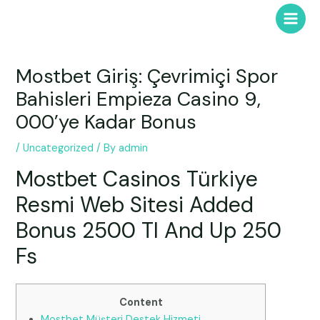
Skip
to
Main
content
Menu
Mostbet Giriş: Çevrimiçi Spor
Bahisleri Empieza Casino 9,
000’ye Kadar Bonus
/
Uncategorized
/ By
admin
Mostbet Casinos Türkiye ️
Resmi Web Sitesi Added
Bonus 2500 Tl And Up 250
Fs
Content
Mostbet Müşteri Destek Hizmeti