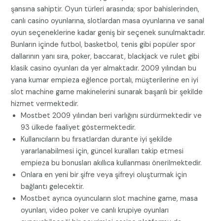
şansına sahiptir. Oyun türleri arasında; spor bahislerinden,
canlı casino oyunlarına, slotlardan masa oyunlarına ve sanal
oyun seçeneklerine kadar geniş bir seçenek sunulmaktadır.
Bunların içinde futbol, basketbol, tenis gibi popüler spor
dallarının yanı sıra, poker, baccarat, blackjack ve rulet gibi
klasik casino oyunları da yer almaktadır. 2009 yılından bu
yana kumar empieza eğlence portalı, müşterilerine en iyi
slot machine game makinelerini sunarak başarılı bir şekilde
hizmet vermektedir.
Mostbet 2009 yılından beri varlığını sürdürmektedir ve
93 ülkede faaliyet göstermektedir.
Kullanıcıların bu fırsatlardan durante iyi şekilde
yararlanabilmesi için, güncel kuralları takip etmesi
empieza bu bonusları akıllıca kullanması önerilmektedir.
Onlara en yeni bir şifre veya şifreyi oluşturmak için
bağlantı gelecektir.
Mostbet ayrıca oyuncuların slot machine game, masa
oyunları, video poker ve canlı krupiye oyunları