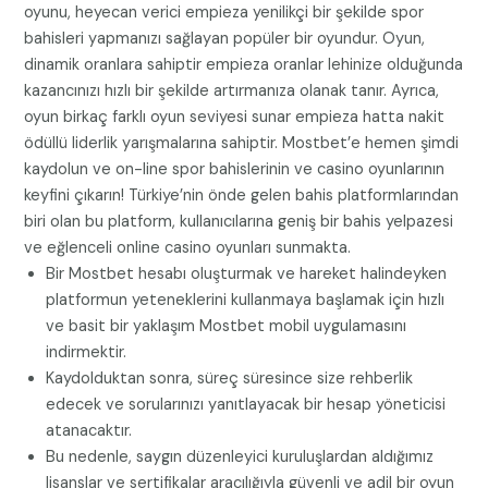
oyunu, heyecan verici empieza yenilikçi bir şekilde spor
bahisleri yapmanızı sağlayan popüler bir oyundur. Oyun,
dinamik oranlara sahiptir empieza oranlar lehinize olduğunda
kazancınızı hızlı bir şekilde artırmanıza olanak tanır. Ayrıca,
oyun birkaç farklı oyun seviyesi sunar empieza hatta nakit
ödüllü liderlik yarışmalarına sahiptir. Mostbet’e hemen şimdi
kaydolun ve on-line spor bahislerinin ve casino oyunlarının
keyfini çıkarın! Türkiye’nin önde gelen bahis platformlarından
biri olan bu platform, kullanıcılarına geniş bir bahis yelpazesi
ve eğlenceli online casino oyunları sunmakta.
Bir Mostbet hesabı oluşturmak ve hareket halindeyken
platformun yeteneklerini kullanmaya başlamak için hızlı
ve basit bir yaklaşım Mostbet mobil uygulamasını
indirmektir.
Kaydolduktan sonra, süreç süresince size rehberlik
edecek ve sorularınızı yanıtlayacak bir hesap yöneticisi
atanacaktır.
Bu nedenle, saygın düzenleyici kuruluşlardan aldığımız
lisanslar ve sertifikalar aracılığıyla güvenli ve adil bir oyun