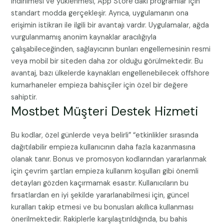
indirilmesi ve yüklenmesi, App Store’daki programlar için
standart modda gerçekleşir. Ayrıca, uygulamanın ona
erişimin istikrarı ile ilgili bir avantajı vardır. Uygulamalar, ağda
vurgulanmamış anonim kaynaklar aracılığıyla
çalışabileceğinden, sağlayıcının bunları engellemesinin resmi
veya mobil bir siteden daha zor olduğu görülmektedir. Bu
avantaj, bazı ülkelerde kaynakları engellenebilecek offshore
kumarhaneler empieza bahisçiler için özel bir değere
sahiptir.
Mostbet Müşteri Destek Hizmeti
Bu kodlar, özel günlerde veya belirli” “etkinlikler sırasında
dağıtılabilir empieza kullanıcının daha fazla kazanmasına
olanak tanır. Bonus ve promosyon kodlarından yararlanmak
için çevrim şartları empieza kullanım koşulları gibi önemli
detayları gözden kaçırmamak esastır. Kullanıcıların bu
fırsatlardan en iyi şekilde yararlanabilmesi için, güncel
kuralları takip etmesi ve bu bonusları akıllıca kullanması
önerilmektedir. Rakiplerle karşılaştırıldığında, bu bahis