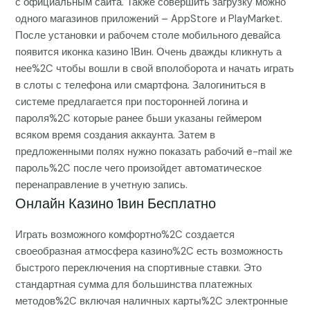
с официальным сайта. Также совершить загрузку можно
одного магазинов приложений – AppStore и PlayMarket.
После установки и рабочем столе мобильного девайса
появится иконка казино 1Вин. Очень дважды кликнуть а
нее%2C чтобы вошли в свой вполоборота и начать играть
в слоты с телефона или смартфона. Залогиниться в
системе предлагается при посторонней логина и
пароля%2C которые ранее бьши указаны геймером
всяком время создания аккаунта. Затем в
предложенными полях нужно показать рабочий e-mail же
пароль%2C после чего произойдет автоматическое
перенаправление в учетную запись.
Онлайн Казино 1вин Бесплатно
Играть возможного комфортно%2C создается
своеобразная атмосфера казино%2C есть возможность
быстрого переключения на спортивные ставки. Это
стандартная сумма для большинства платежных
методов%2C включая наличных карты%2C электронные