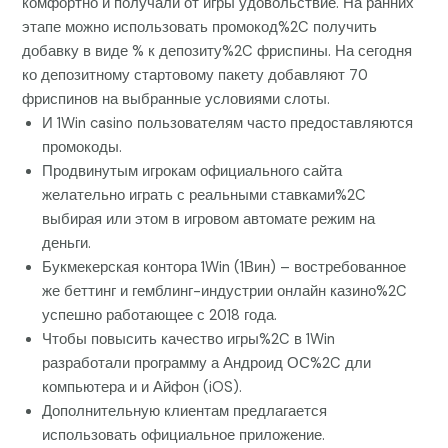
комфортно и получали от игры удовольствие. На ранних
этапе можно использовать промокод%2C получить
добавку в виде % к депозиту%2C фриспины. На сегодня
ко депозитному стартовому пакету добавляют 70
фриспинов на выбранные условиями слоты.
И 1Win casino пользователям часто предоставляются
промокоды.
Продвинутым игрокам официального сайта
желательно играть с реальными ставками%2C
выбирая или этом в игровом автомате режим на
деньги.
Букмекерская контора 1Win (1Вин) – востребованное
же беттинг и гемблинг-индустрии онлайн казино%2C
успешно работающее с 2018 года.
Чтобы повысить качество игры%2C в 1Win
разработали программу а Андроид ОС%2C дли
компьютера и и Айфон (iOS).
Дополнительную клиентам предлагается
использовать официальное приложение.