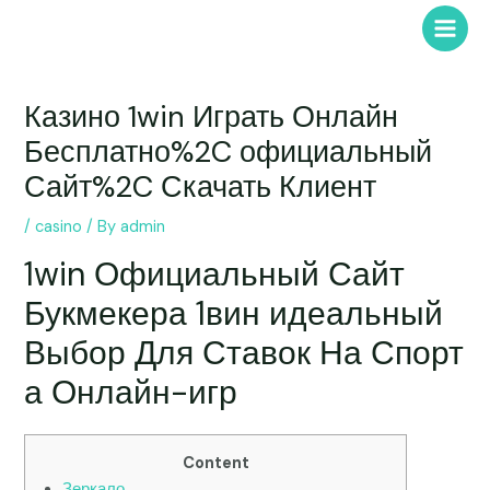
Skip
to
Main
content
Menu
Казино 1win Играть Онлайн
Бесплатно%2C официальный
Сайт%2C Скачать Клиент
/
casino
/ By
admin
1win Официальный Сайт
Букмекера 1вин идеальный
Выбор Для Ставок На Спорт
а Онлайн-игр
Content
Зеркало