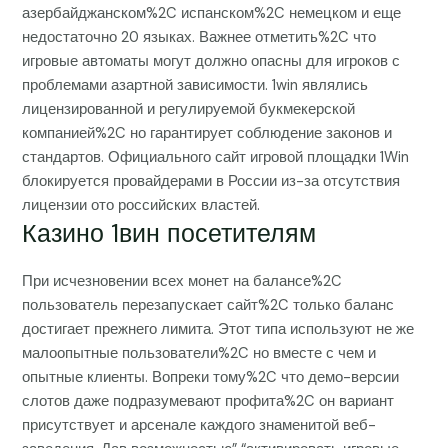
азербайджанском%2C испанском%2C немецком и еще
недостаточно 20 языках. Важнее отметить%2C что
игровые автоматы могут должно опасны для игроков с
проблемами азартной зависимости. 1win являлись
лицензированной и регулируемой букмекерской
компанией%2C но гарантирует соблюдение законов и
стандартов. Официального сайт игровой площадки 1Win
блокируется провайдерами в России из-за отсутствия
лицензии ото российских властей.
Казино 1вин посетителям
При исчезновении всех монет на балансе%2C
пользователь перезапускает сайт%2C только баланс
достигает прежнего лимита. Этот типа используют не же
малоопытные пользователи%2C но вместе с чем и
опытные клиенты. Вопреки тому%2C что демо-версии
слотов даже подразумевают профита%2C он вариант
присутствует и арсенале каждого знаменитой веб-