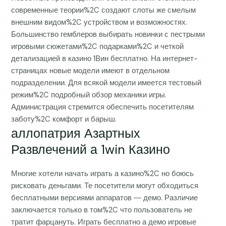
современные теории%2C создают слоты же смелым
внешним видом%2C устройством и возможностях.
Большинство гемблеров выбирать новинки с пестрыми
игровыми сюжетами%2C подарками%2C и четкой
детализацией в казино 1Вин бесплатно. На интернет-
страницах новые модели имеют в отдельном
подразделении. Для всякой модели имеется тестовый
режим%2C подробный обзор механики игры.
Администрация стремится обеспечить посетителям
заботу%2C комфорт и барыш.
аллопатрия Азартных
Развлечений а 1win Казино
Многие хотели начать играть а казино%2C но боюсь
рисковать деньгами. Те посетители могут обходиться
бесплатными версиями аппаратов ― демо. Различие
заключается только в том%2C что пользователь не
тратит фарцануть. Играть бесплатно а демо игровые