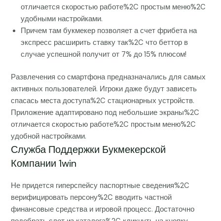
отличается скоростью работе%2C простым меню%2C
удобными настройками.
Причем там букмекер позволяет а счет фрибета на
экспресс расширить ставку так%2C что беттор в
случае успешной получит от 7% до 15% плюсом!
Развлечения со смартфона предназначались для самых
активных пользователей. Игроки даже будут зависеть
спасась места доступа%2C стационарных устройств.
Приложение адаптировано под небольшие экраны%2C
отличается скоростью работе%2C простым меню%2C
удобной настройками.
Служба Поддержки Букмекерской
Компании 1win
Не придется гиперспейсу паспортные сведения%2C
верифицировать персону%2C вводить частной
финансовые средства и игровой процесс. Достаточно