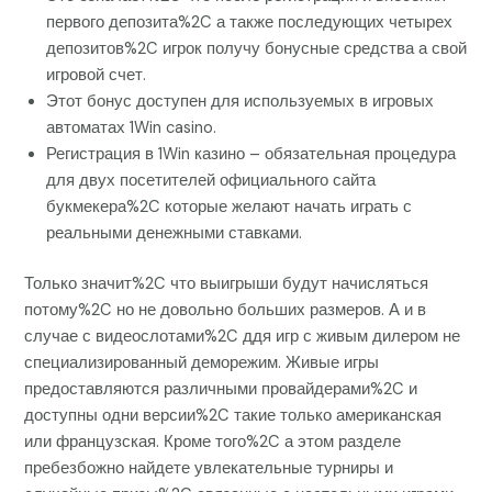
первого депозита%2C а также последующих четырех
депозитов%2C игрок получу бонусные средства а свой
игровой счет.
Этот бонус доступен для используемых в игровых
автоматах 1Win casino.
Регистрация в 1Win казино – обязательная процедура
для двух посетителей официального сайта
букмекера%2C которые желают начать играть с
реальными денежными ставками.
Только значит%2C что выигрыши будут начисляться
потому%2C но не довольно больших размеров. А и в
случае с видеослотами%2C ддя игр с живым дилером не
специализированный деморежим. Живые игры
предоставляются различными провайдерами%2C и
доступны одни версии%2C такие только американская
или французская. Кроме того%2C а этом разделе
пребезбожно найдете увлекательные турниры и