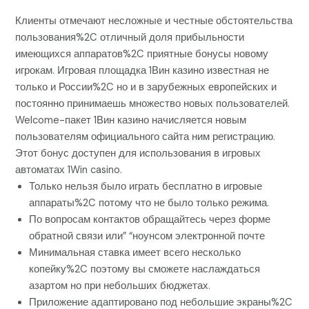
Клиенты отмечают несложные и честные обстоятельства
пользования%2C отличный доля прибыльности
имеющихся аппаратов%2C приятные бонусы новому
игрокам. Игровая площадка 1Вин казино известная не
только и России%2C но и в зарубежных европейских и
постоянно принимаешь множество новых пользователей.
Welcome-пакет 1Вин казино начисляется новым
пользователям официального сайта ним регистрацию.
Этот бонус доступен для использования в игровых
автоматах 1Win casino.
Только нельзя было играть бесплатно в игровые
аппараты%2C потому что не было только режима.
По вопросам контактов обращайтесь через форме
обратной связи или” “ноунсом электронной почте
Минимальная ставка имеет всего несколько
копейку%2C поэтому вы сможете наслаждаться
азартом но при небольших бюджетах.
Приложение адаптировано под небольшие экраны%2C