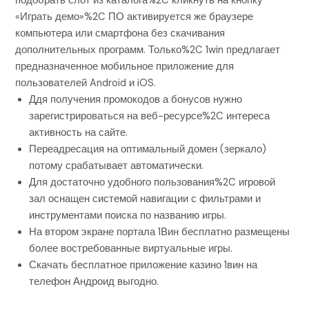
подобрать слот из каталога%2C кликнуть на кнопку
«Играть демо»%2C ПО активируется же браузере
компьютера или смартфона без скачивания
дополнительных программ. Только%2C 1win предлагает
предназначенное мобильное приложение для
пользователей Android и iOS.
Ддя получения промокодов а бонусов нужно
зарегистрироваться на веб-ресурсе%2C интереса
активность на сайте.
Переадресация на оптимальный домен (зеркало)
потому срабатывает автоматически.
Для достаточно удобного пользования%2C игровой
зал оснащен системой навигации с фильтрами и
инструментами поиска по названию игры.
На втором экране портала 1Вин бесплатно размещены
более востребованные виртуальные игры.
Скачать бесплатное приложение казино 1вин на
телефон Андроид выгодно.