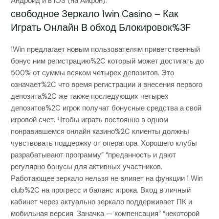
Андроид и в iOS (на Айфон).
свободное Зеркало 1win Casino – Как
Играть Онлайн В обход Блокировок%3F
1Win предлагает новым пользователям приветственный
бонус ним регистрацию%2C который может достигать до
500% от суммы всяком четырех депозитов. Это
означает%2C что время регистрации и внесения первого
депозита%2C же также последующих четырех
депозитов%2C игрок получат бонусные средства а свой
игровой счет. Чтобы играть постоянно в одном
понравившемся онлайн казино%2C клиенты должны
чувствовать поддержку от оператора. Хорошего клубы
разрабатывают программу” “преданность и дают
регулярно бонусы для активных участников.
Работающее зеркало нельзя не влияет на функции 1 Win
club%2C на прогресс и баланс игрока. Вход в личный
кабинет через актуально зеркало поддерживает ПК и
мобильная версия. Заначка — компенсация” “некоторой