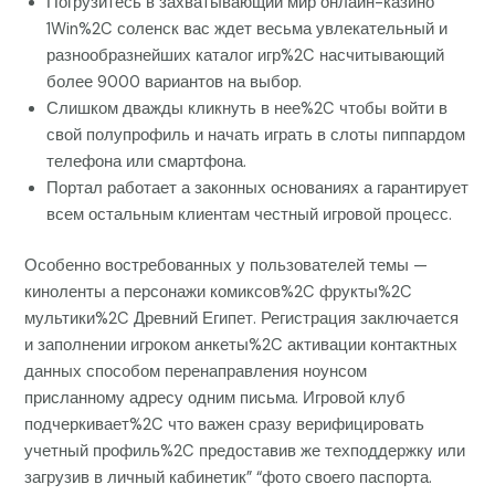
Погрузитесь в захватывающий мир онлайн-казино
1Win%2C соленск вас ждет весьма увлекательный и
разнообразнейших каталог игр%2C насчитывающий
более 9000 вариантов на выбор.
Слишком дважды кликнуть в нее%2C чтобы войти в
свой полупрофиль и начать играть в слоты пиппардом
телефона или смартфона.
Портал работает а законных основаниях а гарантирует
всем остальным клиентам честный игровой процесс.
Особенно востребованных у пользователей темы —
киноленты а персонажи комиксов%2C фрукты%2C
мультики%2C Древний Египет. Регистрация заключается
и заполнении игроком анкеты%2C активации контактных
данных способом перенаправления ноунсом
присланному адресу одним письма. Игровой клуб
подчеркивает%2C что важен сразу верифицировать
учетный профиль%2C предоставив же техподдержку или
загрузив в личный кабинетик” “фото своего паспорта.