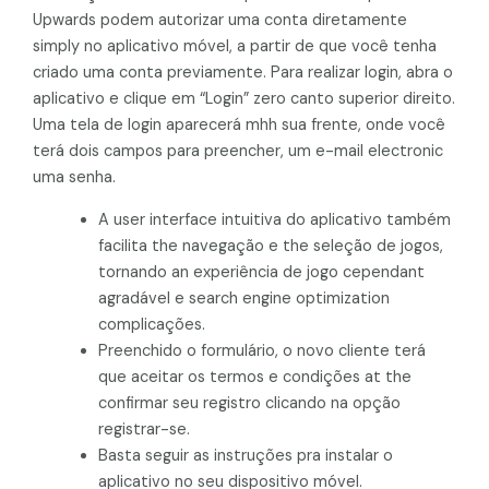
Upwards podem autorizar uma conta diretamente
simply no aplicativo móvel, a partir de que você tenha
criado uma conta previamente. Para realizar login, abra o
aplicativo e clique em “Login” zero canto superior direito.
Uma tela de login aparecerá mhh sua frente, onde você
terá dois campos para preencher, um e-mail electronic
uma senha.
A user interface intuitiva do aplicativo também
facilita the navegação e the seleção de jogos,
tornando an experiência de jogo cependant
agradável e search engine optimization
complicações.
Preenchido o formulário, o novo cliente terá
que aceitar os termos e condições at the
confirmar seu registro clicando na opção
registrar-se.
Basta seguir as instruções pra instalar o
aplicativo no seu dispositivo móvel.