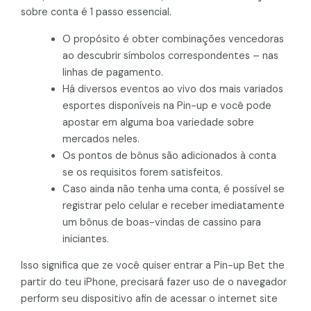
sobre conta é 1 passo essencial.
O propósito é obter combinações vencedoras
ao descubrir símbolos correspondentes – nas
linhas de pagamento.
Há diversos eventos ao vivo dos mais variados
esportes disponíveis na Pin-up e você pode
apostar em alguma boa variedade sobre
mercados neles.
Os pontos de bônus são adicionados à conta
se os requisitos forem satisfeitos.
Caso ainda não tenha uma conta, é possível se
registrar pelo celular e receber imediatamente
um bônus de boas-vindas de cassino para
iniciantes.
Isso significa que ze você quiser entrar a Pin-up Bet the
partir do teu iPhone, precisará fazer uso de o navegador
perform seu dispositivo afin de acessar o internet site