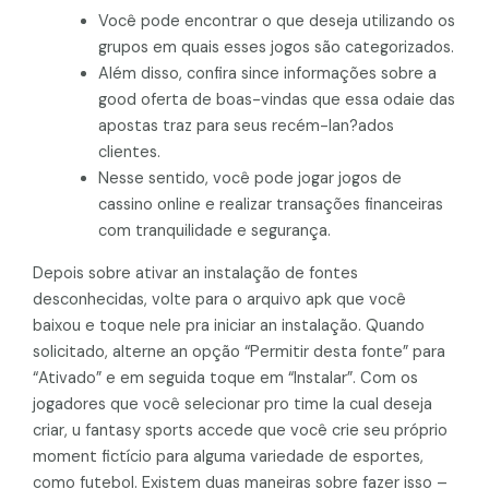
Você pode encontrar o que deseja utilizando os
grupos em quais esses jogos são categorizados.
Além disso, confira since informações sobre a
good oferta de boas-vindas que essa odaie das
apostas traz para seus recém-lan?ados
clientes.
Nesse sentido, você pode jogar jogos de
cassino online e realizar transações financeiras
com tranquilidade e segurança.
Depois sobre ativar an instalação de fontes
desconhecidas, volte para o arquivo apk que você
baixou e toque nele pra iniciar an instalação. Quando
solicitado, alterne an opção “Permitir desta fonte” para
“Ativado” e em seguida toque em “Instalar”. Com os
jogadores que você selecionar pro time la cual deseja
criar, u fantasy sports accede que você crie seu próprio
moment fictício para alguma variedade de esportes,
como futebol. Existem duas maneiras sobre fazer isso –