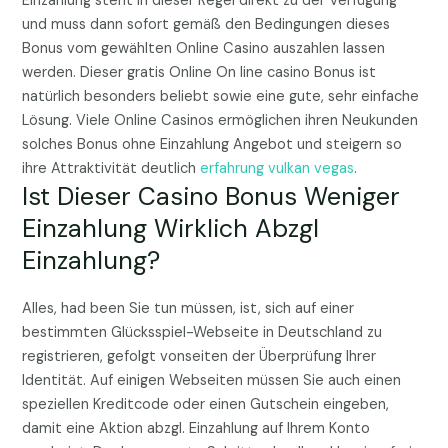
Einzahlung steht in dieser Regel direkt zu der Verfügung
und muss dann sofort gemäß den Bedingungen dieses
Bonus vom gewählten Online Casino auszahlen lassen
werden. Dieser gratis Online On line casino Bonus ist
natürlich besonders beliebt sowie eine gute, sehr einfache
Lösung. Viele Online Casinos ermöglichen ihren Neukunden
solches Bonus ohne Einzahlung Angebot und steigern so
ihre Attraktivität deutlich
erfahrung vulkan vegas
.
Ist Dieser Casino Bonus Weniger
Einzahlung Wirklich Abzgl
Einzahlung?
Alles, had been Sie tun müssen, ist, sich auf einer
bestimmten Glücksspiel-Webseite in Deutschland zu
registrieren, gefolgt vonseiten der Überprüfung Ihrer
Identität. Auf einigen Webseiten müssen Sie auch einen
speziellen Kreditcode oder einen Gutschein eingeben,
damit eine Aktion abzgl. Einzahlung auf Ihrem Konto