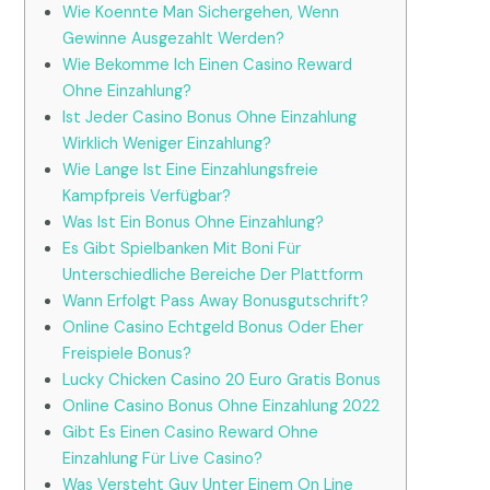
Wie Koennte Man Sichergehen, Wenn
Gewinne Ausgezahlt Werden?
Wie Bekomme Ich Einen Casino Reward
Ohne Einzahlung?
Ist Jeder Casino Bonus Ohne Einzahlung
Wirklich Weniger Einzahlung?
Wie Lange Ist Eine Einzahlungsfreie
Kampfpreis Verfügbar?
Was Ist Ein Bonus Ohne Einzahlung?
Es Gibt Spielbanken Mit Boni Für
Unterschiedliche Bereiche Der Plattform
Wann Erfolgt Pass Away Bonusgutschrift?
Online Casino Echtgeld Bonus Oder Eher
Freispiele Bonus?
Lucky Chicken Сasino 20 Euro Gratis Bonus
Online Сasino Bonus Ohne Einzahlung 2022
Gibt Es Einen Casino Reward Ohne
Einzahlung Für Live Casino?
Was Versteht Guy Unter Einem On Line