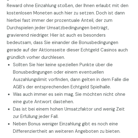
Reward ohne Einzahlung stoßen, der Ihnen erlaubt mit den
kostenlosen Moneten auch hier zu setzen. Doch ist dann
hierbei fast immer der prozentuale Anteil, der zum
Durchspielen jeder Umsatzbedingungen beiträgt,
gravierend niedriger. Hier ist auch es besonders
bedeutsam, dass Sie einander die Bonusbedingungen
gerade auf der Aktionsseite dieser Echtgeld Casinos auch
gründlich vorher durchlesen.
Sollten Sie hier keine speziellen Punkte über die
Bonusbedingungen oder einem eventuellen
Auszahlungslimit vorfinden, dann gelten in dem Falle die
AGB`s der entsprechenden Echtgeld Spielhalle.
Was auch immer es sein mag, Sie möchten nicht ohne
eine gute Antwort dastehen.
Das ist bei einem hohen Umsatzfaktor und wenig Zeit
zur Erfüllung jeder Fall.
Neben Bonus weniger Einzahlung gibt es noch eine
Differenziertheit an weiteren Angeboten zu bieten.