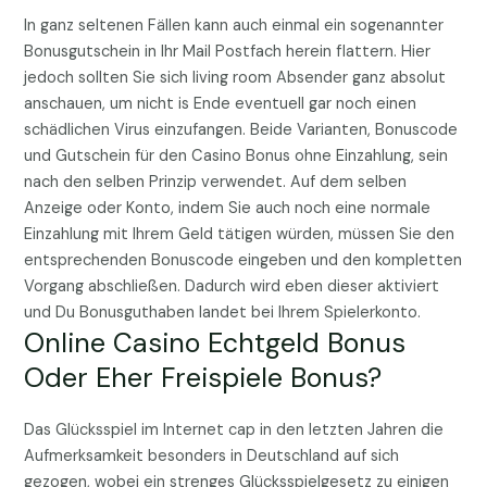
In ganz seltenen Fällen kann auch einmal ein sogenannter
Bonusgutschein in Ihr Mail Postfach herein flattern. Hier
jedoch sollten Sie sich living room Absender ganz absolut
anschauen, um nicht is Ende eventuell gar noch einen
schädlichen Virus einzufangen. Beide Varianten, Bonuscode
und Gutschein für den Casino Bonus ohne Einzahlung, sein
nach den selben Prinzip verwendet. Auf dem selben
Anzeige oder Konto, indem Sie auch noch eine normale
Einzahlung mit Ihrem Geld tätigen würden, müssen Sie den
entsprechenden Bonuscode eingeben und den kompletten
Vorgang abschließen. Dadurch wird eben dieser aktiviert
und Du Bonusguthaben landet bei Ihrem Spielerkonto.
Online Casino Echtgeld Bonus
Oder Eher Freispiele Bonus?
Das Glücksspiel im Internet cap in den letzten Jahren die
Aufmerksamkeit besonders in Deutschland auf sich
gezogen, wobei ein strenges Glücksspielgesetz zu einigen