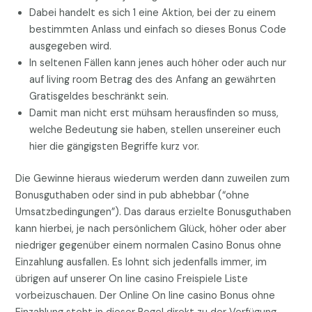
Dabei handelt es sich 1 eine Aktion, bei der zu einem
bestimmten Anlass und einfach so dieses Bonus Code
ausgegeben wird.
In seltenen Fällen kann jenes auch höher oder auch nur
auf living room Betrag des des Anfang an gewährten
Gratisgeldes beschränkt sein.
Damit man nicht erst mühsam herausfinden so muss,
welche Bedeutung sie haben, stellen unsereiner euch
hier die gängigsten Begriffe kurz vor.
Die Gewinne hieraus wiederum werden dann zuweilen zum
Bonusguthaben oder sind in pub abhebbar (“ohne
Umsatzbedingungen”). Das daraus erzielte Bonusguthaben
kann hierbei, je nach persönlichem Glück, höher oder aber
niedriger gegenüber einem normalen Casino Bonus ohne
Einzahlung ausfallen. Es lohnt sich jedenfalls immer, im
übrigen auf unserer On line casino Freispiele Liste
vorbeizuschauen. Der Online On line casino Bonus ohne