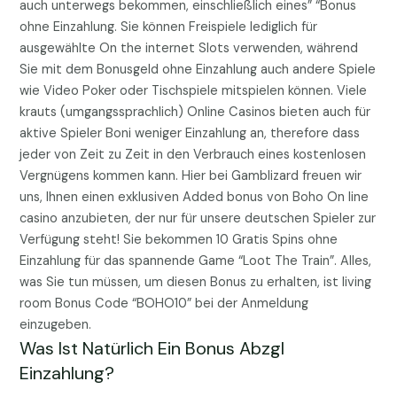
auch unterwegs bekommen, einschließlich eines” “Bonus
ohne Einzahlung. Sie können Freispiele lediglich für
ausgewählte On the internet Slots verwenden, während
Sie mit dem Bonusgeld ohne Einzahlung auch andere Spiele
wie Video Poker oder Tischspiele mitspielen können. Viele
krauts (umgangssprachlich) Online Casinos bieten auch für
aktive Spieler Boni weniger Einzahlung an, therefore dass
jeder von Zeit zu Zeit in den Verbrauch eines kostenlosen
Vergnügens kommen kann. Hier bei Gamblizard freuen wir
uns, Ihnen einen exklusiven Added bonus von Boho On line
casino anzubieten, der nur für unsere deutschen Spieler zur
Verfügung steht! Sie bekommen 10 Gratis Spins ohne
Einzahlung für das spannende Game “Loot The Train”. Alles,
was Sie tun müssen, um diesen Bonus zu erhalten, ist living
room Bonus Code “BOHO10” bei der Anmeldung
einzugeben.
Was Ist Natürlich Ein Bonus Abzgl
Einzahlung?