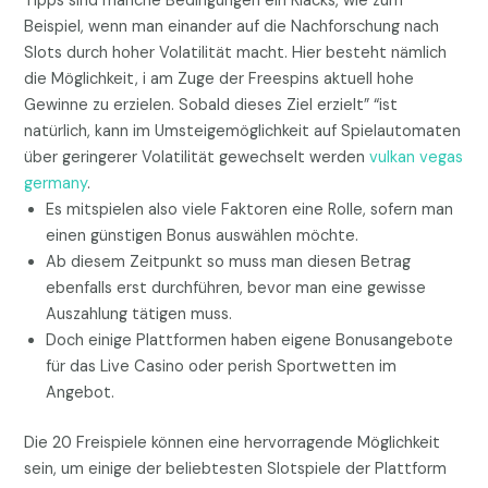
Tipps sind manche Bedingungen ein Klacks, wie zum
Beispiel, wenn man einander auf die Nachforschung nach
Slots durch hoher Volatilität macht. Hier besteht nämlich
die Möglichkeit, i am Zuge der Freespins aktuell hohe
Gewinne zu erzielen. Sobald dieses Ziel erzielt” “ist
natürlich, kann im Umsteigemöglichkeit auf Spielautomaten
über geringerer Volatilität gewechselt werden
vulkan vegas
germany
.
Es mitspielen also viele Faktoren eine Rolle, sofern man
einen günstigen Bonus auswählen möchte.
Ab diesem Zeitpunkt so muss man diesen Betrag
ebenfalls erst durchführen, bevor man eine gewisse
Auszahlung tätigen muss.
Doch einige Plattformen haben eigene Bonusangebote
für das Live Casino oder perish Sportwetten im
Angebot.
Die 20 Freispiele können eine hervorragende Möglichkeit
sein, um einige der beliebtesten Slotspiele der Plattform