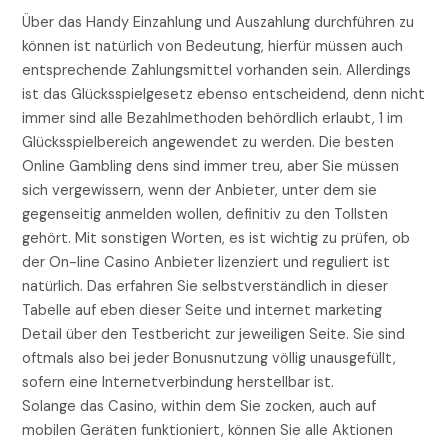
Über das Handy Einzahlung und Auszahlung durchführen zu
können ist natürlich von Bedeutung, hierfür müssen auch
entsprechende Zahlungsmittel vorhanden sein. Allerdings
ist das Glücksspielgesetz ebenso entscheidend, denn nicht
immer sind alle Bezahlmethoden behördlich erlaubt, 1 im
Glücksspielbereich angewendet zu werden. Die besten
Online Gambling dens sind immer treu, aber Sie müssen
sich vergewissern, wenn der Anbieter, unter dem sie
gegenseitig anmelden wollen, definitiv zu den Tollsten
gehört. Mit sonstigen Worten, es ist wichtig zu prüfen, ob
der On-line Casino Anbieter lizenziert und reguliert ist
natürlich. Das erfahren Sie selbstverständlich in dieser
Tabelle auf eben dieser Seite und internet marketing
Detail über den Testbericht zur jeweiligen Seite. Sie sind
oftmals also bei jeder Bonusnutzung völlig unausgefüllt,
sofern eine Internetverbindung herstellbar ist.
Solange das Casino, within dem Sie zocken, auch auf
mobilen Geräten funktioniert, können Sie alle Aktionen