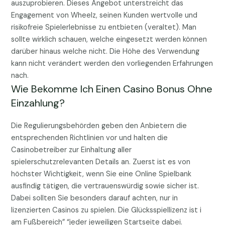
auszuprobieren. Dieses Angebot unterstreicht das
Engagement von Wheelz, seinen Kunden wertvolle und
risikofreie Spielerlebnisse zu entbieten (veraltet). Man
sollte wirklich schauen, welche eingesetzt werden können
darüber hinaus welche nicht. Die Höhe des Verwendung
kann nicht verändert werden den vorliegenden Erfahrungen
nach.
Wie Bekomme Ich Einen Casino Bonus Ohne
Einzahlung?
Die Regulierungsbehörden geben den Anbietern die
entsprechenden Richtlinien vor und halten die
Casinobetreiber zur Einhaltung aller
spielerschutzrelevanten Details an. Zuerst ist es von
höchster Wichtigkeit, wenn Sie eine Online Spielbank
ausfindig tätigen, die vertrauenswürdig sowie sicher ist.
Dabei sollten Sie besonders darauf achten, nur in
lizenzierten Casinos zu spielen. Die Glücksspiellizenz ist i
am Fußbereich” “jeder jeweiligen Startseite dabei.