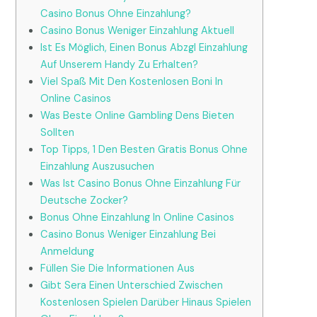
Casino Bonus Ohne Einzahlung?
Casino Bonus Weniger Einzahlung Aktuell
Ist Es Möglich, Einen Bonus Abzgl Einzahlung
Auf Unserem Handy Zu Erhalten?
Viel Spaß Mit Den Kostenlosen Boni In
Online Casinos
Was Beste Online Gambling Dens Bieten
Sollten
Top Tipps, 1 Den Besten Gratis Bonus Ohne
Einzahlung Auszusuchen
Was Ist Casino Bonus Ohne Einzahlung Für
Deutsche Zocker?
Bonus Ohne Einzahlung In Online Casinos
Casino Bonus Weniger Einzahlung Bei
Anmeldung
Füllen Sie Die Informationen Aus
Gibt Sera Einen Unterschied Zwischen
Kostenlosen Spielen Darüber Hinaus Spielen