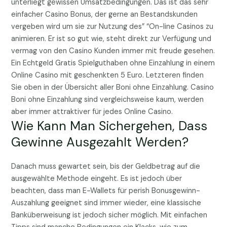
unterliegt gewissen Umsatzbedingungen. Das ist das sehr
einfacher Casino Bonus, der gerne an Bestandskunden
vergeben wird um sie zur Nutzung des” “On-line Casinos zu
animieren. Er ist so gut wie, steht direkt zur Verfügung und
vermag von den Casino Kunden immer mit freude gesehen.
Ein Echtgeld Gratis Spielguthaben ohne Einzahlung in einem
Online Casino mit geschenkten 5 Euro. Letzteren finden
Sie oben in der Übersicht aller Boni ohne Einzahlung. Casino
Boni ohne Einzahlung sind vergleichsweise kaum, werden
aber immer attraktiver für jedes Online Casino.
Wie Kann Man Sichergehen, Dass
Gewinne Ausgezahlt Werden?
Danach muss gewartet sein, bis der Geldbetrag auf die
ausgewählte Methode eingeht. Es ist jedoch über
beachten, dass man E-Wallets für perish Bonusgewinn-
Auszahlung geeignet sind immer wieder, eine klassische
Banküberweisung ist jedoch sicher möglich. Mit einfachen