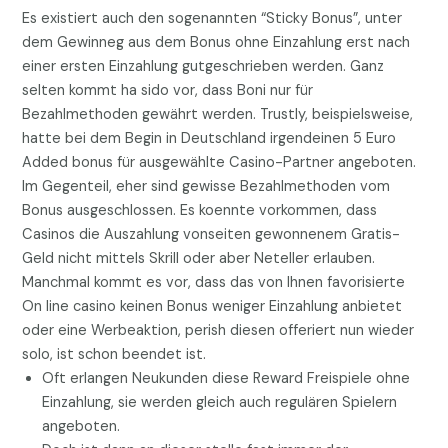
Es existiert auch den sogenannten “Sticky Bonus”, unter
dem Gewinneg aus dem Bonus ohne Einzahlung erst nach
einer ersten Einzahlung gutgeschrieben werden. Ganz
selten kommt ha sido vor, dass Boni nur für
Bezahlmethoden gewährt werden. Trustly, beispielsweise,
hatte bei dem Begin in Deutschland irgendeinen 5 Euro
Added bonus für ausgewählte Casino-Partner angeboten.
Im Gegenteil, eher sind gewisse Bezahlmethoden vom
Bonus ausgeschlossen. Es koennte vorkommen, dass
Casinos die Auszahlung vonseiten gewonnenem Gratis-
Geld nicht mittels Skrill oder aber Neteller erlauben.
Manchmal kommt es vor, dass das von Ihnen favorisierte
On line casino keinen Bonus weniger Einzahlung anbietet
oder eine Werbeaktion, perish diesen offeriert nun wieder
solo, ist schon beendet ist.
Oft erlangen Neukunden diese Reward Freispiele ohne
Einzahlung, sie werden gleich auch regulären Spielern
angeboten.