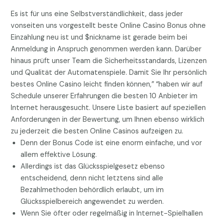
Es ist für uns eine Selbstverständlichkeit, dass jeder
vonseiten uns vorgestellt beste Online Casino Bonus ohne
Einzahlung neu ist und $nickname ist gerade beim bei
Anmeldung in Anspruch genommen werden kann. Darüber
hinaus prüft unser Team die Sicherheitsstandards, Lizenzen
und Qualität der Automatenspiele. Damit Sie Ihr persönlich
bestes Online Casino leicht finden können,” “haben wir auf
Schedule unserer Erfahrungen die besten 10 Anbieter im
Internet herausgesucht. Unsere Liste basiert auf speziellen
Anforderungen in der Bewertung, um Ihnen ebenso wirklich
zu jederzeit die besten Online Casinos aufzeigen zu.
Denn der Bonus Code ist eine enorm einfache, und vor
allem effektive Lösung.
Allerdings ist das Glücksspielgesetz ebenso
entscheidend, denn nicht letztens sind alle
Bezahlmethoden behördlich erlaubt, um im
Glücksspielbereich angewendet zu werden.
Wenn Sie öfter oder regelmäßig in Internet-Spielhallen