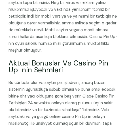
saytda tapa bilərsiniz. Heç bir virus və reklam yalnız
mükəmməl işləyəcək və vaxtında yenilənən” “təmiz bir
tətbiqdir. İndi bir mobil versiya və ya rəsmi bir tətbiqin nə
olduğuna qərar verməlisiniz, amma əslində seçim o qədər
də mürəkkəb deyil. Mobil saytın yeganə mənfi olması,
zəruri hallarda asanlıqla bloklana bilməsidir. Casino Pin Up-
nin oyun salonu həmişə misli görünməmiş müxtəlifliklə
məşhur olmuşdur.
Aktual Bonuslar Və Casino Pin
Up-nin Səhmləri
Bu cür bəla olur və saytın pis işlədiyini, ancaq bəzən
sistemin uğursuzluğa səbəb olması və buna əməl edəcək
birinə ehtiyacı olduğuna görə baş verir. Əlaqə Casino Pin
Tətbiqləri 24 sewaktu onlayn olaraq pulunuz üçün sakit
ola bilərsiniz və bir kazinoda rahatlaşa” “bilərsiniz. Veb
saytdakı və ya güzgü online casino Pin Up in onlayn
məsləhətçi ilə ünsiyyət qurmaq üçün bir düyməni tapa