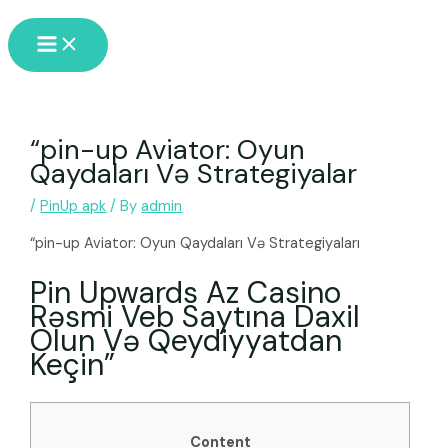
Skip
Main
to
Menu
content
“pin-up Aviator: Oyun
Qaydaları Və Strategiyalar
/
PinUp apk
/ By
admin
“pin-up Aviator: Oyun Qaydaları Və Strategiyaları
Pin Upwards Az Casino
Rəsmi Veb Saytına Daxil
Olun Və Qeydiyyatdan
Keçin”
Content