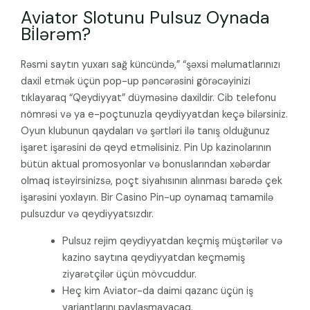
Aviator Slotunu Pulsuz Oynada
Bi̇lərəm?
Rəsmi saytın yuxarı sağ küncündə,” “şəxsi məlumatlarınızı
daxil etmək üçün pop-up pəncərəsini görəcəyinizi
tıklayaraq “Qeydiyyat” düyməsinə daxildir. Cib telefonu
nömrəsi və ya e-poçtunuzla qeydiyyatdan keçə bilərsiniz.
Oyun klubunun qaydaları və şərtləri ilə tanış olduğunuz
işaret işarəsini də qeyd etməlisiniz. Pin Up kazinolarının
bütün aktual promosyonlar və bonuslarından xəbərdar
olmaq istəyirsinizsə, poçt siyahısının alınması barədə çek
işarəsini yoxlayın. Bir Casino Pin-up oynamaq tamamilə
pulsuzdur və qeydiyyatsızdır.
Pulsuz rejim qeydiyyatdan keçmiş müştərilər və
kazino saytına qeydiyyatdan keçməmiş
ziyarətçilər üçün mövcuddur.
Heç kim Aviator-da daimi qazanc üçün iş
variantlarını paylaşmayacaq.