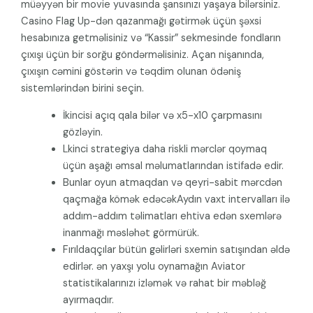
müəyyən bir movie yuvasında şansınızı yaşaya bilərsiniz.
Casino Flag Up-dən qazanmağı gətirmək üçün şəxsi
hesabınıza getməlisiniz və “Kassir” sekmesinde fondların
çıxışı üçün bir sorğu göndərməlisiniz. Açan nişanında,
çıxışın cəmini göstərin və təqdim olunan ödəniş
sistemlərindən birini seçin.
İkincisi açıq qala bilər və x5-x10 çarpmasını
gözləyin.
Lkinci strategiya daha riskli mərclər qoymaq
üçün aşağı əmsal məlumatlarından istifadə edir.
Bunlar oyun atmaqdan və qeyri-sabit mərcdən
qaçmağa kömək edəcəkAydın vaxt intervalları ilə
addım-addım təlimatları ehtiva edən sxemlərə
inanmağı məsləhət görmürük.
Fırıldaqçılar bütün gəlirləri sxemin satışından əldə
edirlər. ən yaxşı yolu oynamağın Aviator
statistikalarınızı izləmək və rahat bir məbləğ
ayırmaqdır.