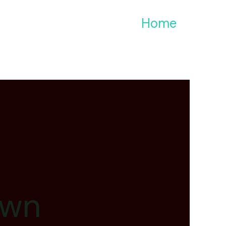
Home
own