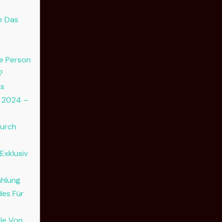
ie Das
ie Person
?
us
r 2024 –
Durch
Exklusiv
ahlung
es Für
ele Von