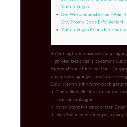
Vulkan Vegas
Der Willkommensbonus – Kein Vu
City Promo Code Erforderlich!
Vulkan Vegas Bonus Informatio
So beträgt der maximale Ausprägun
Highroller besonders bestimmt durchl
eigenen Bonus für diese User-Gruppe 
Umsatzbedingungen des 3x unterliegt
Euro. Wenn Sie ihn nicht doch gefund
Das Vulkan Sin city Internetcasin
zwei Einzahlungen.
Ihnen steht mit einer ersten Einz
Sie können mehr über pass away A