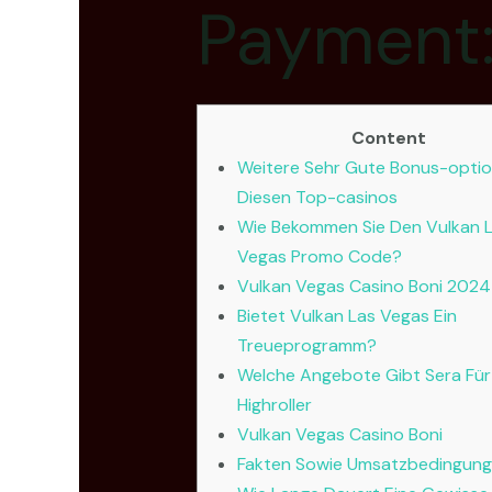
Payment:
Content
Weitere Sehr Gute Bonus-optio
Diesen Top-casinos
Wie Bekommen Sie Den Vulkan 
Vegas Promo Code?
Vulkan Vegas Casino Boni 2024
Bietet Vulkan Las Vegas Ein
Treueprogramm?
Welche Angebote Gibt Sera Für
Highroller
Vulkan Vegas Casino Boni
Fakten Sowie Umsatzbedingun