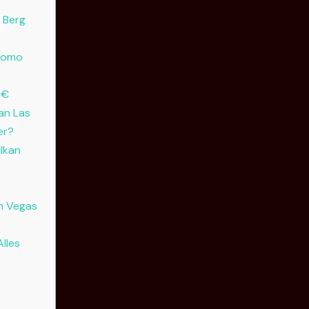
 Berg
Promo
 €
an Las
er?
lkan
n Vegas
lles