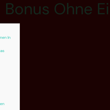
 Bonus Ohne Ei
nen In
Las
gen