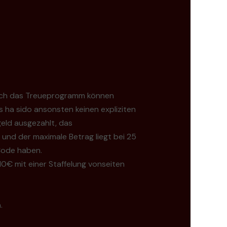
uch das Treueprogramm können
 ha sido ansonsten keinen expliziten
geld ausgezahlt, das
und der maximale Betrag liegt bei 25
 Code haben.
10€ mit einer Staffelung vonseiten
.