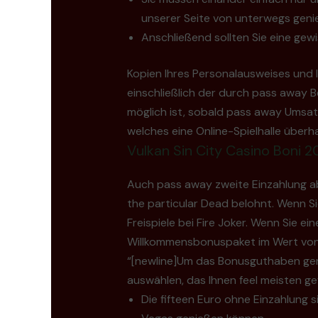
unserer Seite von unterwegs geni
Anschließend sollten Sie eine gew
Kopien Ihres Personalausweises und 
einschließlich der durch pass away
möglich ist, sobald pass away Umsatz
welches eine Online-Spielhalle überh
Vulkan Sin City Casino Boni 
Auch pass away zweite Einzahlung ab
the particular Dead belohnt. Wenn S
Freispiele bei Fire Joker. Wenn Sie e
Willkommensbonuspaket im Wert von 1
“[newline]Um das Bonusguthaben geni
auswählen, das Ihnen feel meisten gef
Die fifteen Euro ohne Einzahlung si